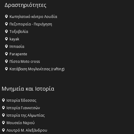
Champions League!
Δραστηριότητες
16:27 -
Όλυμπος: Εντάχθηκε στον Κατάλογο Παγκόσμιας
Κληρονομιάς της UNESCO – Ομόφωνη η απόφαση Ο
Κωπηλατικό κέντρο Λουδία
Όλυμπος αναγνωρίστηκε ως φυσικό και πολιτιστικό
Πεζοπορεία - Περιήγηση
αγαθό εξέχουσας οικουμενικής αξίας για την
Τοξοβολία
ανθρωπότητα
kayak
16:18 -
ΕΝΟΡΙΑΚΕΣ ΚΑΛΟΚΑΙΡΙΝΕΣ ΔΡΑΣΕΙΣ ΓΙΑ ΠΑΙΔΙΑ
Ιππασία
ΣΤΗΝ ΕΔΕΣΣΑ
Parapente
Πίστα Moto cross
Κατάβαση Μογλενίτσας (rafting)
Μνημεία και Ιστορία
Ιστορία Έδεσσας
Ιστορία Γιαννιτσών
Ιστορία της Αλμωπίας
Μουσείο Νερού
Λουτρό Μ. Αλεξάνδρου