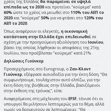
χρέος της Ελλάδας
θα παραμείνει σε υψηλά
επίπεδα ως το 2030
και προτείνει "κούρεμα" κατά
60%
ώστε το χρέος να μειωθεί στο
110% του ΑΕΠ το
2020
και "κούρεμα"
50%
για να φτάσει στο
120% του
ΑΕΠ το 2020
.
Όπως αναφέρουν οι ελεγκτές,
η οικονομική
κατάσταση στην Ελλάδα έχει επιδεινωθεί
σε
σχέση με την προηγούμενη αξιολόγηση του
Ιουνίου
,
βάσει της οποίας λήφθηκαν οι αποφάσεις της 21ης
Ιουλίου, που προέβλεπαν "κούρεμα" κατά 21%.
Δηλώσεις Γιούνκερ
Προσερχόμενος στο Eurogroup, ο
Ζαν-Κλοντ
Γιούνκερ
, εξέφρασε αισιοδοξία για την έκτη δόση. "Θα
συμφωνήσουμε, τουλάχιστον αυτό ελπίζω, για την
έκτη δόση της βοήθειας στην Ελλάδα, βασιζόμενοι
στην έκθεση της τρόικας", είπε.
Αναφερόμενος στη μόχλευση του
EFSF
, τόνισε ότι οι
υπουργοί θα μιλήσουν λεπτομερώς για το θέμα, αλλά
χωρίς να δεσμευτούν σε λεπτομέρειες. "Θα