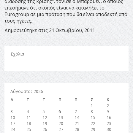
διάδοσης της κρίσης", τόνισε ο Μπαρουέν, ο οποίος
επεσήμανε ότι σκοπός είναι να καταλήξει το
Εurogroup σε μια πρόταση που θα είναι αποδεκτή από
τους ηγέτες.
Δημοσιεύτηκε στις 21 Οκτωβρίου, 2011
Σχόλια
Αύγουστος 2026
Δ
Τ
Τ
Π
Π
Σ
Κ
1
2
3
4
5
6
7
8
9
10
11
12
13
14
15
16
17
18
19
20
21
22
23
24
25
26
27
28
29
30