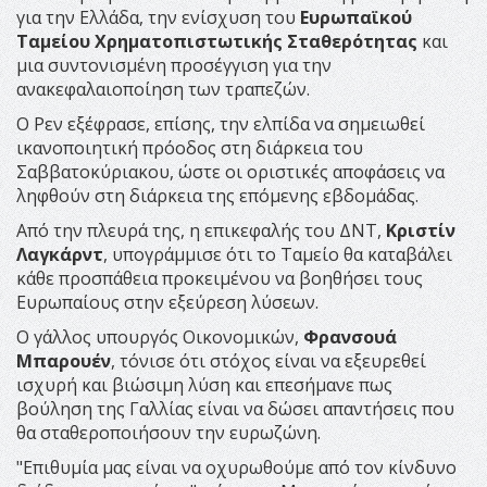
για την Ελλάδα, την ενίσχυση του
Ευρωπαϊκού
Ταμείου Χρηματοπιστωτικής Σταθερότητας
και
μια συντονισμένη προσέγγιση για την
ανακεφαλαιοποίηση των τραπεζών.
Ο Ρεν εξέφρασε, επίσης, την ελπίδα να σημειωθεί
ικανοποιητική πρόοδος στη διάρκεια του
Σαββατοκύριακου, ώστε οι οριστικές αποφάσεις να
ληφθούν στη διάρκεια της επόμενης εβδομάδας.
Από την πλευρά της, η επικεφαλής του ΔΝΤ,
Κριστίν
Λαγκάρντ
, υπογράμμισε ότι το Ταμείο θα καταβάλει
κάθε προσπάθεια προκειμένου να βοηθήσει τους
Ευρωπαίους στην εξεύρεση λύσεων.
Ο γάλλος υπουργός Οικονομικών,
Φρανσουά
Μπαρουέν
, τόνισε ότι στόχος είναι να εξευρεθεί
ισχυρή και βιώσιμη λύση και επεσήμανε πως
βούληση της Γαλλίας είναι να δώσει απαντήσεις που
θα σταθεροποιήσουν την ευρωζώνη.
"Επιθυμία μας είναι να οχυρωθούμε από τον κίνδυνο