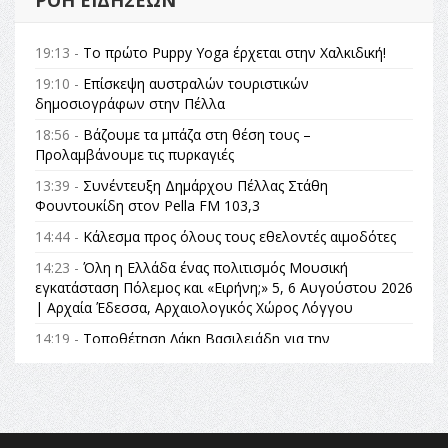
19:13 -
Το πρώτο Puppy Yoga έρχεται στην Χαλκιδική!
19:10 -
Επίσκεψη αυστραλών τουριστικών
δημοσιογράφων στην Πέλλα
18:56 -
Βάζουμε τα μπάζα στη θέση τους –
Προλαμβάνουμε τις πυρκαγιές
13:39 -
Συνέντευξη Δημάρχου Πέλλας Στάθη
Φουντουκίδη στον Pella FM 103,3
14:44 -
Κάλεσμα προς όλους τους εθελοντές αιμοδότες
14:23 -
Όλη η Ελλάδα ένας πολιτισμός Μουσική
εγκατάσταση Πόλεμος και «Ειρήνη;» 5, 6 Αυγούστου 2026
| Αρχαία Έδεσσα, Αρχαιολογικός Χώρος Λόγγου
14:19 -
Τοποθέτηση Λάκη Βασιλειάδη για την
Αναθεώρηση του Συντάγματος: «Σε τέτοιες κορυφαίες
θεσμικές διαδικασίες υπάρχει μόνο η ευθύνη απέναντι
στις επόμενες γενιές»
16:35 -
Το πρόγραμμα του ΠΑΟΚ στον δεύτερο γύρο του