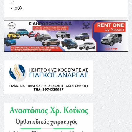
31
« Ιούλ