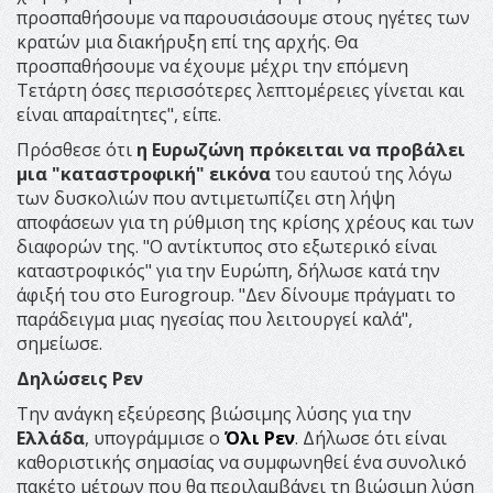
προσπαθήσουμε να παρουσιάσουμε στους ηγέτες των
κρατών μια διακήρυξη επί της αρχής. Θα
προσπαθήσουμε να έχουμε μέχρι την επόμενη
Τετάρτη όσες περισσότερες λεπτομέρειες γίνεται και
είναι απαραίτητες", είπε.
Πρόσθεσε ότι
η Ευρωζώνη πρόκειται να προβάλει
μια "καταστροφική" εικόνα
του εαυτού της λόγω
των δυσκολιών που αντιμετωπίζει στη λήψη
αποφάσεων για τη ρύθμιση της κρίσης χρέους και των
διαφορών της. "Ο αντίκτυπος στο εξωτερικό είναι
καταστροφικός" για την Ευρώπη, δήλωσε κατά την
άφιξή του στο Eurogroup. "Δεν δίνουμε πράγματι το
παράδειγμα μιας ηγεσίας που λειτουργεί καλά",
σημείωσε.
Δηλώσεις Ρεν
Την ανάγκη εξεύρεσης βιώσιμης λύσης για την
Ελλάδα
, υπογράμμισε ο
Όλι Ρεν
. Δήλωσε ότι είναι
καθοριστικής σημασίας να συμφωνηθεί ένα συνολικό
πακέτο μέτρων που θα περιλαμβάνει τη βιώσιμη λύση