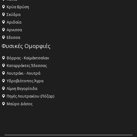
Κρύα Βρύση
Σκύδρα
Αριδαία
Aρνισσα
Eδεσσα
Φυσικές Ομορφιές
Βόρρας - Καϊμάκτσαλαν
Καταρράκτες Έδεσσας
Λουτράκι - Λουτρά
Υδροβιότοπος Άγρα
Λίμνη Βεγορίτιδα
Πηγές Λουτρακίου (Πόζαρ)
Μαύρο Δάσος