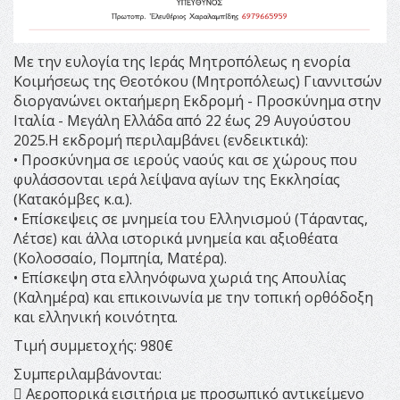
Με την ευλογία της Ιεράς Μητροπόλεως η ενορία
Κοιμήσεως της Θεοτόκου (Μητροπόλεως) Γιαννιτσών
διοργανώνει
οκταήμερη
Εκδρομή - Προσκύνημα στην
Ιταλία - Μεγάλη Ελλάδα από 22 έως 29 Αυγούστου
2025.Η εκδρομή περιλαμβάνει (ενδεικτικά):
• Προσκύνημα σε ιερούς ναούς και σε χώρους που
φυλάσσονται ιερά λείψανα αγίων της Εκκλησίας
(Κατακόμβες κ.α.).
• Επίσκεψεις σε μνημεία του Ελληνισμού (Τάραντας,
Λέτσε) και άλλα ιστορικά μνημεία και αξιοθέατα
(Κολοσσαίο, Πομπηία, Ματέρα).
• Επίσκεψη στα ελληνόφωνα χωριά της Απουλίας
(Καλημέρα) και επικοινωνία με την τοπική ορθόδοξη
και ελληνική κοινότητα.
Τιμή συμμετοχής: 980€
Συμπεριλαμβάνονται:
 Αεροπορικά εισιτήρια με προσωπικό αντικείμενο