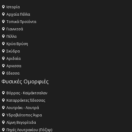
Ιστορία
Αρχαία Πέλλα
Τοπικά Προϊόντα
Γιαννιτσά
Πέλλα
Κρύα Βρύση
Σκύδρα
Αριδαία
Aρνισσα
Eδεσσα
Φυσικές Ομορφιές
Βόρρας - Καϊμάκτσαλαν
Καταρράκτες Έδεσσας
Λουτράκι - Λουτρά
Υδροβιότοπος Άγρα
Λίμνη Βεγορίτιδα
Πηγές Λουτρακίου (Πόζαρ)