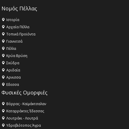
Νομός Πέλλας
Ιστορία
Αρχαία Πέλλα
Τοπικά Προϊόντα
Γιαννιτσά
Πέλλα
Κρύα Βρύση
Σκύδρα
Αριδαία
Aρνισσα
Eδεσσα
Φυσικές Ομορφιές
Βόρρας - Καϊμάκτσαλαν
Καταρράκτες Έδεσσας
Λουτράκι - Λουτρά
Υδροβιότοπος Άγρα