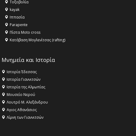
Τοξοβολία
ανθρωπότητα
kayak
16:18 -
ΕΝΟΡΙΑΚΕΣ ΚΑΛΟΚΑΙΡΙΝΕΣ ΔΡΑΣΕΙΣ ΓΙΑ ΠΑΙΔΙΑ
Ιππασία
ΣΤΗΝ ΕΔΕΣΣΑ
Parapente
Πίστα Moto cross
Κατάβαση Μογλενίτσας (rafting)
Μνημεία και Ιστορία
Ιστορία Έδεσσας
Ιστορία Γιαννιτσών
Ιστορία της Αλμωπίας
Μουσείο Νερού
Λουτρό Μ. Αλεξάνδρου
Αγιος Αθανάσιος
Λίμνη των Γιαννιτσών