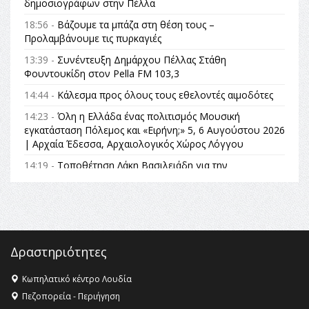
δημοσιογράφων στην Πέλλα
18:56 -
Βάζουμε τα μπάζα στη θέση τους –
Προλαμβάνουμε τις πυρκαγιές
13:39 -
Συνέντευξη Δημάρχου Πέλλας Στάθη
Φουντουκίδη στον Pella FM 103,3
14:44 -
Κάλεσμα προς όλους τους εθελοντές αιμοδότες
14:23 -
Όλη η Ελλάδα ένας πολιτισμός Μουσική
εγκατάσταση Πόλεμος και «Ειρήνη;» 5, 6 Αυγούστου 2026
| Αρχαία Έδεσσα, Αρχαιολογικός Χώρος Λόγγου
14:19 -
Τοποθέτηση Λάκη Βασιλειάδη για την
Αναθεώρηση του Συντάγματος: «Σε τέτοιες κορυφαίες
θεσμικές διαδικασίες υπάρχει μόνο η ευθύνη απέναντι
στις επόμενες γενιές»
16:35 -
Το πρόγραμμα του ΠΑΟΚ στον δεύτερο γύρο του
Champions League!
Δραστηριότητες
16:27 -
Όλυμπος: Εντάχθηκε στον Κατάλογο Παγκόσμιας
Κληρονομιάς της UNESCO – Ομόφωνη η απόφαση Ο
Κωπηλατικό κέντρο Λουδία
Όλυμπος αναγνωρίστηκε ως φυσικό και πολιτιστικό
Πεζοπορεία - Περιήγηση
αγαθό εξέχουσας οικουμενικής αξίας για την