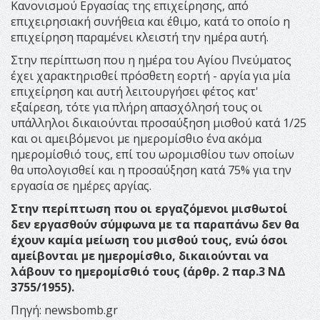
Κανονισμού Εργασίας της επιχείρησης, από
επιχειρησιακή συνήθεια και έθιμο, κατά το οποίο η
επιχείρηση παραμένει κλειστή την ημέρα αυτή.
Στην περίπτωση που η ημέρα του Αγίου Πνεύματος
έχει χαρακτηρισθεί πρόσθετη εορτή - αργία για μία
επιχείρηση και αυτή λειτουργήσει φέτος κατ'
εξαίρεση, τότε για πλήρη απασχόλησή τους οι
υπάλληλοι δικαιούνται προσαύξηση μισθού κατά 1/25
και οι αμειβόμενοι με ημερομίσθιο ένα ακόμα
ημερομίσθιό τους, επί του ωρομισθίου των οποίων
θα υπολογισθεί και η προσαύξηση κατά 75% για την
εργασία σε ημέρες αργίας.
Στην περίπτωση που οι εργαζόμενοι μισθωτοί
δεν εργασθούν σύμφωνα με τα παραπάνω δεν θα
έχουν καμία μείωση του μισθού τους, ενώ όσοι
αμείβονται με ημερομίσθιο, δικαιούνται να
λάβουν το ημερομίσθιό τους (άρθρ. 2 παρ.3 ΝΔ
3755/1955).
Πηγή: newsbomb.gr