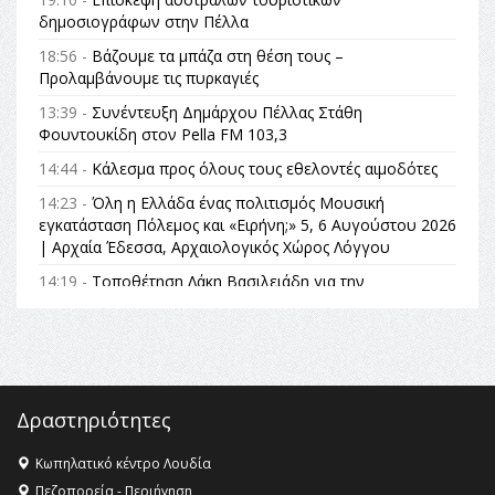
δημοσιογράφων στην Πέλλα
18:56 -
Βάζουμε τα μπάζα στη θέση τους –
Προλαμβάνουμε τις πυρκαγιές
13:39 -
Συνέντευξη Δημάρχου Πέλλας Στάθη
Φουντουκίδη στον Pella FM 103,3
14:44 -
Κάλεσμα προς όλους τους εθελοντές αιμοδότες
14:23 -
Όλη η Ελλάδα ένας πολιτισμός Μουσική
εγκατάσταση Πόλεμος και «Ειρήνη;» 5, 6 Αυγούστου 2026
| Αρχαία Έδεσσα, Αρχαιολογικός Χώρος Λόγγου
14:19 -
Τοποθέτηση Λάκη Βασιλειάδη για την
Αναθεώρηση του Συντάγματος: «Σε τέτοιες κορυφαίες
θεσμικές διαδικασίες υπάρχει μόνο η ευθύνη απέναντι
στις επόμενες γενιές»
16:35 -
Το πρόγραμμα του ΠΑΟΚ στον δεύτερο γύρο του
Champions League!
Δραστηριότητες
16:27 -
Όλυμπος: Εντάχθηκε στον Κατάλογο Παγκόσμιας
Κληρονομιάς της UNESCO – Ομόφωνη η απόφαση Ο
Κωπηλατικό κέντρο Λουδία
Όλυμπος αναγνωρίστηκε ως φυσικό και πολιτιστικό
Πεζοπορεία - Περιήγηση