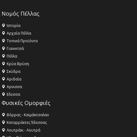
Νομός Πέλλας
Ιστορία
Αρχαία Πέλλα
Τοπικά Προϊόντα
Γιαννιτσά
Πέλλα
Κρύα Βρύση
Σκύδρα
Αριδαία
Aρνισσα
Eδεσσα
Φυσικές Ομορφιές
Βόρρας - Καϊμάκτσαλαν
Καταρράκτες Έδεσσας
Λουτράκι - Λουτρά