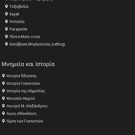
αγαθό εξέχουσας οικουμενικής αξίας για την
Τοξοβολία
ανθρωπότητα
kayak
16:18 -
ΕΝΟΡΙΑΚΕΣ ΚΑΛΟΚΑΙΡΙΝΕΣ ΔΡΑΣΕΙΣ ΓΙΑ ΠΑΙΔΙΑ
Ιππασία
ΣΤΗΝ ΕΔΕΣΣΑ
Parapente
Πίστα Moto cross
Κατάβαση Μογλενίτσας (rafting)
Μνημεία και Ιστορία
Ιστορία Έδεσσας
Ιστορία Γιαννιτσών
Ιστορία της Αλμωπίας
Μουσείο Νερού
Λουτρό Μ. Αλεξάνδρου
Αγιος Αθανάσιος
Λίμνη των Γιαννιτσών