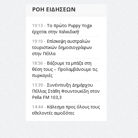
ΡΟΉ ΕΙΔΉΣΕΩΝ
19:13 -
Το πρώτο Puppy Yoga
έρχεται στην Χαλκιδική!
19:10 -
Επίσκεψη αυστραλών
τουριστικών δημοσιογράφων
στην Πέλλα
18:56 -
Βάζουμε τα μπάζα στη
θέση τους – Προλαμβάνουμε τις
πυρκαγιές
13:39 -
Συνέντευξη Δημάρχου
Πέλλας Στάθη Φουντουκίδη στον
Pella FM 103,3
14:44 -
Κάλεσμα προς όλους τους
εθελοντές αιμοδότες
14:23 -
Όλη η Ελλάδα ένας
πολιτισμός Μουσική
εγκατάσταση Πόλεμος και