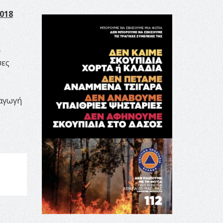
2018
ν
σες
ξαγωγή