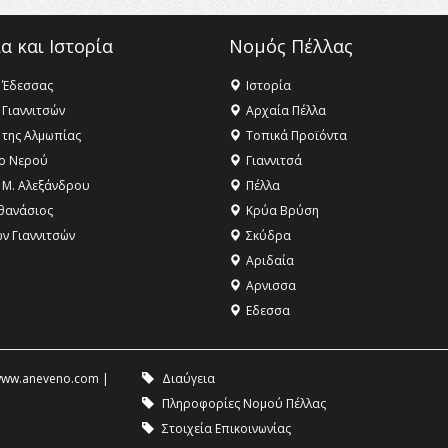
α και Ιστορία
Νομός Πέλλας
 Έδεσσας
Ιστορία
 Γιαννιτσών
Αρχαία Πέλλα
 της Αλμωπίας
Τοπικά Προϊόντα
ο Νερού
Γιαννιτσά
 Μ. Αλεξάνδρου
Πέλλα
θανάσιος
Κρύα Βρύση
ων Γιαννιτσών
Σκύδρα
Αριδαία
Aρνισσα
Eδεσσα
ww.aneveno.com
|
Διαύγεια
Πληροφορίες Νομού Πέλλας
Στοιχεία Επικοινωνίας