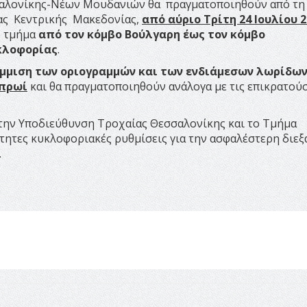
σαλονίκης-Νέων Μουδανιών θα πραγματοποιηθούν από τη
ας Κεντρικής Μακεδονίας,
από αύριο Τρίτη 24 Ιουλίου 
ό τμήμα
από τον κόμβο Βούλγαρη έως τον κόμβο
υκλοφορίας
.
μμιση των οριογραμμών και των ενδιάμεσων λωρίδω
 πρωί
και θα πραγματοποιηθούν ανάλογα με τις επικρατού
την Υποδιεύθυνση Τροχαίας Θεσσαλονίκης και το Τμήμα
τητες κυκλοφοριακές ρυθμίσεις για την ασφαλέστερη διε
.