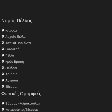
Νομός Πέλλας
Ιστορία
Αρχαία Πέλλα
Τοπικά Προϊόντα
Γιαννιτσά
Πέλλα
Κρύα Βρύση
Σκύδρα
Αριδαία
Aρνισσα
Eδεσσα
Φυσικές Ομορφιές
Βόρρας - Καϊμάκτσαλαν
Καταρράκτες Έδεσσας