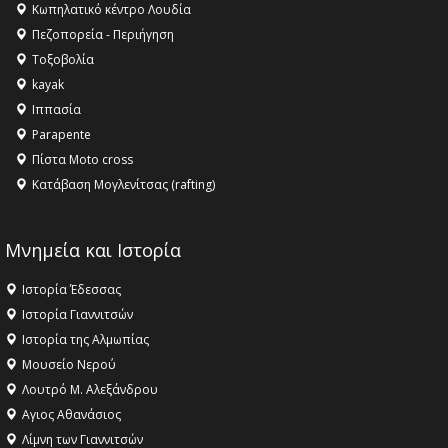
Κληρονομιάς της UNESCO – Ομόφωνη η απόφαση Ο
Κωπηλατικό κέντρο Λουδία
Όλυμπος αναγνωρίστηκε ως φυσικό και πολιτιστικό
Πεζοπορεία - Περιήγηση
αγαθό εξέχουσας οικουμενικής αξίας για την
Τοξοβολία
ανθρωπότητα
kayak
16:18 -
ΕΝΟΡΙΑΚΕΣ ΚΑΛΟΚΑΙΡΙΝΕΣ ΔΡΑΣΕΙΣ ΓΙΑ ΠΑΙΔΙΑ
Ιππασία
ΣΤΗΝ ΕΔΕΣΣΑ
Parapente
Πίστα Moto cross
Κατάβαση Μογλενίτσας (rafting)
Μνημεία και Ιστορία
Ιστορία Έδεσσας
Ιστορία Γιαννιτσών
Ιστορία της Αλμωπίας
Μουσείο Νερού
Λουτρό Μ. Αλεξάνδρου
Αγιος Αθανάσιος
Λίμνη των Γιαννιτσών