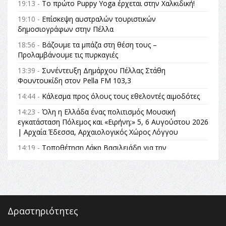
19:13 -
Το πρώτο Puppy Yoga έρχεται στην Χαλκιδική!
19:10 -
Επίσκεψη αυστραλών τουριστικών
δημοσιογράφων στην Πέλλα
18:56 -
Βάζουμε τα μπάζα στη θέση τους –
Προλαμβάνουμε τις πυρκαγιές
13:39 -
Συνέντευξη Δημάρχου Πέλλας Στάθη
Φουντουκίδη στον Pella FM 103,3
14:44 -
Κάλεσμα προς όλους τους εθελοντές αιμοδότες
14:23 -
Όλη η Ελλάδα ένας πολιτισμός Μουσική
εγκατάσταση Πόλεμος και «Ειρήνη;» 5, 6 Αυγούστου 2026
| Αρχαία Έδεσσα, Αρχαιολογικός Χώρος Λόγγου
14:19 -
Τοποθέτηση Λάκη Βασιλειάδη για την
Αναθεώρηση του Συντάγματος: «Σε τέτοιες κορυφαίες
θεσμικές διαδικασίες υπάρχει μόνο η ευθύνη απέναντι
στις επόμενες γενιές»
16:35 -
Το πρόγραμμα του ΠΑΟΚ στον δεύτερο γύρο του
Champions League!
Δραστηριότητες
16:27 -
Όλυμπος: Εντάχθηκε στον Κατάλογο Παγκόσμιας