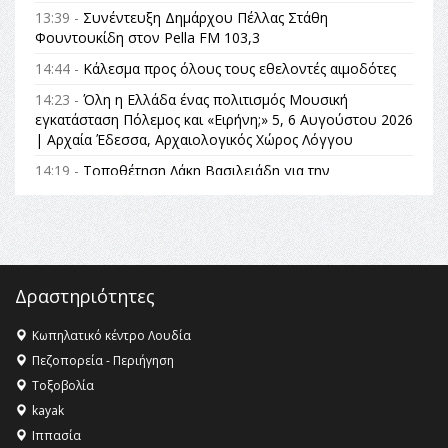
13:39 -
Συνέντευξη Δημάρχου Πέλλας Στάθη
Φουντουκίδη στον Pella FM 103,3
14:44 -
Κάλεσμα προς όλους τους εθελοντές αιμοδότες
14:23 -
Όλη η Ελλάδα ένας πολιτισμός Μουσική
εγκατάσταση Πόλεμος και «Ειρήνη;» 5, 6 Αυγούστου 2026
| Αρχαία Έδεσσα, Αρχαιολογικός Χώρος Λόγγου
14:19 -
Τοποθέτηση Λάκη Βασιλειάδη για την
Αναθεώρηση του Συντάγματος: «Σε τέτοιες κορυφαίες
θεσμικές διαδικασίες υπάρχει μόνο η ευθύνη απέναντι
στις επόμενες γενιές»
16:35 -
Το πρόγραμμα του ΠΑΟΚ στον δεύτερο γύρο του
Champions League!
Δραστηριότητες
16:27 -
Όλυμπος: Εντάχθηκε στον Κατάλογο Παγκόσμιας
Κληρονομιάς της UNESCO – Ομόφωνη η απόφαση Ο
Κωπηλατικό κέντρο Λουδία
Όλυμπος αναγνωρίστηκε ως φυσικό και πολιτιστικό
Πεζοπορεία - Περιήγηση
αγαθό εξέχουσας οικουμενικής αξίας για την
Τοξοβολία
ανθρωπότητα
kayak
16:18 -
ΕΝΟΡΙΑΚΕΣ ΚΑΛΟΚΑΙΡΙΝΕΣ ΔΡΑΣΕΙΣ ΓΙΑ ΠΑΙΔΙΑ
Ιππασία
ΣΤΗΝ ΕΔΕΣΣΑ