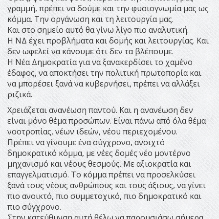
γραμμή, πρέπει να δούμε και την φυσιογνωμία μας ως
κόμμα. Την οργάνωση και τη λειτουργία μας.
Και στο σημείο αυτό θα γίνω λίγο πιο αναλυτική.
Η ΝΔ έχει προβλήματα και δομής και λειτουργίας. Και
δεν ωφελεί να κάνουμε ότι δεν τα βλέπουμε.
Η Νέα Δημοκρατία για να ξανακερδίσει το χαμένο
έδαφος, να αποκτήσει την πολιτική πρωτοπορία και
να μπορέσει ξανά να κυβερνήσει, πρέπει να αλλάξει
ριζικά.
Χρειάζεται ανανέωση παντού. Και η ανανέωση δεν
είναι μόνο θέμα προσώπων. Είναι πάνω από όλα θέμα
νοοτροπίας, νέων ιδεών, νέου περιεχομένου.
Πρέπει να γίνουμε ένα σύγχρονο, ανοιχτό
δημοκρατικό κόμμα, με νέες δομές νέο μοντέρνο
μηχανισμό και νέους θεσμούς. Με αξιοκρατία και
επαγγελματισμό. Το κόμμα πρέπει να προσελκύσει
ξανά τους νέους ανθρώπους και τους άξιους, να γίνει
πιο ανοικτό, πιο συμμετοχικό, πιο δημοκρατικό και
πιο σύγχρονο.
Στην κατεύθυνση αυτή θέλω να παρουσιάσω σήμερα