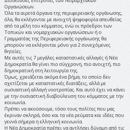
Διοικούσες Επιτροπές των Νομαρχιακών
Οργανώσεων.
Όλα τα αιρετά όργανα της περιφερειακής οργάνωσης,
όλα, θα εκλέγονται με ανοιχτή ψηφοφορία απευθείας
από τα μέλη του κόμματος, ενώ οι πρόεδροι των
Τοπικών και νομαρχιακών οργανώσεων ή ο
Γραμματέας της Περιφερειακής οργάνωσης θα
μπορούν να εκλέγονται μόνο για 2 συνεχόμενες
θητείες.
Με αυτές τις 7 μεγάλες καταστατικές αλλαγές ή Νέα
Δημοκρατία θα γίνει πιο σύγχρονη, πιο ανοιχτή, πιο
δημοκρατική στη λειτουργία της.
Όμως, χρειάζεται ακόμα ένα βήμα, το οποίο δεν
σχετίζεται με καταστατικές διατάξεις, αλλά με
ουσιαστική αλλαγή νοοτροπίας. Και αυτό έχει να κάνει
με την ουσιαστική διαβούλευση του κόμματος με την
κοινωνία.
Πρέπει να ακούσουμε, τόσο τους πολίτες που μας
έκριναν σκληρά, όσο και τα νέα ρεύματα και ιδέες που
γεννά σήμερα η ελληνική κοινωνία.
Η Νέα Δημοκρατία πρέπει να αντλήσει δύναμη από τις