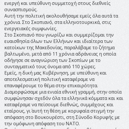
ενεργή και υπεύθυνη συμμετοχή στους διεθνείς
συνασπισμούς.
Αυτή την πολιτική ακολουθήσαμε εμείς όλα αυτά τα
χρόνια. Στο Σκοπιανό, στα ελληνοτουρκικά, στις
ενεργειακές συμφωνίες.
Στο Σκοπιανό που γνωρίζω και συμμερίζομαι την
ευαισθησία όλων των Ελλήνων και ιδιαίτερα των
κατοίκων της Μακεδονίας, παραλάβαμε το ζήτημα
βαλτωμένο, μετά από 11 χρόνια αδράνειας η οποία
οδήγησε σε αναγνώριση των Σκοπίων με το
συνταγματικό τους όνομα από 110 χώρες.
Εμείς, η δική μας Κυβέρνηση, με υπεύθυνη και
αποτελεσματική πολιτική καταφέραμε να
επαναφέρουμε το θέμα στην επικαιρότητα.
Διαμορφώσαμε μια ενιαία εθνική γραμμή, στην οποία
συμφώνησαν σχεδόν όλα τα ελληνικά κόμματα και και
καταφέραμε να πείσουμε διεθνώς, συμμάχους και
εταίρους, γι΄ αυτή τη θέση με κορυφαία στιγμή την
απόφαση στο Βουκουρέστι, στη Σύνοδο Κορυφής με
την ομόφωνη απόφαση του ΝΑΤΟ.