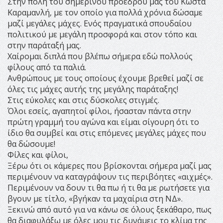
Στην πόλη του σημερινού προέδρου μας του Κώστα
Καραμανλή, με τον οποίο για πολλά χρόνια δώσαμε
μαζί μεγάλες μάχες. Ενός πραγματικά σπουδαίου
πολιτικού με μεγάλη προσφορά και στον τόπο και
στην παράταξή μας.
Χαίρομαι διπλά που βλέπω σήμερα εδώ πολλούς
φίλους από τα παλιά.
Ανθρώπους με τους οποίους έχουμε βρεθεί μαζί σε
όλες τις μάχες αυτής της μεγάλης παράταξης!
Στις εύκολες και στις δύσκολες στιγμές.
Όλοι εσείς, αγαπητοί φίλοι, ήσασταν πάντα στην
πρώτη γραμμή του αγώνα και είμαι σίγουρη ότι το
ίδιο θα συμβεί και στις επόμενες μεγάλες μάχες που
θα δώσουμε!
Φίλες και φίλοι,
Ξέρω ότι οι κάμερες που βρίσκονται σήμερα μαζί μας
περιμένουν να καταγράψουν τις περιβόητες «αιχμές».
Περιμένουν να δουν τι θα πω ή τι θα με ρωτήσετε για
βγουν με τίτλο, «βγήκαν τα μαχαίρια στη ΝΔ».
Ξεκινώ από αυτό για να κάνω σε όλους ξεκάθαρο, πως
θα διαφυλάξω με όλες μου τις δυνάμεις το κλίμα της