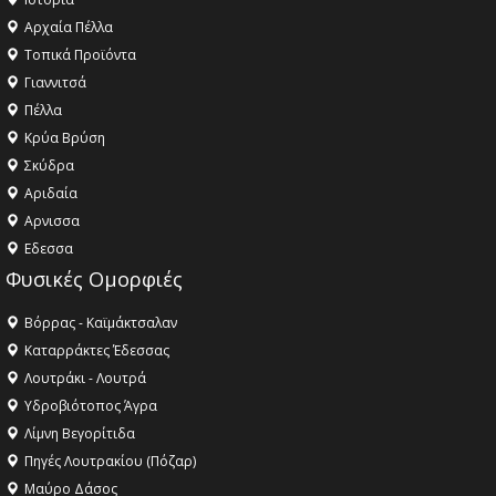
Αρχαία Πέλλα
Τοπικά Προϊόντα
Γιαννιτσά
Πέλλα
Κρύα Βρύση
Σκύδρα
Αριδαία
Aρνισσα
Eδεσσα
Φυσικές Ομορφιές
Βόρρας - Καϊμάκτσαλαν
Καταρράκτες Έδεσσας
Λουτράκι - Λουτρά
Υδροβιότοπος Άγρα
Λίμνη Βεγορίτιδα
Πηγές Λουτρακίου (Πόζαρ)
Μαύρο Δάσος