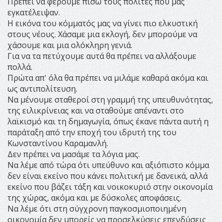
Πρέπει να φέρουμε πίσω τους πολίτες που μας
εγκατέλειψαν.
Η εικόνα του κόμματός μας να γίνει πιο ελκυστική
στους νέους. Χάσαμε μια εκλογή, δεν μπορούμε να
χάσουμε και μια ολόκληρη γενιά.
Για να τα πετύχουμε αυτά θα πρέπει να αλλάξουμε
πολλά.
Πρώτα απ' όλα θα πρέπει να μιλάμε καθαρά ακόμα και
ως αντιπολίτευση.
Να μένουμε σταθεροί στη γραμμή της υπευθυνότητας,
της ειλικρίνειας και να σταθούμε απέναντι στο
λαϊκισμό και τη δημαγωγία, όπως έκανε πάντα αυτή η
παράταξη από την εποχή του ιδρυτή της του
Κωνσταντίνου Καραμανλή.
Δεν πρέπει να μασάμε τα λόγια μας.
Να λέμε από τώρα ότι υπεύθυνο και αξιόπιστο κόμμα
δεν είναι εκείνο που κάνει πολιτική με δανεικά, αλλά
εκείνο που βάζει τάξη και νοικοκυριό στην οικονομία
της χώρας, ακόμα και με δύσκολες αποφάσεις.
Να λέμε ότι στη σύγχρονη παγκοσμιοποιημένη
οικονομία δεν μπορείς να προσελκύσεις επενδύσεις