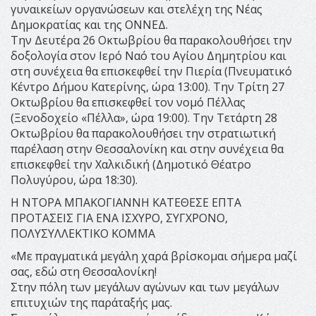
γυναικείων οργανώσεων και στελέχη της Νέας
Δημοκρατίας και της ΟΝΝΕΔ.
Την Δευτέρα 26 Οκτωβρίου θα παρακολουθήσει την
δοξολογία στον Ιερό Ναό του Αγίου Δημητρίου και
στη συνέχεια θα επισκεφθεί την Πιερία (Πνευματικό
Κέντρο Δήμου Κατερίνης, ώρα 13:00). Την Τρίτη 27
Οκτωβρίου θα επισκεφθεί τον νομό Πέλλας
(Ξενοδοχείο «Πέλλα», ώρα 19:00). Την Τετάρτη 28
Οκτωβρίου θα παρακολουθήσει την στρατιωτική
παρέλαση στην Θεσσαλονίκη και στην συνέχεια θα
επισκεφθεί την Χαλκιδική (Δημοτικό Θέατρο
Πολυγύρου, ώρα 18:30).
Η ΝΤΟΡΑ ΜΠΑΚΟΓΙΑΝΝΗ ΚΑΤΕΘΕΣΕ ΕΠΤΑ
ΠΡΟΤΑΣΕΙΣ ΓΙΑ ΕΝΑ ΙΣΧΥΡΟ, ΣΥΓΧΡΟΝΟ,
ΠΟΛΥΣΥΛΛΕΚΤΙΚΟ ΚΟΜΜΑ
«Με πραγματικά μεγάλη χαρά βρίσκομαι σήμερα μαζί
σας, εδώ στη Θεσσαλονίκη!
Στην πόλη των μεγάλων αγώνων και των μεγάλων
επιτυχιών της παράταξής μας.