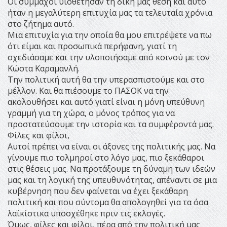
Οι σύμμαχοι υιοθέτησαν τη δική μας θέση και αυτό
ήταν η μεγαλύτερη επιτυχία μας τα τελευταία χρόνια
στο ζήτημα αυτό.
Μια επιτυχία για την οποία θα μου επιτρέψετε να πω
ότι είμαι και προσωπικά περήφανη, γιατί τη
σχεδιάσαμε και την υλοποιήσαμε από κοινού με τον
Κώστα Καραμανλή.
Την πολιτική αυτή θα την υπερασπιστούμε και στο
μέλλον. Και θα πιέσουμε το ΠΑΣΟΚ να την
ακολουθήσει και αυτό γιατί είναι η μόνη υπεύθυνη
γραμμή για τη χώρα, ο μόνος τρόπος για να
προστατεύσουμε την ιστορία και τα συμφέροντά μας.
Φίλες και φίλοι,
Αυτοί πρέπει να είναι οι άξονες της πολιτικής μας. Να
γίνουμε πιο τολμηροί στο λόγο μας, πιο ξεκάθαροι
στις θέσεις μας. Να προτάξουμε τη δύναμη των ιδεών
μας και τη λογική της υπευθυνότητας, απέναντι σε μια
κυβέρνηση που δεν φαίνεται να έχει ξεκάθαρη
πολιτική και που σύντομα θα απολογηθεί για τα όσα
λαϊκίστικα υποσχέθηκε πριν τις εκλογές.
Όμως, φίλες και φίλοι, πέρα από την πολιτική μας