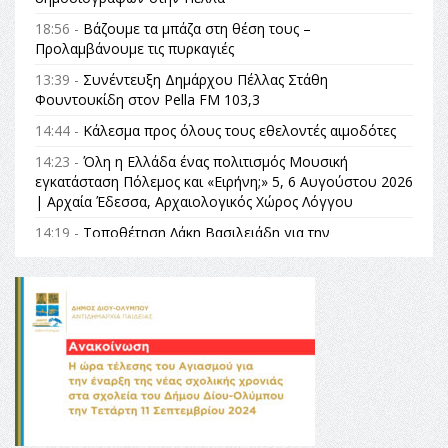
18:56 -
Βάζουμε τα μπάζα στη θέση τους –
Προλαμβάνουμε τις πυρκαγιές
13:39 -
Συνέντευξη Δημάρχου Πέλλας Στάθη
Φουντουκίδη στον Pella FM 103,3
14:44 -
Κάλεσμα προς όλους τους εθελοντές αιμοδότες
14:23 -
Όλη η Ελλάδα ένας πολιτισμός Μουσική
εγκατάσταση Πόλεμος και «Ειρήνη;» 5, 6 Αυγούστου 2026
| Αρχαία Έδεσσα, Αρχαιολογικός Χώρος Λόγγου
14:19 -
Τοποθέτηση Λάκη Βασιλειάδη για την
Αναθεώρηση του Συντάγματος: «Σε τέτοιες κορυφαίες
θεσμικές διαδικασίες υπάρχει μόνο η ευθύνη απέναντι
στις επόμενες γενιές»
16:35 -
Το πρόγραμμα του ΠΑΟΚ στον δεύτερο γύρο του
Champions League!
16:27 -
Όλυμπος: Εντάχθηκε στον Κατάλογο Παγκόσμιας
Κληρονομιάς της UNESCO – Ομόφωνη η απόφαση Ο
Όλυμπος αναγνωρίστηκε ως φυσικό και πολιτιστικό
αγαθό εξέχουσας οικουμενικής αξίας για την