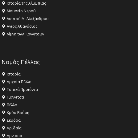
Ιστορία της Αλμωπίας
Μουσείο Νερού
Λουτρό Μ. Αλεξάνδρου
Αγιος Αθανάσιος
Λίμνη των Γιαννιτσών
Νομός Πέλλας
Ιστορία
Αρχαία Πέλλα
Τοπικά Προϊόντα
Γιαννιτσά
Πέλλα
Κρύα Βρύση
Σκύδρα
Αριδαία
Aρνισσα