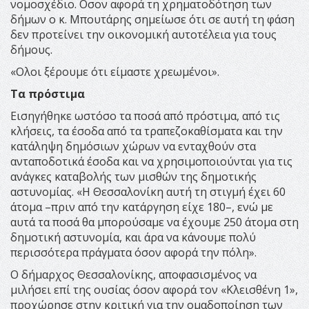
νομοσχέδιο. Οσον αφορά τη χρηματοδότηση των
δήμων ο κ. Μπουτάρης σημείωσε ότι σε αυτή τη φάση
δεν προτείνει την οικονομική αυτοτέλεια για τους
δήμους.
«Ολοι ξέρουμε ότι είμαστε χρεωμένοι».
Τα πρόστιμα
Εισηγήθηκε ωστόσο τα ποσά από πρόστιμα, από τις
κλήσεις, τα έσοδα από τα τραπεζοκαθίσματα και την
κατάληψη δημόσιων χώρων να ενταχθούν στα
ανταποδοτικά έσοδα και να χρησιμοποιούνται για τις
ανάγκες καταβολής των μισθών της δημοτικής
αστυνομίας. «Η Θεσσαλονίκη αυτή τη στιγμή έχει 60
άτομα –πριν από την κατάργηση είχε 180–, ενώ με
αυτά τα ποσά θα μπορούσαμε να έχουμε 250 άτομα στη
δημοτική αστυνομία, και άρα να κάνουμε πολύ
περισσότερα πράγματα όσον αφορά την πόλη».
Ο δήμαρχος Θεσσαλονίκης, αποφασισμένος να
μιλήσει επί της ουσίας όσον αφορά τον «Κλεισθένη 1»,
προχώρησε στην κριτική για την ομαδοποίηση των