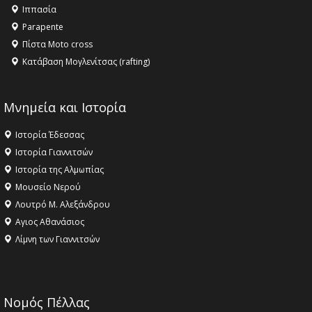
16:18 -
ΕΝΟΡΙΑΚΕΣ ΚΑΛΟΚΑΙΡΙΝΕΣ ΔΡΑΣΕΙΣ ΓΙΑ ΠΑΙΔΙΑ
Ιππασία
ΣΤΗΝ ΕΔΕΣΣΑ
Parapente
Πίστα Moto cross
Κατάβαση Μογλενίτσας (rafting)
Μνημεία και Ιστορία
Ιστορία Έδεσσας
Ιστορία Γιαννιτσών
Ιστορία της Αλμωπίας
Μουσείο Νερού
Λουτρό Μ. Αλεξάνδρου
Αγιος Αθανάσιος
Λίμνη των Γιαννιτσών
Νομός Πέλλας