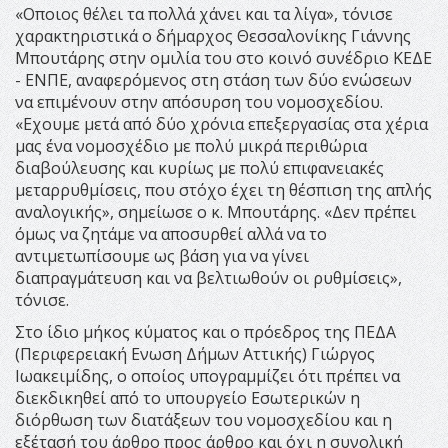
«Οποιος θέλει τα πολλά χάνει και τα λίγα», τόνισε
χαρακτηριστικά ο δήμαρχος Θεσσαλονίκης Γιάννης
Μπουτάρης στην ομιλία του στο κοινό συνέδριο ΚΕΔΕ
- ΕΝΠΕ, αναφερόμενος στη στάση των δύο ενώσεων
να επιμένουν στην απόσυρση του νομοσχεδίου.
«Εχουμε μετά από δύο χρόνια επεξεργασίας στα χέρια
μας ένα νομοσχέδιο με πολύ μικρά περιθώρια
διαβούλευσης και κυρίως με πολύ επιφανειακές
μεταρρυθμίσεις, που στόχο έχει τη θέσπιση της απλής
αναλογικής», σημείωσε ο κ. Μπουτάρης. «Δεν πρέπει
όμως να ζητάμε να αποσυρθεί αλλά να το
αντιμετωπίσουμε ως βάση για να γίνει
διαπραγμάτευση και να βελτιωθούν οι ρυθμίσεις»,
τόνισε.
Στο ίδιο μήκος κύματος και ο πρόεδρος της ΠΕΔΑ
(Περιφερειακή Ενωση Δήμων Αττικής) Γιώργος
Ιωακειμίδης, ο οποίος υπογραμμίζει ότι πρέπει να
διεκδικηθεί από το υπουργείο Εσωτερικών η
διόρθωση των διατάξεων του νομοσχεδίου και η
εξέτασή του άρθρο προς άρθρο και όχι η συνολική