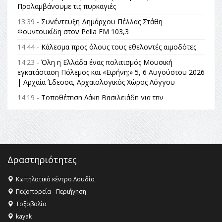
Προλαμβάνουμε τις πυρκαγιές
13:39 -
Συνέντευξη Δημάρχου Πέλλας Στάθη
Φουντουκίδη στον Pella FM 103,3
14:44 -
Κάλεσμα προς όλους τους εθελοντές αιμοδότες
14:23 -
Όλη η Ελλάδα ένας πολιτισμός Μουσική
εγκατάσταση Πόλεμος και «Ειρήνη;» 5, 6 Αυγούστου 2026
| Αρχαία Έδεσσα, Αρχαιολογικός Χώρος Λόγγου
14:19 -
Τοποθέτηση Λάκη Βασιλειάδη για την
Αναθεώρηση του Συντάγματος: «Σε τέτοιες κορυφαίες
θεσμικές διαδικασίες υπάρχει μόνο η ευθύνη απέναντι
στις επόμενες γενιές»
16:35 -
Το πρόγραμμα του ΠΑΟΚ στον δεύτερο γύρο του
Champions League!
Δραστηριότητες
16:27 -
Όλυμπος: Εντάχθηκε στον Κατάλογο Παγκόσμιας
Κληρονομιάς της UNESCO – Ομόφωνη η απόφαση Ο
Κωπηλατικό κέντρο Λουδία
Όλυμπος αναγνωρίστηκε ως φυσικό και πολιτιστικό
Πεζοπορεία - Περιήγηση
αγαθό εξέχουσας οικουμενικής αξίας για την
Τοξοβολία
ανθρωπότητα
kayak