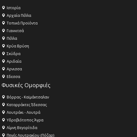
Ιστορία
Αρχαία Πέλλα
Τοπικά Προϊόντα
Γιαννιτσά
Πέλλα
Κρύα Βρύση
Σκύδρα
Αριδαία
Aρνισσα
Eδεσσα
Φυσικές Ομορφιές
Βόρρας - Καϊμάκτσαλαν
Καταρράκτες Έδεσσας
Λουτράκι - Λουτρά
Υδροβιότοπος Άγρα
Λίμνη Βεγορίτιδα
Πηγές Λουτρακίου (Πόζαρ)