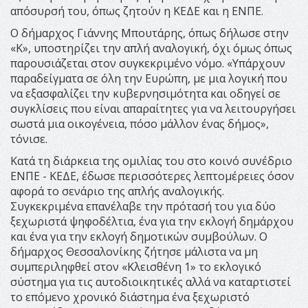
απόσυρσή του, όπως ζητούν η ΚΕΔΕ και η ΕΝΠΕ.
Ο δήμαρχος Γιάννης Μπουτάρης, όπως δήλωσε στην
«Κ», υποστηρίζει την απλή αναλογική, όχι όμως όπως
παρουσιάζεται στον συγκεκριμένο νόμο. «Υπάρχουν
παραδείγματα σε όλη την Ευρώπη, με μια λογική που
να εξασφαλίζει την κυβερνησιμότητα και οδηγεί σε
συγκλίσεις που είναι απαραίτητες για να λειτουργήσει
σωστά μια οικογένεια, πόσο μάλλον ένας δήμος»,
τόνισε.
Κατά τη διάρκεια της ομιλίας του στο κοινό συνέδριο
ΕΝΠΕ - ΚΕΔΕ, έδωσε περισσότερες λεπτομέρειες όσον
αφορά το σενάριο της απλής αναλογικής.
Συγκεκριμένα επανέλαβε την πρότασή του για δύο
ξεχωριστά ψηφοδέλτια, ένα για την εκλογή δημάρχου
και ένα για την εκλογή δημοτικών συμβούλων. Ο
δήμαρχος Θεσσαλονίκης ζήτησε μάλιστα να μη
συμπεριληφθεί στον «Κλεισθένη 1» το εκλογικό
σύστημα για τις αυτοδιοικητικές αλλά να καταρτιστεί
το επόμενο χρονικό διάστημα ένα ξεχωριστό