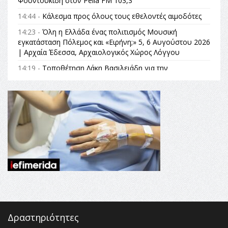
Φουντουκίδη στον Pella FM 103,3
14:44 -
Κάλεσμα προς όλους τους εθελοντές αιμοδότες
14:23 -
Όλη η Ελλάδα ένας πολιτισμός Μουσική
εγκατάσταση Πόλεμος και «Ειρήνη;» 5, 6 Αυγούστου 2026
| Αρχαία Έδεσσα, Αρχαιολογικός Χώρος Λόγγου
14:19 -
Τοποθέτηση Λάκη Βασιλειάδη για την
Αναθεώρηση του Συντάγματος: «Σε τέτοιες κορυφαίες
θεσμικές διαδικασίες υπάρχει μόνο η ευθύνη απέναντι
στις επόμενες γενιές»
16:35 -
Το πρόγραμμα του ΠΑΟΚ στον δεύτερο γύρο του
Champions League!
16:27 -
Όλυμπος: Εντάχθηκε στον Κατάλογο Παγκόσμιας
Κληρονομιάς της UNESCO – Ομόφωνη η απόφαση Ο
Όλυμπος αναγνωρίστηκε ως φυσικό και πολιτιστικό
αγαθό εξέχουσας οικουμενικής αξίας για την
ανθρωπότητα
16:18 -
ΕΝΟΡΙΑΚΕΣ ΚΑΛΟΚΑΙΡΙΝΕΣ ΔΡΑΣΕΙΣ ΓΙΑ ΠΑΙΔΙΑ
ΣΤΗΝ ΕΔΕΣΣΑ
Δραστηριότητες