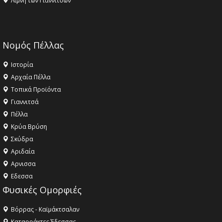
Λίμνη των Γιαννιτσών
Νομός Πέλλας
Ιστορία
Αρχαία Πέλλα
Τοπικά Προϊόντα
Γιαννιτσά
Πέλλα
Κρύα Βρύση
Σκύδρα
Αριδαία
Aρνισσα
Eδεσσα
Φυσικές Ομορφιές
Βόρρας - Καϊμάκτσαλαν
Καταρράκτες Έδεσσας