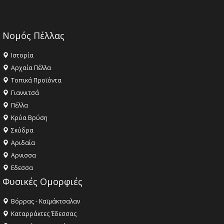
Νομός Πέλλας
Ιστορία
Αρχαία Πέλλα
Τοπικά Προϊόντα
Γιαννιτσά
Πέλλα
Κρύα Βρύση
Σκύδρα
Αριδαία
Aρνισσα
Eδεσσα
Φυσικές Ομορφιές
Βόρρας - Καϊμάκτσαλαν
Καταρράκτες Έδεσσας