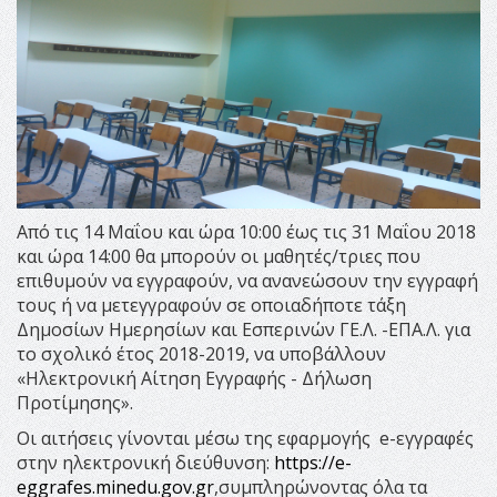
Από τις 14 Μαΐου και ώρα 10:00 έως τις 31 Μαΐου 2018
και ώρα 14:00 θα μπορούν οι μαθητές/τριες που
επιθυμούν να εγγραφούν, να ανανεώσουν την εγγραφή
τους ή να μετεγγραφούν σε οποιαδήποτε τάξη
Δημοσίων Ημερησίων και Εσπερινών ΓΕ.Λ. -ΕΠΑ.Λ. για
το σχολικό έτος 2018-2019, να υποβάλλουν
«Ηλεκτρονική Αίτηση Εγγραφής - Δήλωση
Προτίμησης».
Οι αιτήσεις γίνονται μέσω της εφαρμογής e-εγγραφές
στην ηλεκτρονική διεύθυνση:
https://e-
eggrafes.minedu.gov.gr
,συμπληρώνοντας όλα τα