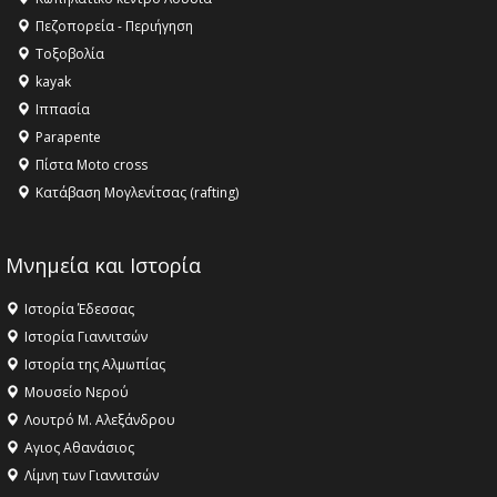
Όλυμπος αναγνωρίστηκε ως φυσικό και πολιτιστικό
Πεζοπορεία - Περιήγηση
αγαθό εξέχουσας οικουμενικής αξίας για την
Τοξοβολία
ανθρωπότητα
kayak
16:18 -
ΕΝΟΡΙΑΚΕΣ ΚΑΛΟΚΑΙΡΙΝΕΣ ΔΡΑΣΕΙΣ ΓΙΑ ΠΑΙΔΙΑ
Ιππασία
ΣΤΗΝ ΕΔΕΣΣΑ
Parapente
Πίστα Moto cross
Κατάβαση Μογλενίτσας (rafting)
Μνημεία και Ιστορία
Ιστορία Έδεσσας
Ιστορία Γιαννιτσών
Ιστορία της Αλμωπίας
Μουσείο Νερού
Λουτρό Μ. Αλεξάνδρου
Αγιος Αθανάσιος
Λίμνη των Γιαννιτσών