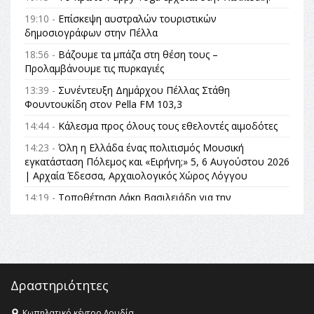
19:10 -
Επίσκεψη αυστραλών τουριστικών
δημοσιογράφων στην Πέλλα
18:56 -
Βάζουμε τα μπάζα στη θέση τους –
Προλαμβάνουμε τις πυρκαγιές
13:39 -
Συνέντευξη Δημάρχου Πέλλας Στάθη
Φουντουκίδη στον Pella FM 103,3
14:44 -
Κάλεσμα προς όλους τους εθελοντές αιμοδότες
14:23 -
Όλη η Ελλάδα ένας πολιτισμός Μουσική
εγκατάσταση Πόλεμος και «Ειρήνη;» 5, 6 Αυγούστου 2026
| Αρχαία Έδεσσα, Αρχαιολογικός Χώρος Λόγγου
14:19 -
Τοποθέτηση Λάκη Βασιλειάδη για την
Αναθεώρηση του Συντάγματος: «Σε τέτοιες κορυφαίες
θεσμικές διαδικασίες υπάρχει μόνο η ευθύνη απέναντι
στις επόμενες γενιές»
16:35 -
Το πρόγραμμα του ΠΑΟΚ στον δεύτερο γύρο του
Champions League!
Δραστηριότητες
16:27 -
Όλυμπος: Εντάχθηκε στον Κατάλογο Παγκόσμιας
Κληρονομιάς της UNESCO – Ομόφωνη η απόφαση Ο
Κωπηλατικό κέντρο Λουδία