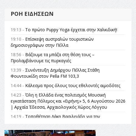
ΡΟΉ ΕΙΔΉΣΕΩΝ
19:13 -
Το πρώτο Puppy Yoga έρχεται στην Χαλκιδική!
19:10 -
Επίσκεψη αυστραλών τουριστικών
δημοσιογράφων στην Πέλλα
18:56 -
Βάζουμε τα μπάζα στη θέση τους –
Προλαμβάνουμε τις πυρκαγιές
13:39 -
Συνέντευξη Δημάρχου Πέλλας Στάθη
Φουντουκίδη στον Pella FM 103,3
14:44 -
Κάλεσμα προς όλους τους εθελοντές αιμοδότες
14:23 -
Όλη η Ελλάδα ένας πολιτισμός Μουσική
εγκατάσταση Πόλεμος και «Ειρήνη;» 5, 6 Αυγούστου 2026
| Αρχαία Έδεσσα, Αρχαιολογικός Χώρος Λόγγου
14:19 -
Τοποθέτηση Λάκη Βασιλειάδη για την
Αναθεώρηση του Συντάγματος: «Σε τέτοιες κορυφαίες
θεσμικές διαδικασίες υπάρχει μόνο η ευθύνη απέναντι
στις επόμενες γενιές»