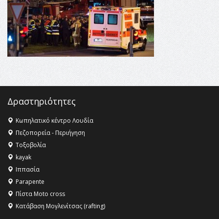
16:35 -
Το πρόγραμμα του ΠΑΟΚ στον δεύτερο γύρο του
Champions League!
16:27 -
Όλυμπος: Εντάχθηκε στον Κατάλογο Παγκόσμιας
Κληρονομιάς της UNESCO – Ομόφωνη η απόφαση Ο
Όλυμπος αναγνωρίστηκε ως φυσικό και πολιτιστικό
αγαθό εξέχουσας οικουμενικής αξίας για την
ανθρωπότητα
16:18 -
ΕΝΟΡΙΑΚΕΣ ΚΑΛΟΚΑΙΡΙΝΕΣ ΔΡΑΣΕΙΣ ΓΙΑ ΠΑΙΔΙΑ
Δραστηριότητες
ΣΤΗΝ ΕΔΕΣΣΑ
Κωπηλατικό κέντρο Λουδία
Πεζοπορεία - Περιήγηση
Τοξοβολία
kayak
Ιππασία
Parapente
Πίστα Moto cross
Κατάβαση Μογλενίτσας (rafting)