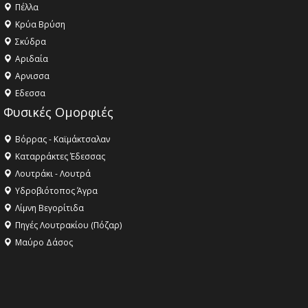
Πέλλα
Κρύα Βρύση
Σκύδρα
Αριδαία
Aρνισσα
Eδεσσα
Φυσικές Ομορφιές
Βόρρας - Καϊμάκτσαλαν
Καταρράκτες Έδεσσας
Λουτράκι - Λουτρά
Υδροβιότοπος Άγρα
Λίμνη Βεγορίτιδα
Πηγές Λουτρακίου (Πόζαρ)
Μαύρο Δάσος