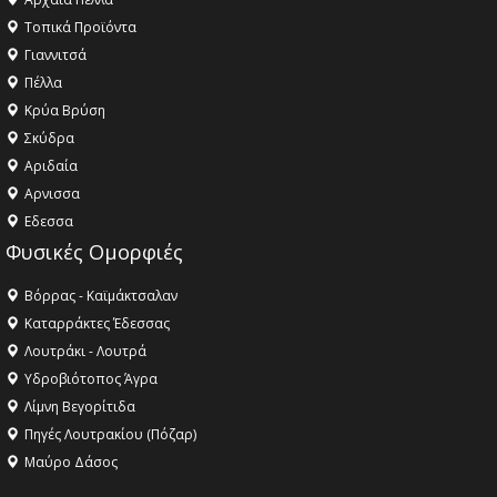
Τοπικά Προϊόντα
Γιαννιτσά
Πέλλα
Κρύα Βρύση
Σκύδρα
Αριδαία
Aρνισσα
Eδεσσα
Φυσικές Ομορφιές
Βόρρας - Καϊμάκτσαλαν
Καταρράκτες Έδεσσας
Λουτράκι - Λουτρά
Υδροβιότοπος Άγρα
Λίμνη Βεγορίτιδα
Πηγές Λουτρακίου (Πόζαρ)
Μαύρο Δάσος