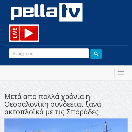
Toggl
navig
Mετά απο πολλά χρόνια η
Θεσσαλονίκη συνδέεται ξανά
ακτοπλοϊκά με τις Σποράδες