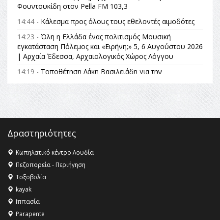
Φουντουκίδη στον Pella FM 103,3
14:44 -
Κάλεσμα προς όλους τους εθελοντές αιμοδότες
14:23 -
Όλη η Ελλάδα ένας πολιτισμός Μουσική
εγκατάσταση Πόλεμος και «Ειρήνη;» 5, 6 Αυγούστου 2026
| Αρχαία Έδεσσα, Αρχαιολογικός Χώρος Λόγγου
14:19 -
Τοποθέτηση Λάκη Βασιλειάδη για την
Αναθεώρηση του Συντάγματος: «Σε τέτοιες κορυφαίες
θεσμικές διαδικασίες υπάρχει μόνο η ευθύνη απέναντι
στις επόμενες γενιές»
16:35 -
Το πρόγραμμα του ΠΑΟΚ στον δεύτερο γύρο του
Champions League!
Δραστηριότητες
16:27 -
Όλυμπος: Εντάχθηκε στον Κατάλογο Παγκόσμιας
Κληρονομιάς της UNESCO – Ομόφωνη η απόφαση Ο
Κωπηλατικό κέντρο Λουδία
Όλυμπος αναγνωρίστηκε ως φυσικό και πολιτιστικό
Πεζοπορεία - Περιήγηση
αγαθό εξέχουσας οικουμενικής αξίας για την
Τοξοβολία
ανθρωπότητα
kayak
16:18 -
ΕΝΟΡΙΑΚΕΣ ΚΑΛΟΚΑΙΡΙΝΕΣ ΔΡΑΣΕΙΣ ΓΙΑ ΠΑΙΔΙΑ
Ιππασία
ΣΤΗΝ ΕΔΕΣΣΑ
Parapente