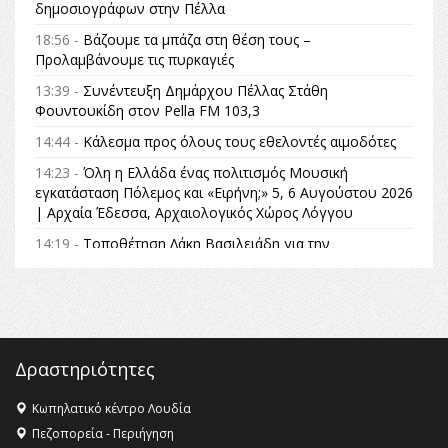
δημοσιογράφων στην Πέλλα
18:56 -
Βάζουμε τα μπάζα στη θέση τους –
Προλαμβάνουμε τις πυρκαγιές
13:39 -
Συνέντευξη Δημάρχου Πέλλας Στάθη
Φουντουκίδη στον Pella FM 103,3
14:44 -
Κάλεσμα προς όλους τους εθελοντές αιμοδότες
14:23 -
Όλη η Ελλάδα ένας πολιτισμός Μουσική
εγκατάσταση Πόλεμος και «Ειρήνη;» 5, 6 Αυγούστου 2026
| Αρχαία Έδεσσα, Αρχαιολογικός Χώρος Λόγγου
14:19 -
Τοποθέτηση Λάκη Βασιλειάδη για την
Αναθεώρηση του Συντάγματος: «Σε τέτοιες κορυφαίες
θεσμικές διαδικασίες υπάρχει μόνο η ευθύνη απέναντι
στις επόμενες γενιές»
16:35 -
Το πρόγραμμα του ΠΑΟΚ στον δεύτερο γύρο του
Champions League!
Δραστηριότητες
16:27 -
Όλυμπος: Εντάχθηκε στον Κατάλογο Παγκόσμιας
Κληρονομιάς της UNESCO – Ομόφωνη η απόφαση Ο
Κωπηλατικό κέντρο Λουδία
Όλυμπος αναγνωρίστηκε ως φυσικό και πολιτιστικό
Πεζοπορεία - Περιήγηση
αγαθό εξέχουσας οικουμενικής αξίας για την