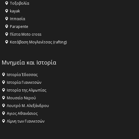
Τοξοβολία
ανθρωπότητα
kayak
16:18 -
ΕΝΟΡΙΑΚΕΣ ΚΑΛΟΚΑΙΡΙΝΕΣ ΔΡΑΣΕΙΣ ΓΙΑ ΠΑΙΔΙΑ
Ιππασία
ΣΤΗΝ ΕΔΕΣΣΑ
Parapente
Πίστα Moto cross
Κατάβαση Μογλενίτσας (rafting)
Μνημεία και Ιστορία
Ιστορία Έδεσσας
Ιστορία Γιαννιτσών
Ιστορία της Αλμωπίας
Μουσείο Νερού
Λουτρό Μ. Αλεξάνδρου
Αγιος Αθανάσιος
Λίμνη των Γιαννιτσών