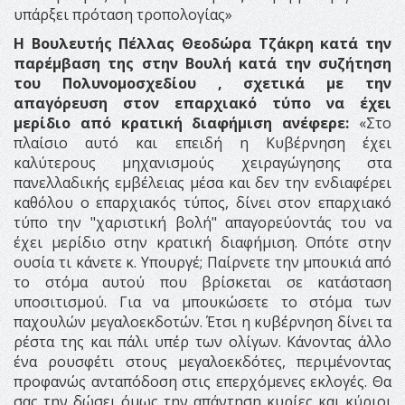
υπάρξει πρόταση τροπολογίας»
Η Βουλευτής Πέλλας Θεοδώρα Τζάκρη κατά την
παρέμβαση της στην Βουλή κατά την συζήτηση
του Πολυνομοσχεδίου , σχετικά με την
απαγόρευση στον επαρχιακό τύπο να έχει
μερίδιο από κρατική διαφήμιση ανέφερε:
«Στο
πλαίσιο αυτό και επειδή η Κυβέρνηση έχει
καλύτερους μηχανισμούς χειραγώγησης στα
πανελλαδικής εμβέλειας μέσα και δεν την ενδιαφέρει
καθόλου ο επαρχιακός τύπος, δίνει στον επαρχιακό
τύπο την "χαριστική βολή" απαγορεύοντάς του να
έχει μερίδιο στην κρατική διαφήμιση. Οπότε στην
ουσία τι κάνετε κ. Υπουργέ; Παίρνετε την μπουκιά από
το στόμα αυτού που βρίσκεται σε κατάσταση
υποσιτισμού. Για να μπουκώσετε το στόμα των
παχουλών μεγαλοεκδοτών. Έτσι η κυβέρνηση δίνει τα
ρέστα της και πάλι υπέρ των ολίγων. Κάνοντας άλλο
ένα ρουσφέτι στους μεγαλοεκδότες, περιμένοντας
προφανώς ανταπόδοση στις επερχόμενες εκλογές. Θα
σας την δώσει όμως την απάντηση κυρίες και κύριοι