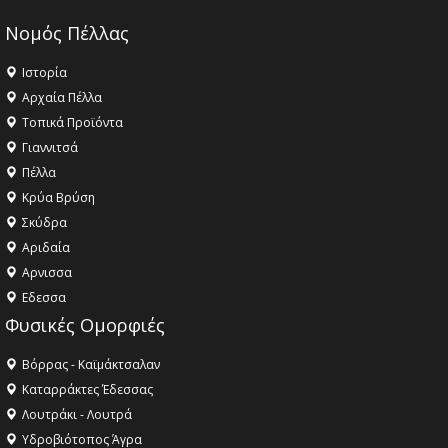
Νομός Πέλλας
Ιστορία
Αρχαία Πέλλα
Τοπικά Προϊόντα
Γιαννιτσά
Πέλλα
Κρύα Βρύση
Σκύδρα
Αριδαία
Aρνισσα
Eδεσσα
Φυσικές Ομορφιές
Βόρρας - Καϊμάκτσαλαν
Καταρράκτες Έδεσσας
Λουτράκι - Λουτρά
Υδροβιότοπος Άγρα