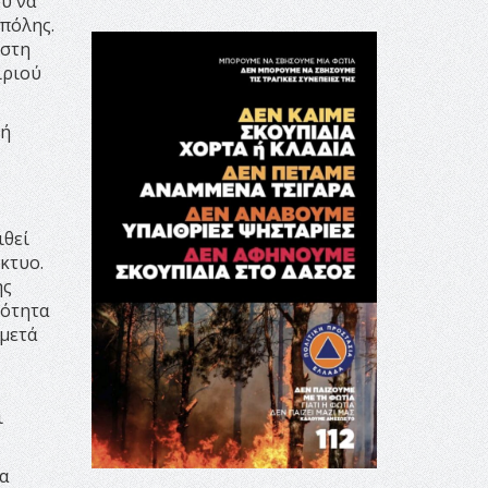
υ να
 πόλης.
 στη
ιριού
 ή
ιθεί
κτυο.
ης
κότητα
 μετά
ι
α