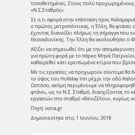
τοποθετημένες. Στους πολύ προχωρημένους σ
«Ν.Σ.Σταθμός».
Σε ο,τι αφορά στην επέκταση προς Καλαμαριά
ο πρώτος μετροπόντικας, η Έλλη, θα φτάσει
έχοντας διανοίξει πλήρως τη σήραγγα που ε
Θεσσαλονίκης. Την Έλλη θα ακολουθήσει ο Φρ
Αξίζει να σημειωθεί ότι με την απομάκρυνσ
για πρώτη φορά με το πάρκο Μηνά Πατρικίου
καθαιρεθεί κάτι ερειπωμένα κτίρια που βρίσ
Με τις εργασίες να προχωρούν σύντομα θα δ
το ύψος του Holliday Inn μέχρι την οδό Καλο
Ωστόσο, ακόμη περιμένουμε να πληροφορηθο
φτάνει, ως το Ν.Σ. Σταθμό, διασχίζοντας το 
εργασιών στο σταθμό «Βενιζέλου», κυρίως κα
Πηγή: voria.gr
Δημοσιεύτηκε στις 1 Ιουνίου, 2018