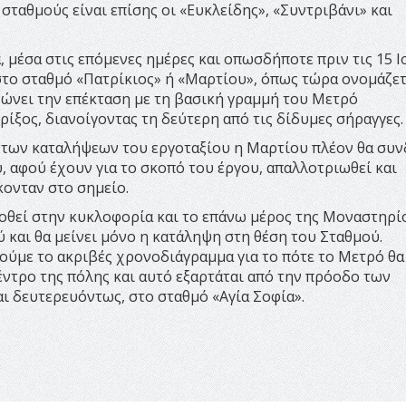
ταθμούς είναι επίσης οι «Ευκλείδης», «Συντριβάνι» και
, μέσα στις επόμενες ημέρες και οπωσδήποτε πριν τις 15 Ι
 στο σταθμό «Πατρίκιος» ή «Μαρτίου», όπως τώρα ονομάζετ
νώνει την επέκταση με τη βασική γραμμή του Μετρό
ίξος, διανοίγοντας τη δεύτερη από τις δίδυμες σήραγγες.
η των καταλήψεων του εργοταξίου η Μαρτίου πλέον θα συν
, αφού έχουν για το σκοπό του έργου, απαλλοτριωθεί και
κονταν στο σημείο.
οθεί στην κυκλοφορία και το επάνω μέρος της Μοναστηρί
ύ και θα μείνει μόνο η κατάληψη στη θέση του Σταθμού.
ύμε το ακριβές χρονοδιάγραμμα για το πότε το Μετρό θα
κέντρο της πόλης και αυτό εξαρτάται από την πρόοδο των
ι δευτερευόντως, στο σταθμό «Αγία Σοφία».