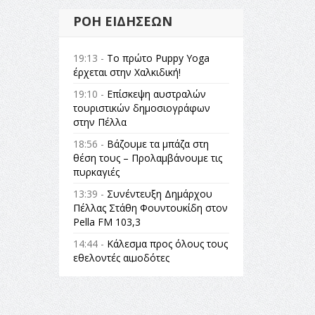
ΡΟΉ ΕΙΔΉΣΕΩΝ
19:13 -
Το πρώτο Puppy Yoga
έρχεται στην Χαλκιδική!
19:10 -
Επίσκεψη αυστραλών
τουριστικών δημοσιογράφων
στην Πέλλα
18:56 -
Βάζουμε τα μπάζα στη
θέση τους – Προλαμβάνουμε τις
πυρκαγιές
13:39 -
Συνέντευξη Δημάρχου
Πέλλας Στάθη Φουντουκίδη στον
Pella FM 103,3
14:44 -
Κάλεσμα προς όλους τους
εθελοντές αιμοδότες
14:23 -
Όλη η Ελλάδα ένας
πολιτισμός Μουσική
εγκατάσταση Πόλεμος και