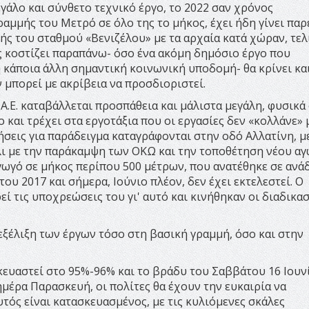
γάλο και σύνθετο τεχνικό έργο, το 2022 σαν χρόνος
αμμής του Μετρό σε όλο της το μήκος, έχει ήδη γίνει παρ
υής του σταθμού «Βενιζέλου» με τα αρχαία κατά χώραν, τελ
ς κοστίζει παραπάνω- όσο ένα ακόμη δημόσιο έργο που
ή κάποια άλλη σημαντική κοινωνική υποδομή- θα κρίνει κα
 μπορεί με ακρίβεια να προσδιοριστεί.
Α.Ε. καταβάλλεται προσπάθεια και μάλιστα μεγάλη, φυσικά
ο και τρέχει στα εργοτάξια που οι εργασίες δεν «κολλάνε» 
σεις για παράδειγμα καταγράφονται στην οδό Αλλατίνη, μ
λι με την παράκαμψη των ΟΚΩ και την τοποθέτηση νέου α
αγωγό σε μήκος περίπου 500 μέτρων, που ανατέθηκε σε ανά
ου 2017 και σήμερα, Ιούνιο πλέον, δεν έχει εκτελεστεί. Ο
ί τις υποχρεώσεις του γι' αυτό και κινήθηκαν οι διαδικασ
 εξέλιξη των έργων τόσο στη βασική γραμμή, όσο και στην
κευαστεί στο 95%-96% και το βράδυ του Σαββάτου 16 Ιουν
ημέρα Παρασκευή, οι πολίτες θα έχουν την ευκαιρία να
τός είναι κατασκευασμένος, με τις κυλιόμενες σκάλες