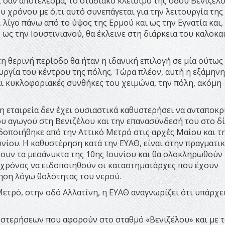
 σαν αποτέλεσμα, το σταδιακό κλείσιμο της οδού Βενιζέλο
ου χρόνου με ό,τι αυτό συνεπάγεται για την λειτουργία της
 λίγο πάνω από το ύψος της Ερμού και ως την Εγνατία και,
 ως την Ιουστινιανού, θα έκλεινε στη διάρκεια του καλοκα
η θερινή περίοδο θα ήταν η ιδανική επιλογή σε μία ούτως
υργία του κέντρου της πόλης. Τώρα πλέον, αυτή η εξάμηνη
αι κυκλοφοριακές συνθήκες του χειμώνα, την πόλη, ακόμη
η εταιρεία δεν έχει ουσιαστικά καθυστερήσει να ανταποκρ
ου αγωγού στη Βενιζέλου και την επανασύνδεσή του στο δί
ιδοποιήθηκε από την Αττικό Μετρό στις αρχές Μαίου και τ
ουνίου. Η καθυστέρηση κατά την ΕΥΑΘ, είναι στην πραγματι
σουν τα μεσάνυκτα της 10ης Ιουνίου και θα ολοκληρωθούν
χει χρόνος να ειδοποιηθούν οι καταστηματάρχες που έχουν
ηση λόγω θολότητας του νερού.
ετρό, στην οδό Αλλατίνη, η ΕΥΑΘ αναγνωρίζει ότι υπάρχε
υστερήσεων που αφορούν στο σταθμό «Βενιζέλου» και με τ