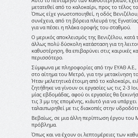
Αυτό το πεντάμηνο των καθυστερήσεων, έχει
μετατεθεί από το καλοκαίρι, προς το τέλος τ
Όπως είχε γνωστοποιηθεί, η οδός Βενιζέλου,
συνέχεια, από τη βόρεια πλευρά της Εγνατίας
για να πέσει η πλάκα οροφής του σταθμού.
Ο μερικός αποκλεισμός της Βενιζέλου, κατά τ
άλλως πολύ δύσκολη κατάσταση για τη λειτο
καθυστέρηση, θα επιβαρύνει στις καιρικές κ
περισσότερο.
Σύμφωνα με πληροφορίες από την ΕΥΑΘ Α.Ε., 
στο αίτημα του Μετρό, για την μετακίνηση τ
Ήταν μελετητικά έτοιμη από το καλοκαίρι, ε
ζητήθηκε να γίνουν οι εργασίες ως τις 2-3 Ι
μίας εβδομάδας, αφού οι εργασίες θα ξεκινή
τις 3 μμ της επομένης, κι΄αυτό για να υπάρ
ταλαιπωρηθεί με τις διακοπές στην υδροδότ
Βεβαίως, σε μια άλλη περίπτωση έργου του Μ
πρόβλημα.
Όπως και να έχουν οι λεπτομέρειες των καθ