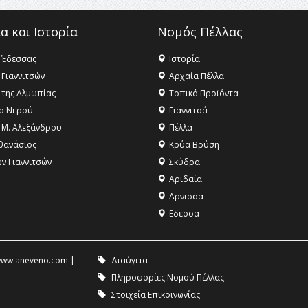
α και Ιστορία
Νομός Πέλλας
 Έδεσσας
Ιστορία
 Γιαννιτσών
Αρχαία Πέλλα
 της Αλμωπίας
Τοπικά Προϊόντα
ο Νερού
Γιαννιτσά
 Μ. Αλεξάνδρου
Πέλλα
θανάσιος
Κρύα Βρύση
ων Γιαννιτσών
Σκύδρα
Αριδαία
Aρνισσα
Eδεσσα
ww.aneveno.com
|
Διαύγεια
Πληροφορίες Νομού Πέλλας
Στοιχεία Επικοινωνίας