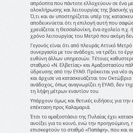
απρόοπτα που πάντοτε ελλοχεύουν σε ένα με
ολοκλήρωσης και λειτουργίας της βασικής γρ
Ό,τι και αν υποστηρίζεται υπέρ της κατασκε
αποδεικνύεται ότι η επιλογή αυτή που σαφώ
χρειάζεται η Θεσσαλονίκη, ένα σχολείο π.χ. 
χρόνο λειτουργίας του Μετρό που ακόμη δεν
Γεγονός είναι ότι από πλευράς Αττικό Μετρό 
συνεργασία με τον ανάδοχο, να τρέξει το έργ
ευθύνη άλλων υπηρεσιών. Τέτοιες καθυστερή
σταθμού «Ν. Ελβετίας» και Αμαξοστασίου πά
ύδρευσης από την ΕΥΑΘ. Πρόκειται για νέο 
και άρχισε να κατασκευάζεται τον Οκτώβριο τ
ανάδοχος, όπως αναγνωρίζει η ΕΥΑΘ, δεν τηρε
τη λήψη μέτρων εναντίον του.
Υπάρχουν όμως και θετικές ειδήσεις για την
επέκταση προς Καλαμαριά.
Έτσι το αμαξοστάσιο της Πυλαίας έχει κατασ
ανοίξει για το κοινό, ενώ την προηγούμενη, 
επισκεφτούν το σταθμό «Παπάφη», που και αυ