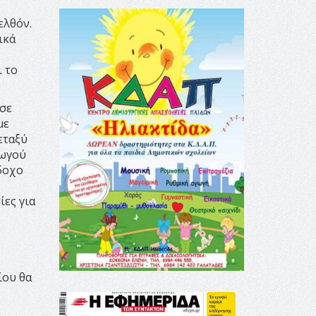
ελθόν.
ικά
ι το
 σε
με
εταξύ
γωγού
δοχο
ίες για
ίου θα