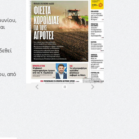
ουνίου,
αι
δεθεί
ου, από