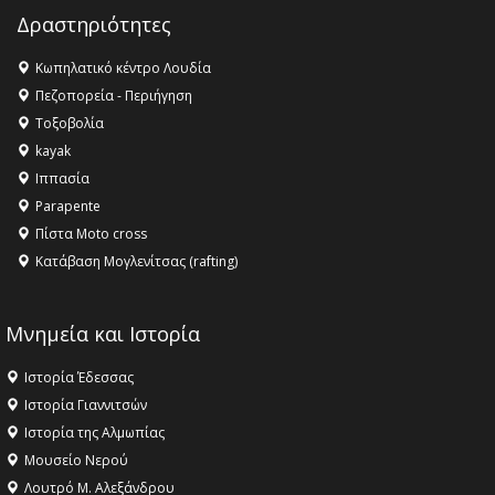
Champions League!
Δραστηριότητες
16:27 -
Όλυμπος: Εντάχθηκε στον Κατάλογο Παγκόσμιας
Κληρονομιάς της UNESCO – Ομόφωνη η απόφαση Ο
Κωπηλατικό κέντρο Λουδία
Όλυμπος αναγνωρίστηκε ως φυσικό και πολιτιστικό
Πεζοπορεία - Περιήγηση
αγαθό εξέχουσας οικουμενικής αξίας για την
Τοξοβολία
ανθρωπότητα
kayak
16:18 -
ΕΝΟΡΙΑΚΕΣ ΚΑΛΟΚΑΙΡΙΝΕΣ ΔΡΑΣΕΙΣ ΓΙΑ ΠΑΙΔΙΑ
Ιππασία
ΣΤΗΝ ΕΔΕΣΣΑ
Parapente
Πίστα Moto cross
Κατάβαση Μογλενίτσας (rafting)
Μνημεία και Ιστορία
Ιστορία Έδεσσας
Ιστορία Γιαννιτσών
Ιστορία της Αλμωπίας
Μουσείο Νερού
Λουτρό Μ. Αλεξάνδρου