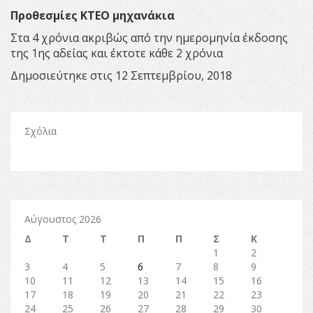
Προθεσμίες ΚΤΕΟ μηχανάκια
Στα 4 χρόνια ακριβώς από την ημερομηνία έκδοσης
της 1ης αδείας και έκτοτε κάθε 2 χρόνια
Δημοσιεύτηκε στις 12 Σεπτεμβρίου, 2018
Σχόλια
Αύγουστος 2026
Δ
Τ
Τ
Π
Π
Σ
Κ
1
2
3
4
5
6
7
8
9
10
11
12
13
14
15
16
17
18
19
20
21
22
23
24
25
26
27
28
29
30