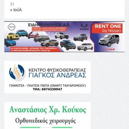
31
« Ιούλ