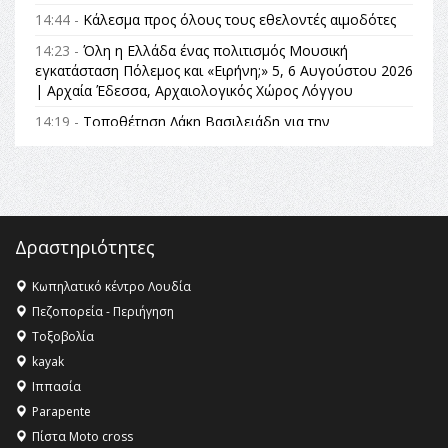
14:44 -
Κάλεσμα προς όλους τους εθελοντές αιμοδότες
14:23 -
Όλη η Ελλάδα ένας πολιτισμός Μουσική
εγκατάσταση Πόλεμος και «Ειρήνη;» 5, 6 Αυγούστου 2026
| Αρχαία Έδεσσα, Αρχαιολογικός Χώρος Λόγγου
14:19 -
Τοποθέτηση Λάκη Βασιλειάδη για την
Αναθεώρηση του Συντάγματος: «Σε τέτοιες κορυφαίες
θεσμικές διαδικασίες υπάρχει μόνο η ευθύνη απέναντι
στις επόμενες γενιές»
16:35 -
Το πρόγραμμα του ΠΑΟΚ στον δεύτερο γύρο του
Champions League!
Δραστηριότητες
16:27 -
Όλυμπος: Εντάχθηκε στον Κατάλογο Παγκόσμιας
Κληρονομιάς της UNESCO – Ομόφωνη η απόφαση Ο
Κωπηλατικό κέντρο Λουδία
Όλυμπος αναγνωρίστηκε ως φυσικό και πολιτιστικό
Πεζοπορεία - Περιήγηση
αγαθό εξέχουσας οικουμενικής αξίας για την
Τοξοβολία
ανθρωπότητα
kayak
16:18 -
ΕΝΟΡΙΑΚΕΣ ΚΑΛΟΚΑΙΡΙΝΕΣ ΔΡΑΣΕΙΣ ΓΙΑ ΠΑΙΔΙΑ
Ιππασία
ΣΤΗΝ ΕΔΕΣΣΑ
Parapente
Πίστα Moto cross