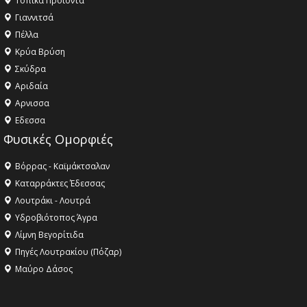
Τοπικά Προϊόντα
Γιαννιτσά
Πέλλα
Κρύα Βρύση
Σκύδρα
Αριδαία
Aρνισσα
Eδεσσα
Φυσικές Ομορφιές
Βόρρας - Καϊμάκτσαλαν
Καταρράκτες Έδεσσας
Λουτράκι - Λουτρά
Υδροβιότοπος Άγρα
Λίμνη Βεγορίτιδα
Πηγές Λουτρακίου (Πόζαρ)
Μαύρο Δάσος