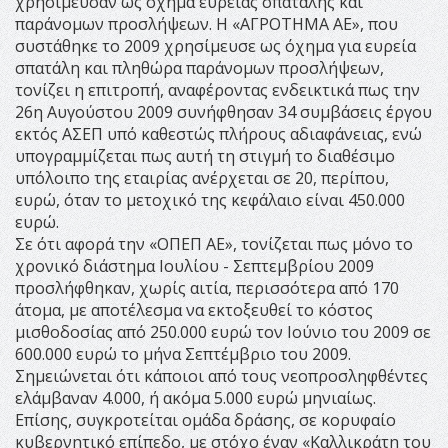
χρησίμευσαν ως όχημα ευρείας σπατάλης και
παράνομων προσλήψεων. Η «ΑΓΡΟΤΗΜΑ ΑΕ», που
συστάθηκε το 2009 χρησίμευσε ως όχημα για ευρεία
σπατάλη και πληθώρα παράνομων προσλήψεων,
τονίζει η επιτροπή, αναφέροντας ενδεικτικά πως την
26η Αυγούστου 2009 συνήφθησαν 34 συμβάσεις έργου
εκτός ΑΣΕΠ υπό καθεστώς πλήρους αδιαφάνειας, ενώ
υπογραμμίζεται πως αυτή τη στιγμή το διαθέσιμο
υπόλοιπο της εταιρίας ανέρχεται σε 20, περίπου,
ευρώ, όταν το μετοχικό της κεφάλαιο είναι 450.000
ευρώ.
Σε ότι αφορά την «ΟΠΕΠ ΑΕ», τονίζεται πως μόνο το
χρονικό διάστημα Ιουλίου - Σεπτεμβρίου 2009
προσλήφθηκαν, χωρίς αιτία, περισσότερα από 170
άτομα, με αποτέλεσμα να εκτοξευθεί το κόστος
μισθοδοσίας από 250.000 ευρώ τον Ιούνιο του 2009 σε
600.000 ευρώ το μήνα Σεπτέμβριο του 2009.
Σημειώνεται ότι κάποιοι από τους νεοπροσληφθέντες
ελάμβαναν 4.000, ή ακόμα 5.000 ευρώ μηνιαίως.
Επίσης, συγκροτείται ομάδα δράσης, σε κορυφαίο
κυβερνητικό επίπεδο, με στόχο έναν «Καλλικράτη του