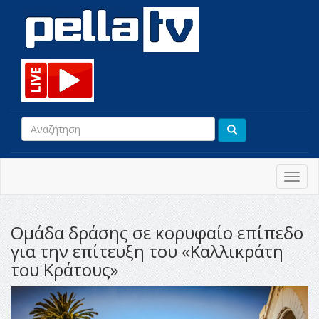
Toggl
navig
Ομάδα δράσης σε κορυφαίο επίπεδο
για την επίτευξη του «Καλλικράτη
του Κράτους»