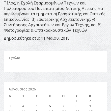
Τέλος, η Σχολή Εφαρμοσμένων Τεχνών και
Πολιτισμού του Πανεπιστημίου Δυτικής Αττικής, θα
περιλαμβάνει τα τμήματα: α) Γραφιστικής και Οπτικής
Επικοινωνίας, β) Εσωτερικής Αρχιτεκτονικής, γ)
Συντήρησης Αρχαιοτήτων και Έργων Τέχνης, και δ)
Φωτογραφίας & Οπτικοακουστικών Τεχνών
Δημοσιεύτηκε στις 11 Μαΐου, 2018
Σχόλια
Αύγουστος 2026
Δ
Τ
Τ
Π
Π
Σ
Κ
1
2
3
4
5
6
7
8
9
10
11
12
13
14
15
16