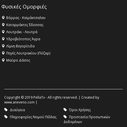
Φυσικές Ομορφιές
Βόρρας - Καϊμάκτσαλαν
Καταρράκτες Έδεσσας
Λουτράκι - Λουτρά
Υδροβιότοπος Άγρα
Λίμνη Βεγορίτιδα
Πηγές Λουτρακίου (Πόζαρ)
Μαύρο Δάσος
Copyright © 2019 PellaTv - All rights reserved. | Created by
www.aneveno.com
|
Διαύγεια
Όροι Χρήσης
Πληροφορίες Νομού Πέλλας
Προστασία Προσωπικών
Δεδομένων