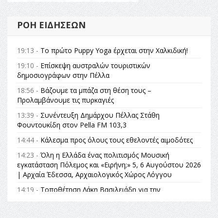
ΡΟΉ ΕΙΔΉΣΕΩΝ
19:13 -
Το πρώτο Puppy Yoga έρχεται στην Χαλκιδική!
19:10 -
Επίσκεψη αυστραλών τουριστικών
δημοσιογράφων στην Πέλλα
18:56 -
Βάζουμε τα μπάζα στη θέση τους –
Προλαμβάνουμε τις πυρκαγιές
13:39 -
Συνέντευξη Δημάρχου Πέλλας Στάθη
Φουντουκίδη στον Pella FM 103,3
14:44 -
Κάλεσμα προς όλους τους εθελοντές αιμοδότες
14:23 -
Όλη η Ελλάδα ένας πολιτισμός Μουσική
εγκατάσταση Πόλεμος και «Ειρήνη;» 5, 6 Αυγούστου 2026
| Αρχαία Έδεσσα, Αρχαιολογικός Χώρος Λόγγου
14:19 -
Τοποθέτηση Λάκη Βασιλειάδη για την
Αναθεώρηση του Συντάγματος: «Σε τέτοιες κορυφαίες
θεσμικές διαδικασίες υπάρχει μόνο η ευθύνη απέναντι