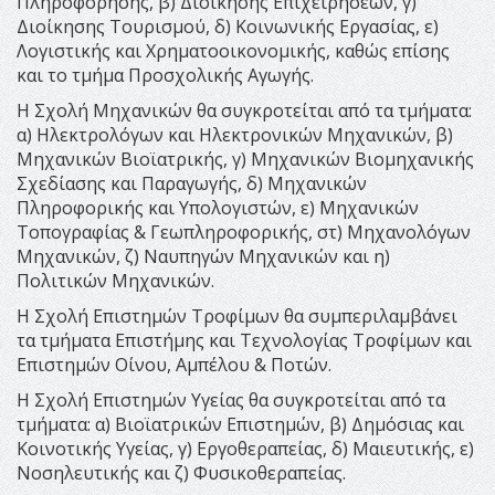
Πληροφόρησης, β) Διοίκησης Επιχειρήσεων, γ)
Διοίκησης Τουρισμού, δ) Κοινωνικής Εργασίας, ε)
Λογιστικής και Χρηματοοικονομικής, καθώς επίσης
και το τμήμα Προσχολικής Αγωγής.
Η Σχολή Μηχανικών θα συγκροτείται από τα τμήματα:
α) Ηλεκτρολόγων και Ηλεκτρονικών Μηχανικών, β)
Μηχανικών Βιοϊατρικής, γ) Μηχανικών Βιομηχανικής
Σχεδίασης και Παραγωγής, δ) Μηχανικών
Πληροφορικής και Υπολογιστών, ε) Μηχανικών
Τοπογραφίας & Γεωπληροφορικής, στ) Μηχανολόγων
Μηχανικών, ζ) Ναυπηγών Μηχανικών και η)
Πολιτικών Μηχανικών.
Η Σχολή Επιστημών Τροφίμων θα συμπεριλαμβάνει
τα τμήματα Επιστήμης και Τεχνολογίας Τροφίμων και
Επιστημών Οίνου, Αμπέλου & Ποτών.
Η Σχολή Επιστημών Υγείας θα συγκροτείται από τα
τμήματα: α) Βιοϊατρικών Επιστημών, β) Δημόσιας και
Κοινοτικής Υγείας, γ) Εργοθεραπείας, δ) Μαιευτικής, ε)
Νοσηλευτικής και ζ) Φυσικοθεραπείας.