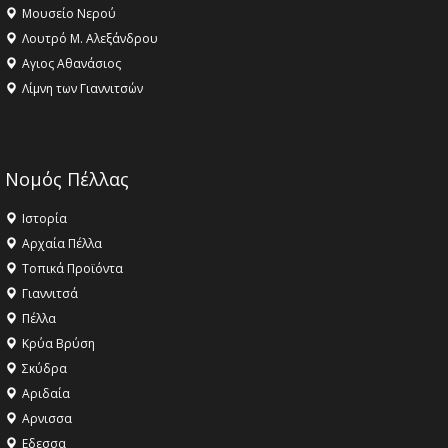
Μουσείο Νερού
Λουτρό Μ. Αλεξάνδρου
Αγιος Αθανάσιος
Λίμνη των Γιαννιτσών
Νομός Πέλλας
Ιστορία
Αρχαία Πέλλα
Τοπικά Προϊόντα
Γιαννιτσά
Πέλλα
Κρύα Βρύση
Σκύδρα
Αριδαία
Aρνισσα
Eδεσσα