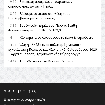
19:10 -
Επίσκεψη αυστραλών τουριστικών
δημοσιογράφων στην Πέλλα
18:56 -
Βάζουμε τα μπάζα στη θέση τους –
Προλαμβάνουμε τις πυρκαγιές
13:39 -
Συνέντευξη Δημάρχου Πέλλας Στάθη
Φουντουκίδη στον Pella FM 103,3
14:44 -
Κάλεσμα προς όλους τους εθελοντές αιμοδότες
14:23 -
Όλη η Ελλάδα ένας πολιτισμός Μουσική
εγκατάσταση Πόλεμος και «Ειρήνη;» 5, 6 Αυγούστου 2026
| Αρχαία Έδεσσα, Αρχαιολογικός Χώρος Λόγγου
14:19 -
Τοποθέτηση Λάκη Βασιλειάδη για την
Αναθεώρηση του Συντάγματος: «Σε τέτοιες κορυφαίες
θεσμικές διαδικασίες υπάρχει μόνο η ευθύνη απέναντι
στις επόμενες γενιές»
16:35 -
Το πρόγραμμα του ΠΑΟΚ στον δεύτερο γύρο του
Champions League!
Δραστηριότητες
16:27 -
Όλυμπος: Εντάχθηκε στον Κατάλογο Παγκόσμιας
Κληρονομιάς της UNESCO – Ομόφωνη η απόφαση Ο
Κωπηλατικό κέντρο Λουδία
Όλυμπος αναγνωρίστηκε ως φυσικό και πολιτιστικό