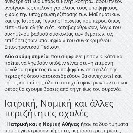
ανέφερε ότι «θα υπάρξει κινητικότητα», αφού πλέον
ανοίγουν ως επιλογή για όλους τους υποψηφίους,
χωρίς την υποχρέωση εξέτασης των Μαθηματικών
και της Ιστορίας Γενικής Παιδείας που πέρσι, όπως
είπε «είναι αλήθεια ότι καταβαράθρωσαν, λόγω του
αυξημένου βαθμού δυσκολίας των θεμάτων, τις
επιδόσεις των υποψηφίων του συγκεκριμένου
Επιστημονικού Πεδίου».
Δύο ακόμη σημεία
, που σύμφωνα με τον κ. Κάτσικα
πρέπει να ληφθούν υπόψιν είναι ότι «η επιμονή
μεγάλου τμήματος των υποψηφίων σε σχολές της
περιοχής όπου κατοικοεδρεύουν θα συνεχιστεί και
φέτος και επίσης, όλα τα στοιχεία φανερώνουν ότι και
φέτος θα έχουμε βάσεις από τη γη έως τον ουρανό».
Ιατρική, Νομική και άλλες
περιζήτητες σχολές
Η
Ιατρική και η Νομική Αθήνας
ήταν τα δυο τμήματα
που συγκέντρωσαν πέρσι τις περισσότερες πρώτες