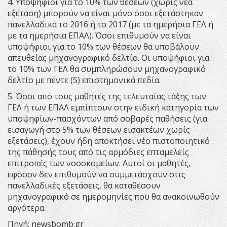
4. Υποψήφιοι για το 10% των θέσεων (χωρίς νέα
εξέταση) μπορούν να είναι μόνο όσοι εξετάστηκαν
πανελλαδικά το 2016 ή το 2017 (με τα ημερήσια ΓΕΛ ή
με τα ημερήσια ΕΠΑΛ). Όσοι επιθυμούν να είναι
υποψήφιοι για το 10% των θέσεων θα υποβάλουν
απευθείας μηχανογραφικό δελτίο. Οι υποψήφιοι για
το 10% των ΓΕΛ θα συμπληρώσουν μηχανογραφικό
δελτίο με πέντε (5) επιστημονικά πεδία.
5. Όσοι από τους μαθητές της τελευταίας τάξης των
ΓΕΛ ή των ΕΠΑΛ εμπίπτουν στην ειδική κατηγορία των
υποψηφίων-πασχόντων από σοβαρές παθήσεις (για
εισαγωγή στο 5% των θέσεων εισακτέων χωρίς
εξετάσεις), έχουν ήδη αποκτήσει νέο πιστοποιητικό
της πάθησής τους από τις αρμόδιες επταμελείς
επιτροπές των νοσοκομείων. Αυτοί οι μαθητές,
εφόσον δεν επιθυμούν να συμμετάσχουν στις
πανελλαδικές εξετάσεις, θα καταθέσουν
μηχανογραφικό σε ημερομηνίες που θα ανακοινωθούν
αργότερα.
Πηγή: newsbomb.gr