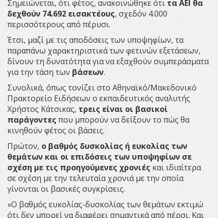
Σημειώνεται, ότι φέτος, ανακοινώθηκε ότι
τα ΑΕΙ θα
δεχθούν 74.692 εισακτέους
, σχεδόν 4.000
περισσότερους από πέρυσι.
Έτσι, μαζί με τις αποδόσεις των υποψηφίων, τα
παραπάνω χαρακτηριστικά των φετινών εξετάσεων,
δίνουν τη δυνατότητα για να εξαχθούν συμπεράσματα
για την τάση των
βάσεων
.
Συνολικά, όπως τονίζει στο Αθηναϊκό/Μακεδονικό
Πρακτορείο Ειδήσεων ο εκπαιδευτικός αναλυτής
Χρήστος Κάτσικας,
τρεις είναι οι βασικοί
παράγοντες
που μπορούν να δείξουν το πώς θα
κινηθούν φέτος οι βάσεις.
Πρώτον,
ο βαθμός δυσκολίας ή ευκολίας των
θεμάτων και οι επιδόσεις των υποψηφίων σε
σχέση με τις προηγούμενες χρονιές
και ιδιαίτερα
σε σχέση με την τελευταία χρονιά με την οποία
γίνονται οι βασικές συγκρίσεις.
«Ο βαθμός ευκολίας-δυσκολίας των θεμάτων εκτιμώ
ότι δεν μπορεί να διαφέρει σημαντικά από πέρσι. Και