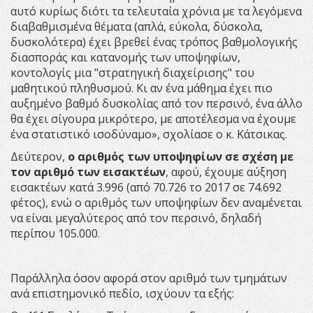
αυτό κυρίως διότι τα τελευταία χρόνια με τα λεγόμενα
διαβαθμισμένα θέματα (απλά, εύκολα, δύσκολα,
δυσκολότερα) έχει βρεθεί ένας τρόπος βαθμολογικής
διασποράς και κατανομής των υποψηφίων,
κοντολογίς μια "στρατηγική διαχείρισης" του
μαθητικού πληθυσμού. Κι αν ένα μάθημα έχει πιο
αυξημένο βαθμό δυσκολίας από τον περσινό, ένα άλλο
θα έχει σίγουρα μικρότερο, με αποτέλεσμα να έχουμε
ένα στατιστικό ισοδύναμο», σχολίασε ο κ. Κάτσικας.
Δεύτερον,
ο αριθμός των υποψηφίων σε σχέση με
τον αριθμό των εισακτέων
, αφού, έχουμε αύξηση
εισακτέων κατά 3.996 (από 70.726 το 2017 σε 74.692
φέτος), ενώ ο αριθμός των υποψηφίων δεν αναμένεται
να είναι μεγαλύτερος από τον περσινό, δηλαδή
περίπου 105.000.
Παράλληλα όσον αφορά στον αριθμό των τμημάτων
ανά επιστημονικό πεδίο, ισχύουν τα εξής: