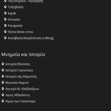
Πεζοπορεία - Περιήγηση
αγαθό εξέχουσας οικουμενικής αξίας για την
Τοξοβολία
ανθρωπότητα
kayak
16:18 -
ΕΝΟΡΙΑΚΕΣ ΚΑΛΟΚΑΙΡΙΝΕΣ ΔΡΑΣΕΙΣ ΓΙΑ ΠΑΙΔΙΑ
Ιππασία
ΣΤΗΝ ΕΔΕΣΣΑ
Parapente
Πίστα Moto cross
Κατάβαση Μογλενίτσας (rafting)
Μνημεία και Ιστορία
Ιστορία Έδεσσας
Ιστορία Γιαννιτσών
Ιστορία της Αλμωπίας
Μουσείο Νερού
Λουτρό Μ. Αλεξάνδρου
Αγιος Αθανάσιος
Λίμνη των Γιαννιτσών