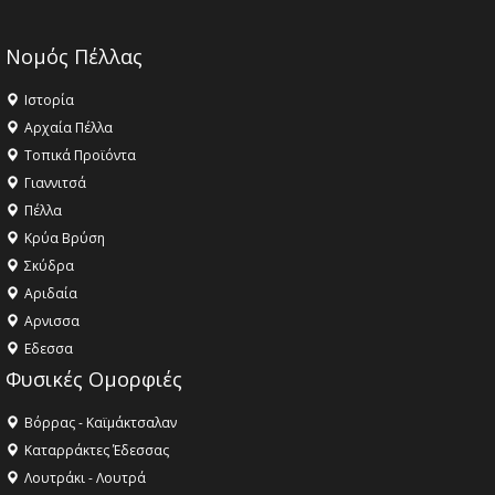
Νομός Πέλλας
Ιστορία
Αρχαία Πέλλα
Τοπικά Προϊόντα
Γιαννιτσά
Πέλλα
Κρύα Βρύση
Σκύδρα
Αριδαία
Aρνισσα
Eδεσσα
Φυσικές Ομορφιές
Βόρρας - Καϊμάκτσαλαν
Καταρράκτες Έδεσσας
Λουτράκι - Λουτρά