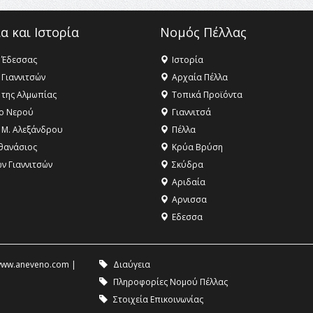
α και Ιστορία
Νομός Πέλλας
 Έδεσσας
Ιστορία
 Γιαννιτσών
Αρχαία Πέλλα
 της Αλμωπίας
Τοπικά Προϊόντα
ο Νερού
Γιαννιτσά
 Μ. Αλεξάνδρου
Πέλλα
θανάσιος
Κρύα Βρύση
ων Γιαννιτσών
Σκύδρα
Αριδαία
Aρνισσα
Eδεσσα
ww.aneveno.com
|
Διαύγεια
Πληροφορίες Νομού Πέλλας
Στοιχεία Επικοινωνίας