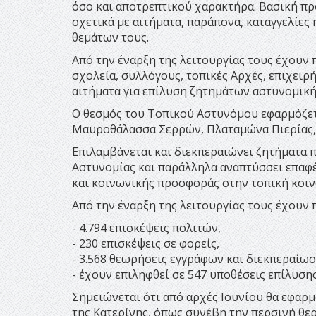
όσο και αποτρεπτικού χαρακτήρα. Βασική πρ
σχετικά με αιτήματα, παράπονα, καταγγελίες
θεμάτων τους.
Από την έναρξη της λειτουργίας τους έχουν 
σχολεία, συλλόγους, τοπικές Αρχές, επιχειρ
αιτήματα για επίλυση ζητημάτων αστυνομική
Ο θεσμός του Τοπικού Αστυνόμου εφαρμόζετα
Μαυροθάλασσα Σερρών, Πλαταμώνα Πιερίας, 
Επιλαμβάνεται και διεκπεραιώνει ζητήματα 
Αστυνομίας και παράλληλα αναπτύσσει επαφές
και κοινωνικής προσφοράς στην τοπική κοιν
Από την έναρξη της λειτουργίας τους έχουν 
- 4.794 επισκέψεις πολιτών,
- 230 επισκέψεις σε φορείς,
- 3.568 θεωρήσεις εγγράφων και διεκπεραίωσ
- έχουν επιληφθεί σε 547 υποθέσεις επίλυσ
Σημειώνεται ότι από αρχές Ιουνίου θα εφαρ
της Κατερίνης, όπως συνέβη την περσινή θερ