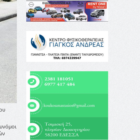
που
τυνόμοι
ών