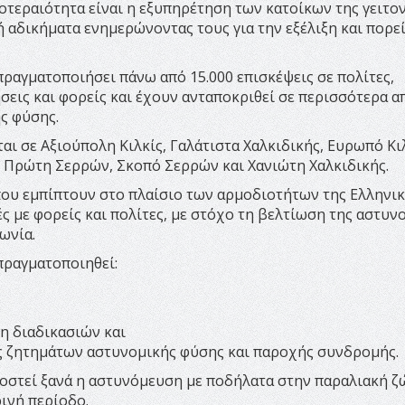
οτεραιότητα είναι η εξυπηρέτηση των κατοίκων της γειτο
 ή αδικήματα ενημερώνοντας τους για την εξέλιξη και πορε
πραγματοποιήσει πάνω από 15.000 επισκέψεις σε πολίτες,
ήσεις και φορείς και έχουν ανταποκριθεί σε περισσότερα α
ς φύσης.
ι σε Αξιούπολη Κιλκίς, Γαλάτιστα Χαλκιδικής, Ευρωπό Κιλ
Πρώτη Σερρών, Σκοπό Σερρών και Χανιώτη Χαλκιδικής.
που εμπίπτουν στο πλαίσιο των αρμοδιοτήτων της Ελληνι
 με φορείς και πολίτες, με στόχο τη βελτίωση της αστυν
ωνία.
πραγματοποιηθεί:
η διαδικασιών και
ης ζητημάτων αστυνομικής φύσης και παροχής συνδρομής.
μοστεί ξανά η αστυνόμευση με ποδήλατα στην παραλιακή ζ
ινή περίοδο.