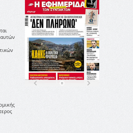
ται
 αυτών
ατικών
νομικής
τερος