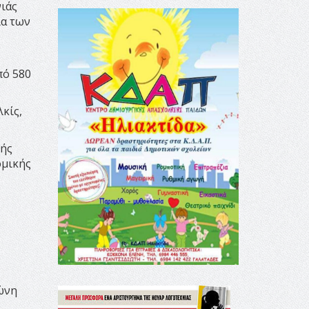
νιάς
ία των
πό 580
κίς,
κής
ομικής
ώνη