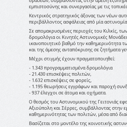
δράσεων, συμβάλλοντας στην άμεση εξυπηρέ
εμπιστοσύνης και συνεργασίας με τις τοπικές
Κεντρικός στρατηγικός άξονας των νέων αυ
περιβάλλοντος ασφάλειας από μία αστυνομία
Σε απομακρυσμένες περιοχές του Κιλκίς, τω
δρομολόγια οι Κινητές Αστυνομικές Μονάδες
ικανοποιητικό βαθμό την καθημερινότητα τ
και της άμεσης ανταπόκρισης σε ζητήματα γ
Μέχρι στιγμής έχουν πραγματοποιηθεί:
- 1.343 προγραμματισμένα δρομολόγια
- 21.430 επισκέψεις πολιτών,
- 1.632 επισκέψεις σε φορείς,
- 1.195 θεωρήσεις εγγράφων και παροχή συν
- 937 έλεγχοι σε άτομα και οχήματα.
Ο θεσμός του Αστυνομικού της Γειτονιάς εφα
Αξιούπολη και Σέρρες, συμβάλλοντας στην ε
καθημερινότητας των πολιτών, μέσα από δια
Βασίζεται στο μοντέλο της κοινοτικής αστυ