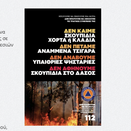
ένα
ς σε
ρεσιών
ού,