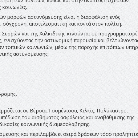
τηση των πολιτών, καθώς και στην ανάπτυξη σχέσεων
 κοινωνίες.
τών μορφών αστυνόμευσης είναι η διασφάλιση ενός
, σύγχρονη, αποτελεσματική και κοντά στον πολίτη.
ν Σερρών και της Χαλκιδικής κινούνται σε προγραμματισμ
, ενισχύοντας την αστυνομική παρουσία και βελτιώνοντα
ων τοπικών κοινωνιών, μέσω της παροχής επιτόπιων υπη
ενικής αστυνόμευσης.
δρομής,
ρμόζεται σε Βέροια, Γουμένισσα, Κιλκίς, Πολύκαστρο,
μπέδωση του αισθήματος ασφάλειας και αναβάθμισης της
δικασίες κοινωνικής διαμεσολάβησης.
νόμευσης και περιλαμβάνει σειρά δράσεων τόσο προληπτικ