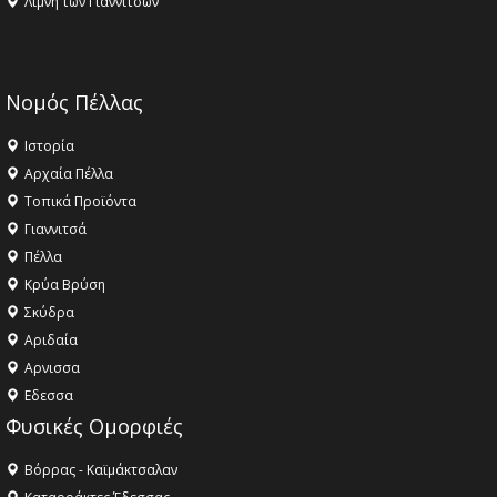
Λίμνη των Γιαννιτσών
Νομός Πέλλας
Ιστορία
Αρχαία Πέλλα
Τοπικά Προϊόντα
Γιαννιτσά
Πέλλα
Κρύα Βρύση
Σκύδρα
Αριδαία
Aρνισσα
Eδεσσα
Φυσικές Ομορφιές
Βόρρας - Καϊμάκτσαλαν