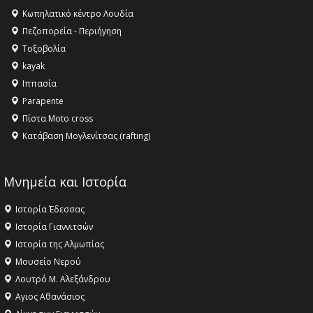
Κληρονομιάς της UNESCO – Ομόφωνη η απόφαση Ο
Κωπηλατικό κέντρο Λουδία
Όλυμπος αναγνωρίστηκε ως φυσικό και πολιτιστικό
Πεζοπορεία - Περιήγηση
αγαθό εξέχουσας οικουμενικής αξίας για την
Τοξοβολία
ανθρωπότητα
kayak
16:18 -
ΕΝΟΡΙΑΚΕΣ ΚΑΛΟΚΑΙΡΙΝΕΣ ΔΡΑΣΕΙΣ ΓΙΑ ΠΑΙΔΙΑ
Ιππασία
ΣΤΗΝ ΕΔΕΣΣΑ
Parapente
Πίστα Moto cross
Κατάβαση Μογλενίτσας (rafting)
Μνημεία και Ιστορία
Ιστορία Έδεσσας
Ιστορία Γιαννιτσών
Ιστορία της Αλμωπίας
Μουσείο Νερού
Λουτρό Μ. Αλεξάνδρου
Αγιος Αθανάσιος