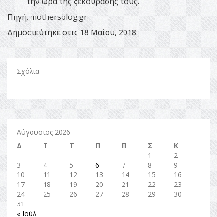
την ώρα της ξεκούρασης τους.
Πηγή: mothersblog.gr
Δημοσιεύτηκε στις 18 Μαΐου, 2018
Σχόλια
Αύγουστος 2026
Δ
Τ
Τ
Π
Π
Σ
Κ
1
2
3
4
5
6
7
8
9
10
11
12
13
14
15
16
17
18
19
20
21
22
23
24
25
26
27
28
29
30
31
« Ιούλ