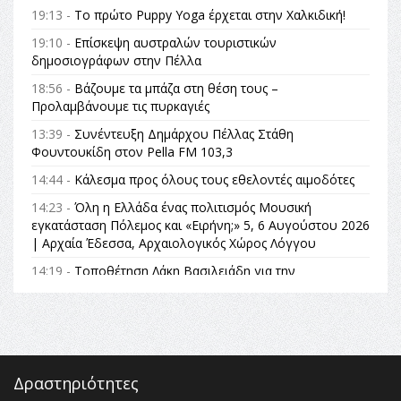
19:13 -
Το πρώτο Puppy Yoga έρχεται στην Χαλκιδική!
19:10 -
Επίσκεψη αυστραλών τουριστικών
δημοσιογράφων στην Πέλλα
18:56 -
Βάζουμε τα μπάζα στη θέση τους –
Προλαμβάνουμε τις πυρκαγιές
13:39 -
Συνέντευξη Δημάρχου Πέλλας Στάθη
Φουντουκίδη στον Pella FM 103,3
14:44 -
Κάλεσμα προς όλους τους εθελοντές αιμοδότες
14:23 -
Όλη η Ελλάδα ένας πολιτισμός Μουσική
εγκατάσταση Πόλεμος και «Ειρήνη;» 5, 6 Αυγούστου 2026
| Αρχαία Έδεσσα, Αρχαιολογικός Χώρος Λόγγου
14:19 -
Τοποθέτηση Λάκη Βασιλειάδη για την
Αναθεώρηση του Συντάγματος: «Σε τέτοιες κορυφαίες
θεσμικές διαδικασίες υπάρχει μόνο η ευθύνη απέναντι
στις επόμενες γενιές»
16:35 -
Το πρόγραμμα του ΠΑΟΚ στον δεύτερο γύρο του
Champions League!
Δραστηριότητες
16:27 -
Όλυμπος: Εντάχθηκε στον Κατάλογο Παγκόσμιας