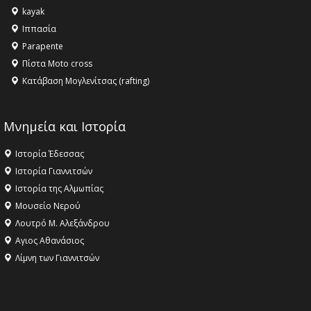
kayak
το Μουσείο της Πέλλας, Λουτρά Πόζαρ και Χιονοδρομικό
Ιππασία
18:09 -
Αυτό το καλοκαίρι δίνουμε ραντεβού στο πιο
Parapente
όμορφο θερινό σινεμά της Ελλάδας!
Πίστα Moto cross
Κατάβαση Μογλενίτσας (rafting)
Μνημεία και Ιστορία
Ιστορία Έδεσσας
Ιστορία Γιαννιτσών
Ιστορία της Αλμωπίας
Μουσείο Νερού
Λουτρό Μ. Αλεξάνδρου
Αγιος Αθανάσιος
Λίμνη των Γιαννιτσών