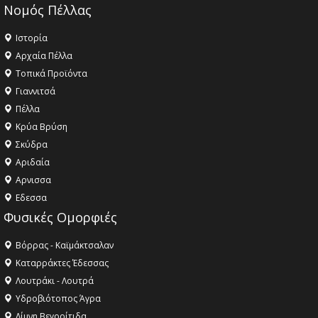
Νομός Πέλλας
Ιστορία
Αρχαία Πέλλα
Τοπικά Προϊόντα
Γιαννιτσά
Πέλλα
Κρύα Βρύση
Σκύδρα
Αριδαία
Aρνισσα
Eδεσσα
Φυσικές Ομορφιές
Βόρρας - Καϊμάκτσαλαν
Καταρράκτες Έδεσσας
Λουτράκι - Λουτρά
Υδροβιότοπος Άγρα
Λίμνη Βεγορίτιδα