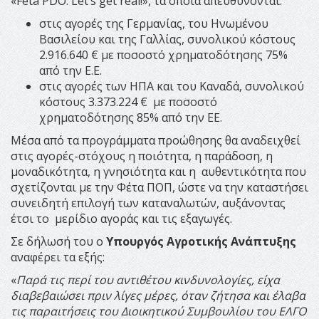
«Feta PDO. Let’s get real!», τα οποία απευθύνονται:
στις αγορές της Γερμανίας, του Ηνωμένου
Βασιλείου και της Γαλλίας, συνολικού κόστους
2.916.640 € με ποσοστό χρηματοδότησης 75%
από την Ε.Ε.
στις αγορές των ΗΠΑ και του Καναδά, συνολικού
κόστους 3.373.224 € με ποσοστό
χρηματοδότησης 85% από την ΕΕ.
Μέσα από τα προγράμματα προώθησης θα αναδειχθεί
στις αγορές-στόχους η ποιότητα, η παράδοση, η
μοναδικότητα, η γνησιότητα και η αυθεντικότητα που
σχετίζονται με την Φέτα ΠΟΠ, ώστε να την καταστήσει
συνειδητή επιλογή των καταναλωτών, αυξάνοντας
έτσι το μερίδιο αγοράς και τις εξαγωγές.
Σε δήλωσή του ο
Υπουργός Αγροτικής Ανάπτυξης
αναφέρει τα εξής:
«
Παρά τις περί του αντιθέτου κινδυνολογίες, είχα
διαβεβαιώσει πριν λίγες μέρες, όταν ζήτησα και έλαβα
τις παραιτήσεις του Διοικητικού Συμβουλίου του ΕΛΓΟ