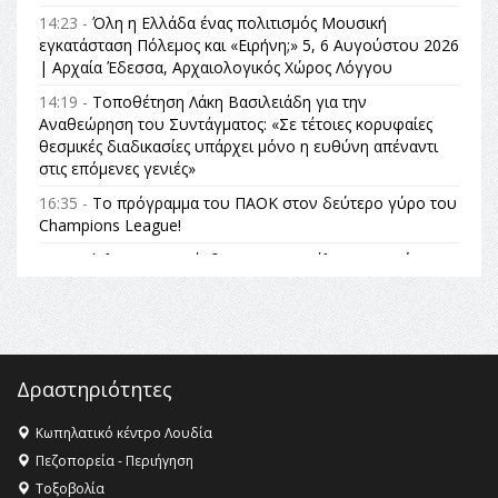
14:23 -
Όλη η Ελλάδα ένας πολιτισμός Μουσική
εγκατάσταση Πόλεμος και «Ειρήνη;» 5, 6 Αυγούστου 2026
| Αρχαία Έδεσσα, Αρχαιολογικός Χώρος Λόγγου
14:19 -
Τοποθέτηση Λάκη Βασιλειάδη για την
Αναθεώρηση του Συντάγματος: «Σε τέτοιες κορυφαίες
θεσμικές διαδικασίες υπάρχει μόνο η ευθύνη απέναντι
στις επόμενες γενιές»
16:35 -
Το πρόγραμμα του ΠΑΟΚ στον δεύτερο γύρο του
Champions League!
16:27 -
Όλυμπος: Εντάχθηκε στον Κατάλογο Παγκόσμιας
Κληρονομιάς της UNESCO – Ομόφωνη η απόφαση Ο
Όλυμπος αναγνωρίστηκε ως φυσικό και πολιτιστικό
αγαθό εξέχουσας οικουμενικής αξίας για την
ανθρωπότητα
16:18 -
ΕΝΟΡΙΑΚΕΣ ΚΑΛΟΚΑΙΡΙΝΕΣ ΔΡΑΣΕΙΣ ΓΙΑ ΠΑΙΔΙΑ
Δραστηριότητες
ΣΤΗΝ ΕΔΕΣΣΑ
Κωπηλατικό κέντρο Λουδία
16:15 -
Εργασίες συντήρησης οδοφωτισμού στην Ενωτική
Πεζοπορεία - Περιήγηση
Οδό Σίνδου από την Περιφέρεια Κεντρικής Μακεδονίας
Τοξοβολία
11:36 -
Λάκης Βασιλειάδης, Συνέντευξη PellaFm 103,3 για