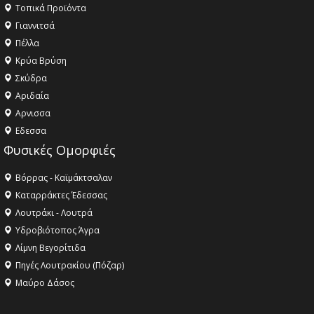
Τοπικά Προϊόντα
Γιαννιτσά
Πέλλα
Κρύα Βρύση
Σκύδρα
Αριδαία
Aρνισσα
Eδεσσα
Φυσικές Ομορφιές
Βόρρας - Καϊμάκτσαλαν
Καταρράκτες Έδεσσας
Λουτράκι - Λουτρά
Υδροβιότοπος Άγρα
Λίμνη Βεγορίτιδα
Πηγές Λουτρακίου (Πόζαρ)
Μαύρο Δάσος