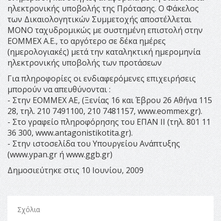
ηλεκτρονικής υποβολής της Πρότασης. Ο Φάκελος
των Δικαιολογητικών Συμμετοχής αποστέλλεται
ΜΟΝΟ ταχυδρομικώς με συστημένη επιστολή στην
ΕΟΜΜΕΧ Α.Ε., το αργότερο σε δέκα ημέρες
(ημερολογιακές) μετά την καταληκτική ημερομηνία
ηλεκτρονικής υποβολής των προτάσεων
Για πληροφορίες οι ενδιαφερόμενες επιχειρήσεις
μπορούν να απευθύνονται :
- Στην EOMMEX AE, (Ξενίας 16 και Έβρου 26 Αθήνα 115
28, τηλ. 210 7491100, 210 7481157, www.eommex.gr).
- Στο γραφείο πληροφόρησης του ΕΠΑΝ ΙΙ (τηλ. 801 11
36 300, www.antagonistikotita.gr).
- Στην ιστοσελίδα του Υπουργείου Ανάπτυξης
(www.ypan.gr ή www.ggb.gr)
Δημοσιεύτηκε στις 10 Ιουνίου, 2009
Σχόλια