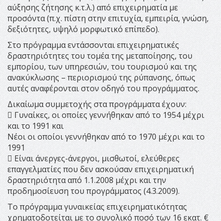
αύξησης ζήτησης κ.τ.λ.) από επιχειρηματία με
προσόντα (π.χ. πίστη στην επιτυχία, εμπειρία, γνώση,
δεξιότητες, υψηλό μορφωτικό επίπεδο).
Στο πρόγραμμα εντάσσονται επιχειρηματικές
δραστηριότητες του τομέα της μεταποίησης, του
εμπορίου, των υπηρεσιών, του τουρισμού και της
ανακύκλωσης – περιορισμού της ρύπανσης, όπως
αυτές αναφέρονται στον οδηγό του προγράμματος.
Δικαίωμα συμμετοχής στα προγράμματα έχουν:
 Γυναίκες, οι οποίες γεννήθηκαν από το 1954 μέχρι
και το 1991 και
Νέοι οι οποίοι γεννήθηκαν από το 1970 μέχρι και το
1991
 Είναι άνεργες-άνεργοι, μισθωτοί, ελεύθερες
επαγγελματίες που δεν ασκούσαν επιχειρηματική
δραστηριότητα από 1.1.2008 μέχρι και την
προδημοσίευση του προγράμματος (4.3.2009).
Το πρόγραμμα γυναικείας επιχειρηματικότητας
χρηματοδοτείται με το συνολικό ποσό των 16 εκατ. €