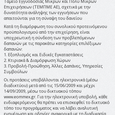
Ταμείο Εγγυοδοσίας Μικρών και Πολύ Μικρών
Επιχειρήσεων (ΤΕΜΠΜΕ ΑΕ), σχετικά με την
δυνατότητα ανάληψης των εγγυήσεων που
απαιτούνται για τη σύναψη του δανείου
Κατά τη διαμόρφωση του συνολικού προτεινόμενου
προϋπολογισμού από την επιχείρηση, είναι
υποχρεωτική η σύνδεση των προβλεπόμενων
δαπανών με τις παρακάτω κατηγορίες επιλέξιμων
δαπανών:
1. Εξοπλισμός και Ειδικές Εγκαταστάσεις
2. Κτιριακά & Διαμόρφωση Χώρων
3. Προβολή-Προώθηση, Άλλες Δαπάνες, Υπηρεσίες
Συμβούλων
Οι προτάσεις υποβάλλονται ηλεκτρονικά (μέσω
διαδικτύου) μετά από τις 15/06/2009 και μέχρι
14/09/2009, μέσω του δικτυακού τόπου
www.eommex.gr. Για την ηλεκτρονική υποβολή, κάθε
ενδιαφερόμενος θα πρέπει να επισκεφθεί το δικτυακό
τόπο του προγράμματος και να λάβει αναλυτική
ενημέρωση και οδηγίες αναφορικά με τη διαδικασία