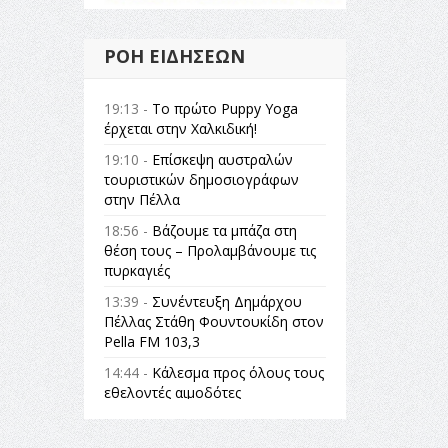
ΡΟΉ ΕΙΔΉΣΕΩΝ
19:13 -
Το πρώτο Puppy Yoga
έρχεται στην Χαλκιδική!
19:10 -
Επίσκεψη αυστραλών
τουριστικών δημοσιογράφων
στην Πέλλα
18:56 -
Βάζουμε τα μπάζα στη
θέση τους – Προλαμβάνουμε τις
πυρκαγιές
13:39 -
Συνέντευξη Δημάρχου
Πέλλας Στάθη Φουντουκίδη στον
Pella FM 103,3
14:44 -
Κάλεσμα προς όλους τους
εθελοντές αιμοδότες
14:23 -
Όλη η Ελλάδα ένας
πολιτισμός Μουσική