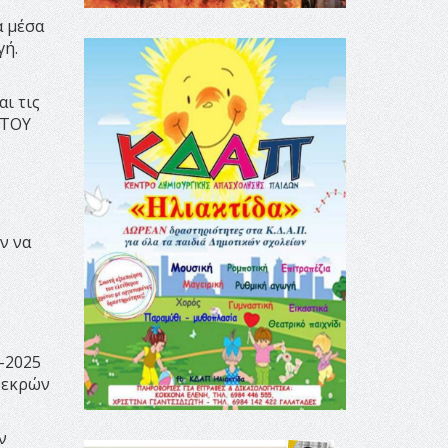
ά μέσα
γή.
ι τις
 ΤΟΥ
ν να
-2025
νεκρών
ν