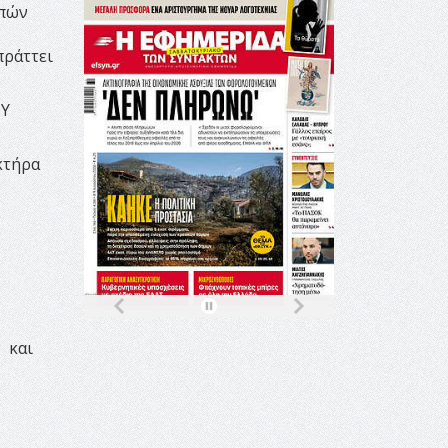
μπών
πράττει
ΟΥ
κτήρα
 και