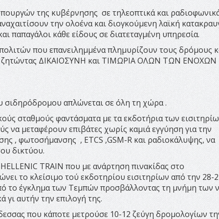
υπουργών της κυβέρνησης σε τηλεοπτικά και ραδιοφωνικ
ναχαιτίσουν την ολοένα και διογκούμενη λαϊκή κατακραυ
αι παπαγάλοι κάθε είδους σε διατεταγμένη υπηρεσία.
ς πολιτών που επανειλημμένα πλημυρίζουν τους δρόμους κα
αι ζητώντας ΔΙΚΑΙΟΣΥΝΗ και ΤΙΜΩΡΙΑ ΟΛΩΝ ΤΩΝ ΕΝΟΧΩΝ
ου σιδηρόδρομου απλώνεται σε όλη τη χώρα .
κούς σταθμούς φαντάσματα με τα εκδοτήρια των εισιτηρίω
ούς να μεταφέρουν επιβάτες χωρίς καμιά εγγύηση για την
σης , φωτοσήμανσης , ETCS ,GSM-R και ραδιοκάλυψης, να
ου δικτύου.
ν HELLENIC TRAIN που με ανάρτηση πινακίδας στο
νει το κλείσιμο τού εκδοτηρίου εισιτηρίων από την 28-2
από το έγκλημα των Τεμπών προσβάλλοντας τη μνήμη των 
 γι αυτήν την επιλογή της.
εσσας που κάποτε μετρούσε 10-12 ζεύγη δρομολογίων τη