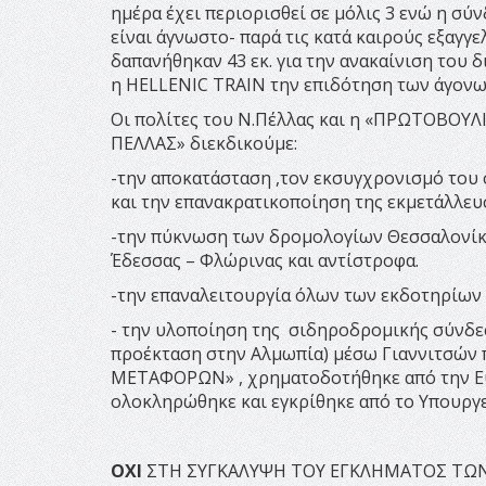
ημέρα έχει περιορισθεί σε μόλις 3 ενώ η σ
είναι άγνωστο- παρά τις κατά καιρούς εξαγγε
δαπανήθηκαν 43 εκ. για την ανακαίνιση του 
η HELLENIC TRAIN την επιδότηση των άγονω
Οι πολίτες του Ν.Πέλλας και η «ΠΡΩΤΟΒΟ
ΠΕΛΛΑΣ» διεκδικούμε:
-την αποκατάσταση ,τον εκσυγχρονισμό του
και την επανακρατικοποίηση της εκμετάλλευσ
-την πύκνωση των δρομολογίων Θεσσαλονίκ
Έδεσσας – Φλώρινας και αντίστροφα.
-την επαναλειτουργία όλων των εκδοτηρίων
- την υλοποίηση της σιδηροδρομικής σύνδεσ
προέκταση στην Αλμωπία) μέσω Γιαννιτσών 
ΜΕΤΑΦΟΡΩΝ» , χρηματοδοτήθηκε από την Ε
ολοκληρώθηκε και εγκρίθηκε από το Υπουργ
ΟΧΙ
ΣΤΗ ΣΥΓΚΑΛΥΨΗ ΤΟΥ ΕΓΚΛΗΜΑΤΟΣ ΤΩ