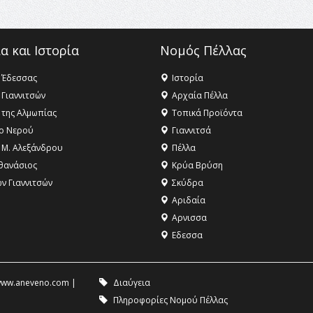
α και Ιστορία
Νομός Πέλλας
 Έδεσσας
Ιστορία
 Γιαννιτσών
Αρχαία Πέλλα
 της Αλμωπίας
Τοπικά Προϊόντα
ο Νερού
Γιαννιτσά
 Μ. Αλεξάνδρου
Πέλλα
θανάσιος
Κρύα Βρύση
ων Γιαννιτσών
Σκύδρα
Αριδαία
Aρνισσα
Eδεσσα
ww.aneveno.com
|
Διαύγεια
Πληροφορίες Νομού Πέλλας