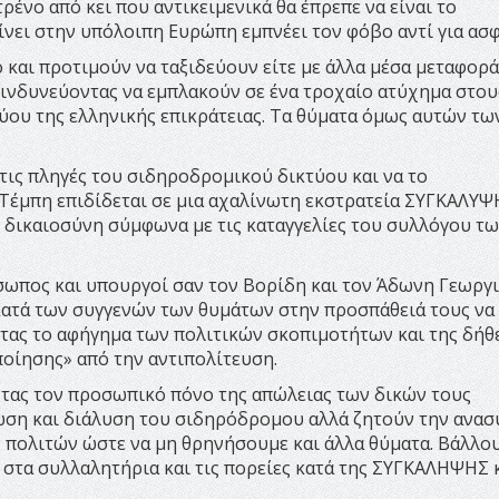
ένο από κει που αντικειμενικά θα έπρεπε να είναι το
ει στην υπόλοιπη Ευρώπη εμπνέει τον φόβο αντί για ασφ
ο και προτιμούν να ταξιδεύουν είτε με άλλα μέσα μεταφορά
 κινδυνεύοντας να εμπλακούν σε ένα τροχαίο ατύχημα στου
ύου της ελληνικής επικράτειας. Τα θύματα όμως αυτών τω
ις πληγές του σιδηροδρομικού δικτύου και να το
 Τέμπη επιδίδεται σε μια αχαλίνωτη εκστρατεία ΣΥΓΚΑΛΥΨ
η δικαιοσύνη σύμφωνα με τις καταγγελίες του συλλόγου τ
όσωπος και υπουργοί σαν τον Βορίδη και τον Άδωνη Γεωργ
ατά των συγγενών των θυμάτων στην προσπάθειά τους να
ας το αφήγημα των πολιτικών σκοπιμοτήτων και της δήθ
οίησης» από την αντιπολίτευση.
ντας τον προσωπικό πόνο της απώλειας των δικών τους
ωση και διάλυση του σιδηρόδρομου αλλά ζητούν την ανα
 πολιτών ώστε να μη θρηνήσουμε και άλλα θύματα. Βάλλο
στα συλλαλητήρια και τις πορείες κατά της ΣΥΓΚΑΛΗΨΗΣ 