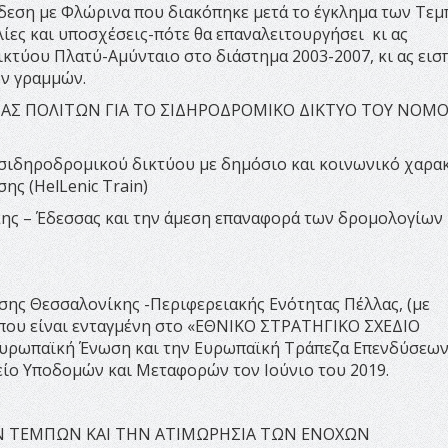
ύνδεση με Φλώρινα που διακόπηκε μετά το έγκλημα των Τε
λίες και υποσχέσεις-πότε θα επαναλειτουργήσει κι ας
δικτύου Πλατύ-Αμύνταιο στο διάστημα 2003-2007, κι ας εισ
ν γραμμών.
ΥΛΙΑΣ ΠΟΛΙΤΩΝ ΓΙΑ ΤΟ ΣΙΔΗΡΟΔΡΟΜΙΚΟ ΔΙΚΤΥΟ ΤΟΥ ΝΟΜ
 σιδηροδρομικού δικτύου με δημόσιο και κοινωνικό χαρα
ης (HelLenic Train)
ης – Έδεσσας και την άμεση επαναφορά των δρομολογίων
ης Θεσσαλονίκης -Περιφερειακής Ενότητας Πέλλας, (με
που είναι ενταγμένη στο «ΕΘΝΙΚΟ ΣΤΡΑΤΗΓΙΚΟ ΣΧΕΔΙΟ
υρωπαϊκή Ένωση και την Ευρωπαϊκή Τράπεζα Επενδύσεων
είο Υποδομών και Μεταφορών τον Ιούνιο του 2019.
Ν ΤΕΜΠΩΝ ΚΑΙ ΤΗΝ ΑΤΙΜΩΡΗΣΙΑ ΤΩΝ ΕΝΟΧΩΝ