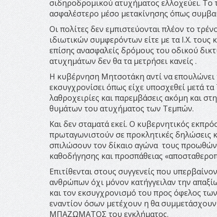
σιδηροδρομικού ατυχήματος ελλοχεύει. Το τρ
ασφαλέστερο μέσο μετακίνησης όπως συμβαίν
Οι πολίτες δεν εμπιστεύονται πλέον το τρέν
ιδιωτικών συμφερόντων είτε με τα Ι.Χ. τους
επίσης ανασφαλείς δρόμους του οδικού δικτ
ατυχημάτων δεν θα τα μετρήσει κανείς .
Η κυβέρνηση Μητσοτάκη αντί να επουλώνει τ
εκσυγχρονίσει όπως είχε υποσχεθεί μετά τα
λαθροχειρίες και παρεμβάσεις ακόμη και στ
θυμάτων του ατυχήματος των Τεμπών.
Και δεν σταματά εκεί. Ο κυβερνητικός εκπρ
πρωταγωνιστούν σε προκλητικές δηλώσεις κ
σπιλώσουν τον δίκαιο αγώνα τους προωθώντ
καθοδήγησης και προσπάθειας «αποσταθεροπ
Επιτίθενται στους συγγενείς που υπερβαίνο
ανθρώπων όχι μόνον κατήγγειλαν την απαξί
και τον εκσυγχρονισμό του προς όφελος των
εναντίον όσων μετέχουν η θα συμμετάσχουν 
ΜΠΑΖΩΜΑΤΟΣ του εγκλήματος.