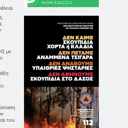
άλεια.
ς
ς
ν
ΗΣ με
ων
ιάδη
εν
σύσταση
υν
και του