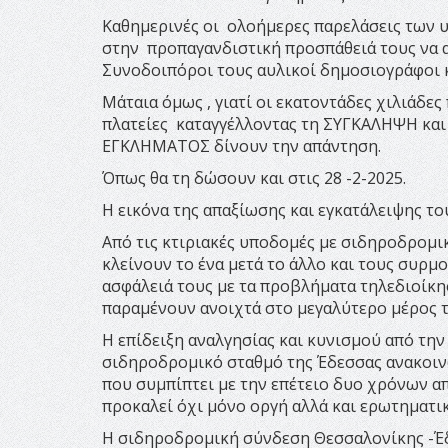
Καθημερινές οι ολοήμερες παρελάσεις των 
στην προπαγανδιστική προσπάθειά τους να α
Συνοδοιπόροι τους αυλικοί δημοσιογράφοι κ
Μάταια όμως , γιατί οι εκατοντάδες χιλιάδε
πλατείες καταγγέλλοντας τη ΣΥΓΚΑΛΗΨΗ κ
ΕΓΚΛΗΜΑΤΟΣ δίνουν την απάντηση.
Όπως θα τη δώσουν και στις 28 -2-2025.
Η εικόνα της απαξίωσης και εγκατάλειψης τ
Από τις κτιριακές υποδομές με σιδηροδρομι
κλείνουν το ένα μετά το άλλο και τους συρμ
ασφάλειά τους με τα προβλήματα τηλεδιοίκη
παραμένουν ανοιχτά στο μεγαλύτερο μέρος τ
Η επίδειξη αναλγησίας και κυνισμού από τη
σιδηροδρομικό σταθμό της Έδεσσας ανακοινώ
που συμπίπτει με την επέτειο δυο χρόνων 
προκαλεί όχι μόνο οργή αλλά και ερωτηματικά
Η σιδηροδρομική σύνδεση Θεσσαλονίκης -Έδ