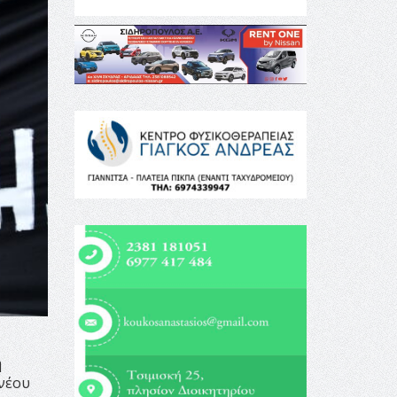
η
 νέου