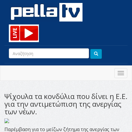
Toggl
navig
Ψίχουλα τα κονδύλια που δίνει η Ε.Ε.
για την αντιμετώπιση της ανεργίας
των νέων.
Παρέμβαση για το μείζων ζήτημα της ανεργίας των