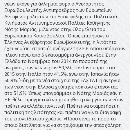
νέων έκανε για άλλη μια φορά ο Ανεξάρτητος
Ευρωβουλευτής, Αντιπρόεδρος των Ευρωπαίων
Αντιφεντεραλιστών και Επικεφαλής του Πολιτικού
Κινήματος Αντιμνημονιακοί Πολίτες Καθηγητής
Νότης Μαριάς, μιλώντας στην Ολομέλεια του
Ευρωπαϊκού Κοινοβουλίου. Όπως επισήμανε ο
Έλληνας Ανεξάρτητος Ευρωβουλευτής, η λιτότητα
έχει γεμίσει στρατιές ανέργων την Ε.Ε. όπου υπάρχουν
πλέον πάνω από 5 εκατομμύρια άνεργοι νέοι. Στην
Ελλάδα το Νοέμβριο του 2014 το ποσοστό της
ανεργίας των νέων ήταν 50,5%, τον Ιανουάριο του
2015 στην Ιταλία ήταν 41,5%, ενώ στην Ισπανία ήταν
50,9%. Ήδη με τα νέα στοιχεία της ΕΛΣΤΑΤ η ανεργία
των νέον στην Ελλάδα χτύπησε κόκκινο φτάνοντας
στο 51,9%. Όπως υπογράμμισε ο Νότης Μαριάς εάν η
Ε.Ε. θέλει πραγματικά να χτυπηθεί η ανεργία των νέων
πρέπει να αλλάξει πολιτική. Πρέπει να σταματήσει η
πολιτική της λιτότητας και πρέπει να γίνει διαγραφή
του επονείδιστου χρέους. «Πόσο είναι το ποσό το
οποίο διατίθεται για να στηρίξουμε την απασχόληση