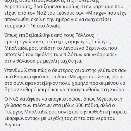
Αεροπορίας, βασιζόμενοι κυρίως στην μαρτυρία που
είχαν από τον Νο2 του ζεύγους των «Mirage» που είχε
απογειωθεί εκείνη την ημέρα για να αναχαιτίσει
τουρκικά F-16 στο Αιγαίο.
Όπως επιβεβαιώθηκε από τους Γάλλους
εμπειρογνώμονες, ο άτυχος σμηναγός, Γιώργος
Μπαλταδώρος, υπέστη το λεγόμενο βέρτιγκο
,
που
αποτελεί τον εφιάλτη των πιλότων και «κάρφωσε»
στην θάλασσα με μεγάλη ταχύτητα.
Υπενθυμίζεται πώς ο δεύτερος χειριστής γλύτωσε σαν
από θαύμα, αφού και τα δύο «Mirage» πετώντας μέσα
στα σύννεφα κατέβηκαν πολύ χαμηλά προκειμένου να
βρουν καθαρό καιρό και να προσγειωθούν στη Σκύρο.
Ο Νο2 κατάφερε να απαγκιστρώσει όπως λέγεται στη
γλώσσα των πιλότων στα μόλις 300 πόδια, αλλά ο
Γιώργος Μπαλταδώρος συνέχισε την καθοδική πορεία
«καρφώνοντας» με μεγάλη ταχύτητα στα νερά του
Αιγαίου.