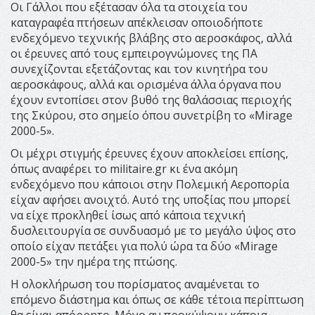
Οι Γάλλοι που εξέτασαν όλα τα στοιχεία του
καταγραφέα πτήσεων απέκλεισαν οποιοδήποτε
ενδεχόμενο τεχνικής βλάβης στο αεροσκάφος, αλλά
οι έρευνες από τους εμπειρογνώμονες της ΠΑ
συνεχίζονται εξετάζοντας και τον κινητήρα του
αεροσκάφους, αλλά και ορισμένα άλλα όργανα που
έχουν εντοπίσει στον βυθό της θαλάσσιας περιοχής
της Σκύρου, στο σημείο όπου συνετρίβη το «Mirage
2000-5».
Οι μέχρι στιγμής έρευνες έχουν αποκλείσει επίσης,
όπως αναφέρει το militaire.gr κι ένα ακόμη
ενδεχόμενο που κάποιοι στην Πολεμική Αεροπορία
είχαν αφήσει ανοιχτό. Αυτό της υποξίας που μπορεί
να είχε προκληθεί ίσως από κάποια τεχνική
δυσλειτουργία σε συνδυασμό με το μεγάλο ύψος στο
οποίο είχαν πετάξει για πολύ ώρα τα δύο «Mirage
2000-5» την ημέρα της πτώσης.
Η ολοκλήρωση του πορίσματος αναμένεται το
επόμενο διάστημα και όπως σε κάθε τέτοια περίπτωση
θα είναι απόρρητο. Μόνο αν προκύψουν κάποια