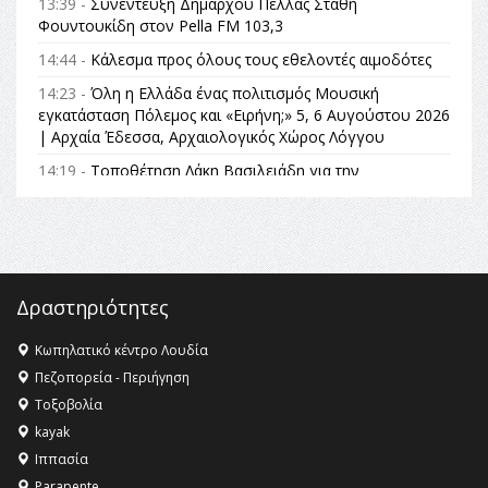
13:39 -
Συνέντευξη Δημάρχου Πέλλας Στάθη
Φουντουκίδη στον Pella FM 103,3
14:44 -
Κάλεσμα προς όλους τους εθελοντές αιμοδότες
14:23 -
Όλη η Ελλάδα ένας πολιτισμός Μουσική
εγκατάσταση Πόλεμος και «Ειρήνη;» 5, 6 Αυγούστου 2026
| Αρχαία Έδεσσα, Αρχαιολογικός Χώρος Λόγγου
14:19 -
Τοποθέτηση Λάκη Βασιλειάδη για την
Αναθεώρηση του Συντάγματος: «Σε τέτοιες κορυφαίες
θεσμικές διαδικασίες υπάρχει μόνο η ευθύνη απέναντι
στις επόμενες γενιές»
16:35 -
Το πρόγραμμα του ΠΑΟΚ στον δεύτερο γύρο του
Champions League!
Δραστηριότητες
16:27 -
Όλυμπος: Εντάχθηκε στον Κατάλογο Παγκόσμιας
Κληρονομιάς της UNESCO – Ομόφωνη η απόφαση Ο
Κωπηλατικό κέντρο Λουδία
Όλυμπος αναγνωρίστηκε ως φυσικό και πολιτιστικό
Πεζοπορεία - Περιήγηση
αγαθό εξέχουσας οικουμενικής αξίας για την
Τοξοβολία
ανθρωπότητα
kayak
16:18 -
ΕΝΟΡΙΑΚΕΣ ΚΑΛΟΚΑΙΡΙΝΕΣ ΔΡΑΣΕΙΣ ΓΙΑ ΠΑΙΔΙΑ
Ιππασία
ΣΤΗΝ ΕΔΕΣΣΑ
Parapente