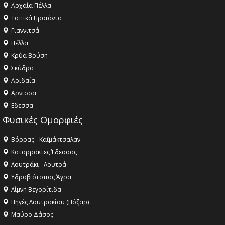
Αρχαία Πέλλα
Τοπικά Προϊόντα
Γιαννιτσά
Πέλλα
Κρύα Βρύση
Σκύδρα
Αριδαία
Aρνισσα
Eδεσσα
Φυσικές Ομορφιές
Βόρρας - Καϊμάκτσαλαν
Καταρράκτες Έδεσσας
Λουτράκι - Λουτρά
Υδροβιότοπος Άγρα
Λίμνη Βεγορίτιδα
Πηγές Λουτρακίου (Πόζαρ)
Μαύρο Δάσος