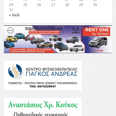
24
25
26
27
28
29
30
31
« Ιούλ