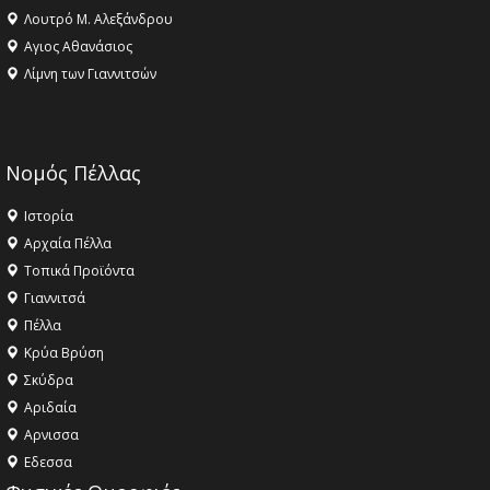
Λουτρό Μ. Αλεξάνδρου
Αγιος Αθανάσιος
Λίμνη των Γιαννιτσών
Νομός Πέλλας
Ιστορία
Αρχαία Πέλλα
Τοπικά Προϊόντα
Γιαννιτσά
Πέλλα
Κρύα Βρύση
Σκύδρα
Αριδαία
Aρνισσα
Eδεσσα