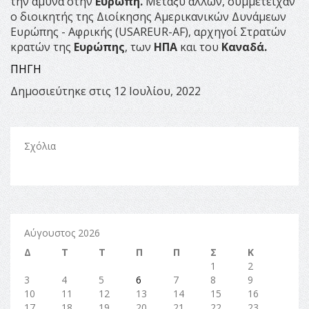
την άμυνα στην
Ευρώπη.
Μεταξύ άλλων, συμμετείχαν
ο διοικητής της Διοίκησης Αμερικανικών Δυνάμεων
Ευρώπης - Αφρικής (USAREUR-AF), αρχηγοί Στρατών
κρατών της
Ευρώπης
, των
ΗΠΑ
και του
Καναδά.
ΠΗΓΗ
Δημοσιεύτηκε στις 12 Ιουλίου, 2022
Σχόλια
Αύγουστος 2026
Δ
Τ
Τ
Π
Π
Σ
Κ
1
2
3
4
5
6
7
8
9
10
11
12
13
14
15
16
17
18
19
20
21
22
23