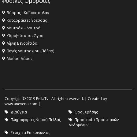
Φυσικές Ομορφιές
Βόρρας - Καϊμάκτσαλαν
Καταρράκτες Έδεσσας
Λουτράκι - Λουτρά
Υδροβιότοπος Άγρα
Λίμνη Βεγορίτιδα
Πηγές Λουτρακίου (Πόζαρ)
Μαύρο Δάσος
Copyright © 2019 PellaTv - All rights reserved. | Created by
www.aneveno.com
|
Διαύγεια
Όροι Χρήσης
Πληροφορίες Νομού Πέλλας
Προστασία Προσωπικών
Δεδομένων
Στοιχεία Επικοινωνίας