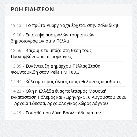
ΡΟΉ ΕΙΔΉΣΕΩΝ
19:13 -
Το πρώτο Puppy Yoga έρχεται στην Χαλκιδική!
19:10 -
Επίσκεψη αυστραλών τουριστικών
δημοσιογράφων στην Πέλλα
18:56 -
Βάζουμε τα μπάζα στη θέση τους –
Προλαμβάνουμε τις πυρκαγιές
13:39 -
Συνέντευξη Δημάρχου Πέλλας Στάθη
Φουντουκίδη στον Pella FM 103,3
14:44 -
Κάλεσμα προς όλους τους εθελοντές αιμοδότες
14:23 -
Όλη η Ελλάδα ένας πολιτισμός Μουσική
εγκατάσταση Πόλεμος και «Ειρήνη;» 5, 6 Αυγούστου 2026
| Αρχαία Έδεσσα, Αρχαιολογικός Χώρος Λόγγου
14:19 -
Τοποθέτηση Λάκη Βασιλειάδη για την
Αναθεώρηση του Συντάγματος: «Σε τέτοιες κορυφαίες
θεσμικές διαδικασίες υπάρχει μόνο η ευθύνη απέναντι
στις επόμενες γενιές»