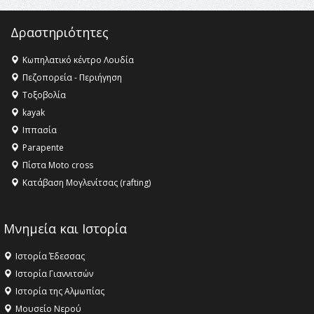
16:35 -
Το πρόγραμμα του ΠΑΟΚ στον δεύτερο γύρο του
Champions League!
Δραστηριότητες
16:27 -
Όλυμπος: Εντάχθηκε στον Κατάλογο Παγκόσμιας
Κληρονομιάς της UNESCO – Ομόφωνη η απόφαση Ο
Κωπηλατικό κέντρο Λουδία
Όλυμπος αναγνωρίστηκε ως φυσικό και πολιτιστικό
Πεζοπορεία - Περιήγηση
αγαθό εξέχουσας οικουμενικής αξίας για την
Τοξοβολία
ανθρωπότητα
kayak
16:18 -
ΕΝΟΡΙΑΚΕΣ ΚΑΛΟΚΑΙΡΙΝΕΣ ΔΡΑΣΕΙΣ ΓΙΑ ΠΑΙΔΙΑ
Ιππασία
ΣΤΗΝ ΕΔΕΣΣΑ
Parapente
Πίστα Moto cross
Κατάβαση Μογλενίτσας (rafting)
Μνημεία και Ιστορία
Ιστορία Έδεσσας
Ιστορία Γιαννιτσών
Ιστορία της Αλμωπίας
Μουσείο Νερού