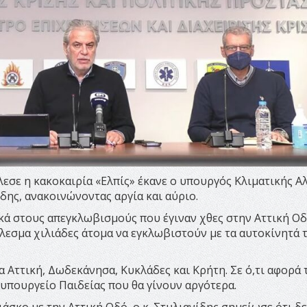
εσε η κακοκαιρία «Ελπίς» έκανε ο υπουργός Κλιματικής Α
δης, ανακοινώνοντας αργία και αύριο.
ά στους απεγκλωβισμούς που έγιναν χθες στην Αττική Οδ
λεσμα χιλιάδες άτομα να εγκλωβιστούν με τα αυτοκίνητά 
α Αττική, Δωδεκάνησα, Κυκλάδες και Κρήτη. Σε ό,τι αφορά 
υπουργείο Παιδείας που θα γίνουν αργότερα.
άσκο με την Αττική Οδό, ο κ. Στυλιανίδης σημείωσε ότι δε