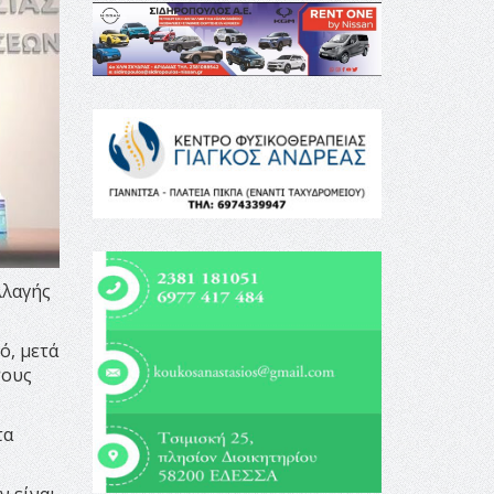
λλαγής
ό, μετά
τους
τα
ν είναι