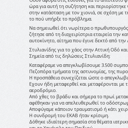
ώρα για αυτή τη συζήτηση και περιορίστηκε 
στην κατάσταση με τον χιονιά, σε σχέση με τ
το πού υπήρξε το πρόβλημα.
Να σημειωθεί ότι νωρίτερα ο πρωθυπουργός
ζήτησε από τη διαχειρίστρια εταιρεία την 
αυτοκίνητο, αίτημα που έγινε δεκτό από την 
Στυλιανίδης για το χάος στην Αττική Οδό και
Σημεία από τις δηλώσεις Στυλιανίδη:
Καταφέραμε να απεγκλωβίσουμε 3.500 συμπολ
Πεζοπόρα τμήματα της αστυνομίας, της πυρο
Η προσπάθεια συνεχίζεται ώστε ο απεγκλωβ
Εχουν ήδη μεταφερθεί και μεταφέρονται με 
αεροδρόμιο.
Από χθες το βράδυ και σήμερα το πρωί μετα
αφέθηκαν για να απελευθερωθεί το οδόστρωμ
Αποφύγαμε κάποιον τραυματισμό ή κάτι χειρ
Η συνδρομή του ΕΚΑΒ ήταν κρίσιμη.
Δόθηκε ιδιαίτερη σημασία στα θέματα ιατρική
και το Χαμόγελο του Παιδιού.