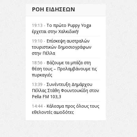
ΡΟΉ ΕΙΔΉΣΕΩΝ
19:13 -
Το πρώτο Puppy Yoga
έρχεται στην Χαλκιδική!
19:10 -
Επίσκεψη αυστραλών
τουριστικών δημοσιογράφων
στην Πέλλα
18:56 -
Βάζουμε τα μπάζα στη
θέση τους – Προλαμβάνουμε τις
πυρκαγιές
13:39 -
Συνέντευξη Δημάρχου
Πέλλας Στάθη Φουντουκίδη στον
Pella FM 103,3
14:44 -
Κάλεσμα προς όλους τους
εθελοντές αιμοδότες
14:23 -
Όλη η Ελλάδα ένας
πολιτισμός Μουσική
εγκατάσταση Πόλεμος και