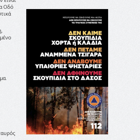
έα Οδό
στικά
,
σμένο
μα.
Σταυρός