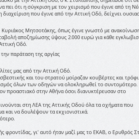
να πει ότι η σύγκριση με τον χειρισμό που έγινε από τη Ν
η διαχείριση που έγινε από την Αττική Οδό, δείχνει ουσια
 Κυριάκος Μητσοτάκης, όπως έγινε γνωστό με ανακοίνωση
καταβολή αποζημίωσης ύψους 2.000 ευρώ για κάθε εγκλωβι
Αττική Οδό.
 την παράταση της αργίας
ίτες μας από την Αττική Οδό.
σβεστικής και του στρατού μοίραζαν κουβέρτες και τρόφι
ισμός όλων των οδηγών να ολοκληρωθεί το συντομότερο.
τον προαστιακό στην Αθήνα όσοι διανυκτέρευσαν στο
κινούνται στη ΛΕΑ της Αττικής Οδού όλα τα οχήματα που
α και να δουλέψουν τα εκχιονιστικά.
ότερο.
ς φροντίδας, γι' αυτό ήταν μαζί μας το ΕΚΑΒ, ο Ερυθρός 