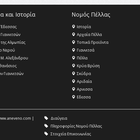
α και Ιστορία
Νομός Πέλλας
 Έδεσσας
Ιστορία
 Γιαννιτσών
Αρχαία Πέλλα
 της Αλμωπίας
Τοπικά Προϊόντα
ο Νερού
Γιαννιτσά
 Μ. Αλεξάνδρου
Πέλλα
θανάσιος
Κρύα Βρύση
ων Γιαννιτσών
Σκύδρα
Αριδαία
Aρνισσα
Eδεσσα
ww.aneveno.com
|
Διαύγεια
Πληροφορίες Νομού Πέλλας
Στοιχεία Επικοινωνίας