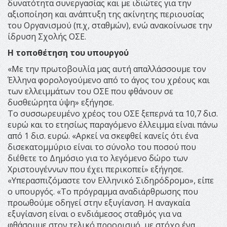
δυνατότητα συνεργασίας και με ιδιώτες για την
αξιοποίηση και ανάπτυξη της ακίνητης περιουσίας
του Οργανισμού (π.χ, σταθμών), ενώ ανακοίνωσε την
ίδρυση Σχολής ΟΣΕ.
Η τοποθέτηση του υπουργού
«Με την πρωτοβουλία μας αυτή απαλλάσσουμε τον
Έλληνα φορολογούμενο από το άγος του χρέους και
των ελλειμμάτων του ΟΣΕ που φθάνουν σε
δυσθεώρητα ύψη» εξήγησε.
Το συσσωρευμένο χρέος του ΟΣΕ ξεπερνά τα 10,7 δισ.
ευρώ και το ετησίως παραγόμενο έλλειμμα είναι πάνω
από 1 δισ. ευρώ. «Αρκεί να σκεφθεί κανείς ότι ένα
δισεκατομμύριο είναι το σύνολο του ποσού που
διέθετε το Δημόσιο για το λεγόμενο δώρο των
Χριστουγέννων που έχει περικοπεί» εξήγησε.
«Υπερασπιζόμαστε τον Ελληνικό Σιδηρόδρομο», είπε
ο υπουργός. «Το πρόγραμμα αναδιάρθρωσης που
προωθούμε οδηγεί στην εξυγίανση. Η αναγκαία
εξυγίανση είναι ο ενδιάμεσος σταθμός για να
φθάσουμε στον τελικό προορισμό, με στόχο ένα