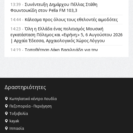
13:39 -
Συνέντευξη Δημάρχου Πέλλας Στάθη
Φουντουκίδη στον Pella FM 103,3
14:44 -
Κάλεσμα προς όλους τους εθελοντές αιμοδότες
14:23 -
Όλη η Ελλάδα ένας πολιτισμός Μουσική
εγκατάσταση Πόλεμος και «Ειρήνη;» 5, 6 Αυγούστου 2026
| Αρχαία Έδεσσα, Αρχαιολογικός Χώρος Λόγγου
14:19 -
Τοποθέτηση Λάκη Βασιλειάδη για την
Αναθεώρηση του Συντάγματος: «Σε τέτοιες κορυφαίες
θεσμικές διαδικασίες υπάρχει μόνο η ευθύνη απέναντι
στις επόμενες γενιές»
16:35 -
Το πρόγραμμα του ΠΑΟΚ στον δεύτερο γύρο του
Champions League!
Δραστηριότητες
16:27 -
Όλυμπος: Εντάχθηκε στον Κατάλογο Παγκόσμιας
Κληρονομιάς της UNESCO – Ομόφωνη η απόφαση Ο
Κωπηλατικό κέντρο Λουδία
Όλυμπος αναγνωρίστηκε ως φυσικό και πολιτιστικό
Πεζοπορεία - Περιήγηση
αγαθό εξέχουσας οικουμενικής αξίας για την
Τοξοβολία
ανθρωπότητα
kayak
16:18 -
ΕΝΟΡΙΑΚΕΣ ΚΑΛΟΚΑΙΡΙΝΕΣ ΔΡΑΣΕΙΣ ΓΙΑ ΠΑΙΔΙΑ
Ιππασία
ΣΤΗΝ ΕΔΕΣΣΑ