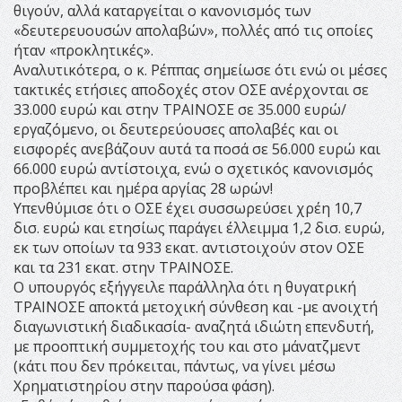
θιγούν, αλλά καταργείται ο κανονισμός των
«δευτερευουσών απολαβών», πολλές από τις οποίες
ήταν «προκλητικές».
Αναλυτικότερα, ο κ. Ρέππας σημείωσε ότι ενώ οι μέσες
τακτικές ετήσιες αποδοχές στον ΟΣΕ ανέρχονται σε
33.000 ευρώ και στην ΤΡΑΙΝΟΣΕ σε 35.000 ευρώ/
εργαζόμενο, οι δευτερεύουσες απολαβές και οι
εισφορές ανεβάζουν αυτά τα ποσά σε 56.000 ευρώ και
66.000 ευρώ αντίστοιχα, ενώ ο σχετικός κανονισμός
προβλέπει και ημέρα αργίας 28 ωρών!
Υπενθύμισε ότι ο ΟΣΕ έχει συσσωρεύσει χρέη 10,7
δισ. ευρώ και ετησίως παράγει έλλειμμα 1,2 δισ. ευρώ,
εκ των οποίων τα 933 εκατ. αντιστοιχούν στον ΟΣΕ
και τα 231 εκατ. στην ΤΡΑΙΝΟΣΕ.
Ο υπουργός εξήγγειλε παράλληλα ότι η θυγατρική
ΤΡΑΙΝΟΣΕ αποκτά μετοχική σύνθεση και -με ανοιχτή
διαγωνιστική διαδικασία- αναζητά ιδιώτη επενδυτή,
με προοπτική συμμετοχής του και στο μάνατζμεντ
(κάτι που δεν πρόκειται, πάντως, να γίνει μέσω
Χρηματιστηρίου στην παρούσα φάση).