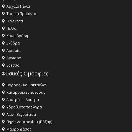
Αρχαία Πέλλα
Τοπικά Προϊόντα
Γιαννιτσά
Πέλλα
Κρύα Βρύση
Σκύδρα
Αριδαία
Aρνισσα
Eδεσσα
Φυσικές Ομορφιές
Βόρρας - Καϊμάκτσαλαν
Καταρράκτες Έδεσσας
Λουτράκι - Λουτρά
Υδροβιότοπος Άγρα
Λίμνη Βεγορίτιδα
Πηγές Λουτρακίου (Πόζαρ)
Μαύρο Δάσος