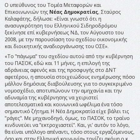
Ο υπεύθυνος του Τομέα Μεταφορών και
Επικοινωνιών της
Νέας Δημοκρατίας
, Σταύρος
Καλαφάτης, δήλωσε: «Είναι γνωστό ότι η
ανασυγκρότηση του Ελληνικού Σιδηροδρόμου
ξεκίνησε επί κυβερνήσεως ΝΔ, τον Αύγουστο του
2008, με την παρουσίαση του σχεδίου οικονομικής
και διοικητικής αναδιοργάνωσης του ΟΣΕ».
«Το "πάγωμα" του σχεδίου αυτού από την κυβέρνηση
του ΠΑΣΟΚ, εδώ και 11 μήνες, η επιλογή της
αδράνειας αφενός και της προσφυγής στο ΔΝΤ
αφετέρου, η απουσία στοιχειώδους ενημέρωσης πόσο
μάλλον δημόσιας διαβούλευσης για το συγκεκριμένο
νομοσχέδιο, αποτυπώνουν την αμηχανία και την
αδυναμία της κυβέρνησης να χειριστεί
αποτελεσματικά και κοινωνικά ωφέλιμα ένα τόσο
σημαντικό ζήτημα. Η Νέα Δημοκρατία είχε βάλει τις
"ράγες". Με μηχανοδηγό, όμως, το ΠΑΣΟΚ, το τραίνο
κινδυνεύει να "εκτροχιαστεί". Και, γι' αυτόν το λόγο,
θα είναι υπόλογο απέναντι, τόσο στους εργαζόμενους,
όσο και στην Ελληνική κοινωνία» τονίζει ακόμη ο κ.