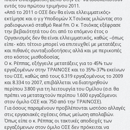
εντός του πρώτου τριμήνου 2011.
«Από το 2011 ο ΟΣΕ δεν θα είναι ελλειμματικός»
εκτίμησε και ο γ.γ Υποδομών Χ.Τσιόκας μιλώντας στο
ραδιοφωνικό σταθμό Real fm. O κ. Τσιόκας εξέφρασε
την βεβαιότητά του ότι από το επόμενο έτος ο
Οργανισμός δεν θα είναι ελλειμματικός, καθώς –όπως
είπε- κάτι τέτοιο μπορεί να επιτευχθεί με μετατάξεις
και πιθανές συνταξιοδοτήσεις αλλά και με περικοπές
στο κόστος μισθοδοσίας.
Ο κ. Ρέππας, εξήγγειλε μετατάξεις για το 45% των
εργαζομένων στην ΤΡΑΙΝΟΣΕ και το 35%-37% εκείνων
του ΟΣΕ, καθώς από τους 6.319 εργαζομένους το 2009
και 8.334 το 2007, επιβάλλεται να διατηρηθούν
περίπου 3.800 για τη λειτουργία του Ομίλου (σ.σ. θα
πρέπει να μεταταχτούν περίπου 1.600 εργαζόμενοι
στον όμιλο ΟΣΕ και 750 από την ΤΡΑΙΝΟΣΕ).
Για όσους παραμένουν προβλέπονται ωστόσο αλλαγές
στις εργασιακές σχέσεις όπως μείωση απολαβών.
Όπως είπε ο κ. Ρέππας οι τακτικές αποδοχές των
εργαζόμενων στον όμιλο ΟΣΕ δεν πρόκειται να