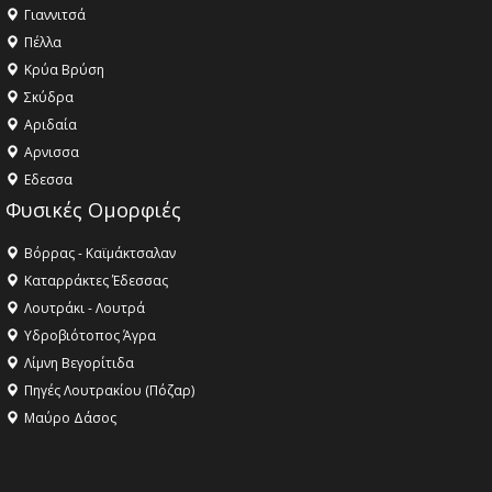
Γιαννιτσά
Πέλλα
Κρύα Βρύση
Σκύδρα
Αριδαία
Aρνισσα
Eδεσσα
Φυσικές Ομορφιές
Βόρρας - Καϊμάκτσαλαν
Καταρράκτες Έδεσσας
Λουτράκι - Λουτρά
Υδροβιότοπος Άγρα
Λίμνη Βεγορίτιδα
Πηγές Λουτρακίου (Πόζαρ)
Μαύρο Δάσος