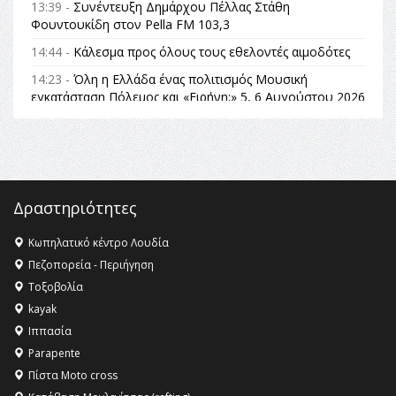
13:39 -
Συνέντευξη Δημάρχου Πέλλας Στάθη
Φουντουκίδη στον Pella FM 103,3
14:44 -
Κάλεσμα προς όλους τους εθελοντές αιμοδότες
14:23 -
Όλη η Ελλάδα ένας πολιτισμός Μουσική
εγκατάσταση Πόλεμος και «Ειρήνη;» 5, 6 Αυγούστου 2026
| Αρχαία Έδεσσα, Αρχαιολογικός Χώρος Λόγγου
14:19 -
Τοποθέτηση Λάκη Βασιλειάδη για την
Αναθεώρηση του Συντάγματος: «Σε τέτοιες κορυφαίες
θεσμικές διαδικασίες υπάρχει μόνο η ευθύνη απέναντι
στις επόμενες γενιές»
Δραστηριότητες
16:35 -
Το πρόγραμμα του ΠΑΟΚ στον δεύτερο γύρο του
Champions League!
Κωπηλατικό κέντρο Λουδία
Πεζοπορεία - Περιήγηση
16:27 -
Όλυμπος: Εντάχθηκε στον Κατάλογο Παγκόσμιας
Κληρονομιάς της UNESCO – Ομόφωνη η απόφαση Ο
Τοξοβολία
Όλυμπος αναγνωρίστηκε ως φυσικό και πολιτιστικό
kayak
αγαθό εξέχουσας οικουμενικής αξίας για την
Ιππασία
ανθρωπότητα
Parapente
Πίστα Moto cross