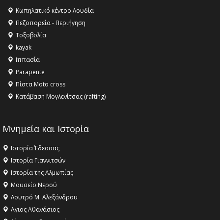
Κωπηλατικό κέντρο Λουδία
16:15 -
Εργασίες συντήρησης οδοφωτισμού στην Ενωτική
Πεζοπορεία - Περιήγηση
Οδό Σίνδου από την Περιφέρεια Κεντρικής Μακεδονίας
Τοξοβολία
11:36 -
Λάκης Βασιλειάδης, Συνέντευξη PellaFm 103,3 για
kayak
το Μουσείο της Πέλλας, Λουτρά Πόζαρ και Χιονοδρομικό
Ιππασία
18:09 -
Αυτό το καλοκαίρι δίνουμε ραντεβού στο πιο
Parapente
όμορφο θερινό σινεμά της Ελλάδας!
Πίστα Moto cross
Κατάβαση Μογλενίτσας (rafting)
Μνημεία και Ιστορία
Ιστορία Έδεσσας
Ιστορία Γιαννιτσών
Ιστορία της Αλμωπίας
Μουσείο Νερού
Λουτρό Μ. Αλεξάνδρου
Αγιος Αθανάσιος