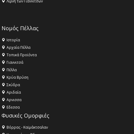
Λίμνη των Γιαννιτσών
Νομός Πέλλας
Ιστορία
Αρχαία Πέλλα
Τοπικά Προϊόντα
Γιαννιτσά
Πέλλα
Κρύα Βρύση
Σκύδρα
Αριδαία
Aρνισσα
Eδεσσα
Φυσικές Ομορφιές
Βόρρας - Καϊμάκτσαλαν