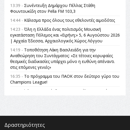
13:39 -
Συνέντευξη Δημάρχου Πέλλας Στάθη
Φουντουκίδη στον Pella FM 103,3
14:44 -
Κάλεσμα προς όλους τους εθελοντές αιμοδότες
14:23 -
Όλη η Ελλάδα ένας πολιτισμός Μουσική
εγκατάσταση Πόλεμος και «Ειρήνη;» 5, 6 Αυγούστου 2026
| Αρχαία Έδεσσα, Αρχαιολογικός Χώρος Λόγγου
14:19 -
Τοποθέτηση Λάκη Βασιλειάδη για την
Αναθεώρηση του Συντάγματος: «Σε τέτοιες κορυφαίες
θεσμικές διαδικασίες υπάρχει μόνο η ευθύνη απέναντι
στις επόμενες γενιές»
16:35 -
Το πρόγραμμα του ΠΑΟΚ στον δεύτερο γύρο του
Champions League!
16:27 -
Όλυμπος: Εντάχθηκε στον Κατάλογο Παγκόσμιας
Κληρονομιάς της UNESCO – Ομόφωνη η απόφαση Ο
Όλυμπος αναγνωρίστηκε ως φυσικό και πολιτιστικό
αγαθό εξέχουσας οικουμενικής αξίας για την
ανθρωπότητα
16:18 -
ΕΝΟΡΙΑΚΕΣ ΚΑΛΟΚΑΙΡΙΝΕΣ ΔΡΑΣΕΙΣ ΓΙΑ ΠΑΙΔΙΑ
Δραστηριότητες
ΣΤΗΝ ΕΔΕΣΣΑ