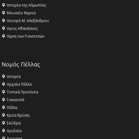
Ιστορία της Αλμωπίας
Μουσείο Νερού
Λουτρό Μ. Αλεξάνδρου
Αγιος Αθανάσιος
Λίμνη των Γιαννιτσών
Νομός Πέλλας
Ιστορία
Αρχαία Πέλλα
Τοπικά Προϊόντα
Γιαννιτσά
Πέλλα
Κρύα Βρύση
Σκύδρα
Αριδαία
Aρνισσα