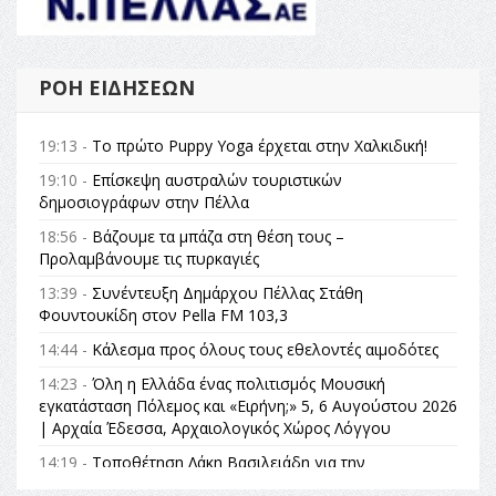
ΡΟΉ ΕΙΔΉΣΕΩΝ
19:13 -
Το πρώτο Puppy Yoga έρχεται στην Χαλκιδική!
19:10 -
Επίσκεψη αυστραλών τουριστικών
δημοσιογράφων στην Πέλλα
18:56 -
Βάζουμε τα μπάζα στη θέση τους –
Προλαμβάνουμε τις πυρκαγιές
13:39 -
Συνέντευξη Δημάρχου Πέλλας Στάθη
Φουντουκίδη στον Pella FM 103,3
14:44 -
Κάλεσμα προς όλους τους εθελοντές αιμοδότες
14:23 -
Όλη η Ελλάδα ένας πολιτισμός Μουσική
εγκατάσταση Πόλεμος και «Ειρήνη;» 5, 6 Αυγούστου 2026
| Αρχαία Έδεσσα, Αρχαιολογικός Χώρος Λόγγου
14:19 -
Τοποθέτηση Λάκη Βασιλειάδη για την
Αναθεώρηση του Συντάγματος: «Σε τέτοιες κορυφαίες