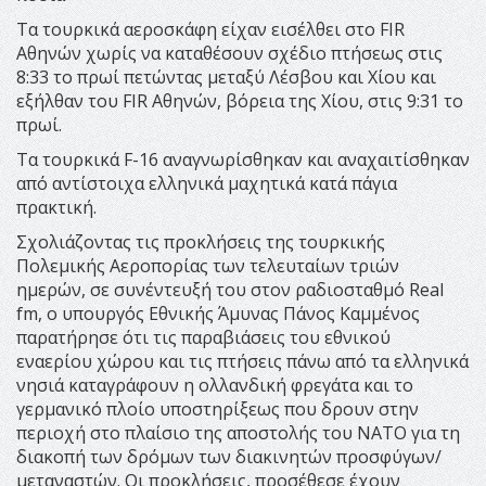
Τα τουρκικά αεροσκάφη είχαν εισέλθει στο FIR
Αθηνών χωρίς να καταθέσουν σχέδιο πτήσεως στις
8:33 το πρωί πετώντας μεταξύ Λέσβου και Χίου και
εξήλθαν του FIR Αθηνών, βόρεια της Χίου, στις 9:31 το
πρωί.
Τα τουρκικά F-16 αναγνωρίσθηκαν και αναχαιτίσθηκαν
από αντίστοιχα ελληνικά μαχητικά κατά πάγια
πρακτική.
Σχολιάζοντας τις προκλήσεις της τουρκικής
Πολεμικής Αεροπορίας των τελευταίων τριών
ημερών, σε συνέντευξή του στον ραδιοσταθμό Real
fm, ο υπουργός Εθνικής Άμυνας Πάνος Καμμένος
παρατήρησε ότι τις παραβιάσεις του εθνικού
εναερίου χώρου και τις πτήσεις πάνω από τα ελληνικά
νησιά καταγράφουν η ολλανδική φρεγάτα και το
γερμανικό πλοίο υποστηρίξεως που δρουν στην
περιοχή στο πλαίσιο της αποστολής του ΝΑΤΟ για τη
διακοπή των δρόμων των διακινητών προσφύγων/
μεταναστών. Οι προκλήσεις, προσέθεσε έχουν