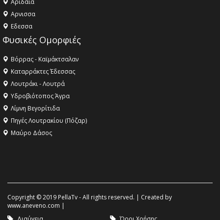
Αριδαία
Aρνισσα
Eδεσσα
Φυσικές Ομορφιές
Βόρρας - Καϊμάκτσαλαν
Καταρράκτες Έδεσσας
Λουτράκι - Λουτρά
Υδροβιότοπος Άγρα
Λίμνη Βεγορίτιδα
Πηγές Λουτρακίου (Πόζαρ)
Μαύρο Δάσος
Copyright © 2019 PellaTv - All rights reserved. | Created by
www.aneveno.com
|
Διαύγεια
Όροι Χρήσης