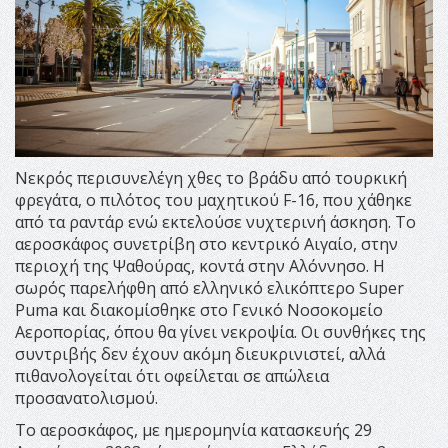
Νεκρός περισυνελέγη χθες το βράδυ από τουρκική
φρεγάτα, ο πιλότος του μαχητικού F-16, που χάθηκε
από τα ραντάρ ενώ εκτελούσε νυχτερινή άσκηση. Το
αεροσκάφος συνετρίβη στο κεντρικό Αιγαίο, στην
περιοχή της Ψαθούρας, κοντά στην Αλόννησο. Η
σωρός παρελήφθη από ελληνικό ελικόπτερο Super
Puma και διακομίσθηκε στο Γενικό Νοσοκομείο
Αεροπορίας, όπου θα γίνει νεκροψία. Οι συνθήκες της
συντριβής δεν έχουν ακόμη διευκρινιστεί, αλλά
πιθανολογείται ότι οφείλεται σε απώλεια
προσανατολισμού.
Το αεροσκάφος, με ημερομηνία κατασκευής 29