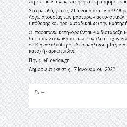
εκρηκτικών υλών, έκρηξη και εμπρησμό με κ
Στο μεταξύ, για τις 21 Ιανουαρίου αναβλήθη
Λόγω απουσίας των μαρτύρων αστυνομικών, 
υπόθεσης και ήρε (αυτοδικαίως) την κράτησή
Οι παραπάνω κατηγορούνται για διατάραξη κο
δημοσίων συναθροίσεων. Συνολικά είχαν γίνε
αφέθηκαν ελεύθεροι (δύο ανήλικοι, μία γυνα
κατοχή ναρκωτικών).
Πηγή: iefimerida.gr
Δημοσιεύτηκε στις 17 Ιανουαρίου, 2022
Σχόλια