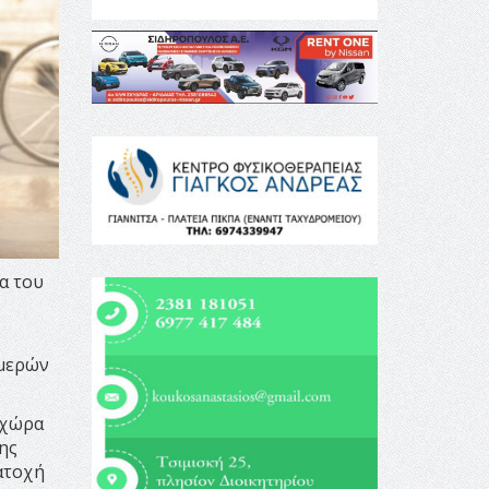
α του
ημερών
 χώρα
ης
κατοχή