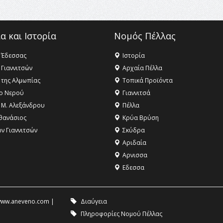
α και Ιστορία
Νομός Πέλλας
 Έδεσσας
Ιστορία
 Γιαννιτσών
Αρχαία Πέλλα
 της Αλμωπίας
Τοπικά Προϊόντα
ο Νερού
Γιαννιτσά
 Μ. Αλεξάνδρου
Πέλλα
θανάσιος
Κρύα Βρύση
ων Γιαννιτσών
Σκύδρα
Αριδαία
Aρνισσα
Eδεσσα
ww.aneveno.com
|
Διαύγεια
Πληροφορίες Νομού Πέλλας