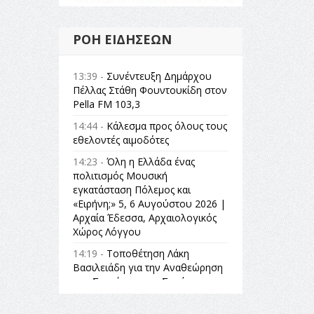
ΡΟΉ ΕΙΔΉΣΕΩΝ
13:39 -
Συνέντευξη Δημάρχου
Πέλλας Στάθη Φουντουκίδη στον
Pella FM 103,3
14:44 -
Κάλεσμα προς όλους τους
εθελοντές αιμοδότες
14:23 -
Όλη η Ελλάδα ένας
πολιτισμός Μουσική
εγκατάσταση Πόλεμος και
«Ειρήνη;» 5, 6 Αυγούστου 2026 |
Αρχαία Έδεσσα, Αρχαιολογικός
Χώρος Λόγγου
14:19 -
Τοποθέτηση Λάκη
Βασιλειάδη για την Αναθεώρηση
του Συντάγματος: «Σε τέτοιες
κορυφαίες θεσμικές διαδικασίες
υπάρχει μόνο η ευθύνη απέναντι