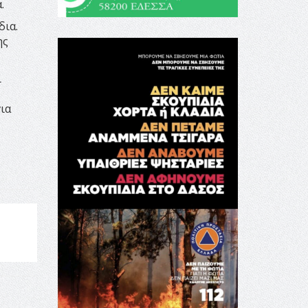
.
δια.
ης
ί
ια