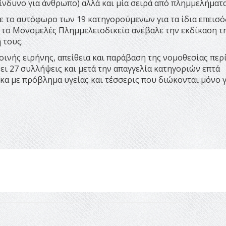
ίνδυνο για άνθρωπο) αλλά και μία σειρά από πλημμελήματα
κε το αυτόφωρο των 19 κατηγορούμενων για τα ίδια επεισό
το Μονομελές Πλημμελειοδικείο ανέβαλε την εκδίκαση τ
 τους.
ινής ειρήνης, απείθεια και παράβαση της νομοθεσίας περ
ι 27 συλλήψεις και μετά την απαγγελία κατηγοριών επτά
ίκα με πρόβλημα υγείας και τέσσερις που διώκονται μόνο γ