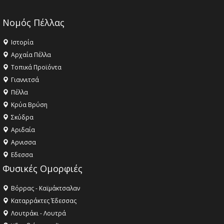
Νομός Πέλλας
Ιστορία
Αρχαία Πέλλα
Τοπικά Προϊόντα
Γιαννιτσά
Πέλλα
Κρύα Βρύση
Σκύδρα
Αριδαία
Aρνισσα
Eδεσσα
Φυσικές Ομορφιές
Βόρρας - Καϊμάκτσαλαν
Καταρράκτες Έδεσσας
Λουτράκι - Λουτρά