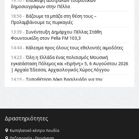
19:10 -
Επίσκεψη αυστραλών τουριστικών
δημοσιογράφων στην Πέλλα
18:56 -
Βάζουμε τα μπάζα στη θέση τους –
Προλαμβάνουμε τις πυρκαγιές
13:39 -
Συνέντευξη Δημάρχου Πέλλας Στάθη
Φουντουκίδη στον Pella FM 103,3
14:44 -
Κάλεσμα προς όλους τους εθελοντές αιμοδότες
14:23 -
Όλη η Ελλάδα ένας πολιτισμός Μουσική
εγκατάσταση Πόλεμος και «Ειρήνη;» 5, 6 Αυγούστου 2026
| Αρχαία Έδεσσα, Αρχαιολογικός Χώρος Λόγγου
14:19 -
Τοποθέτηση Λάκη Βασιλειάδη για την
Αναθεώρηση του Συντάγματος: «Σε τέτοιες κορυφαίες
θεσμικές διαδικασίες υπάρχει μόνο η ευθύνη απέναντι
στις επόμενες γενιές»
16:35 -
Το πρόγραμμα του ΠΑΟΚ στον δεύτερο γύρο του
Champions League!
Δραστηριότητες
16:27 -
Όλυμπος: Εντάχθηκε στον Κατάλογο Παγκόσμιας
Κληρονομιάς της UNESCO – Ομόφωνη η απόφαση Ο
Κωπηλατικό κέντρο Λουδία
Όλυμπος αναγνωρίστηκε ως φυσικό και πολιτιστικό
Πεζοπορεία - Περιήγηση