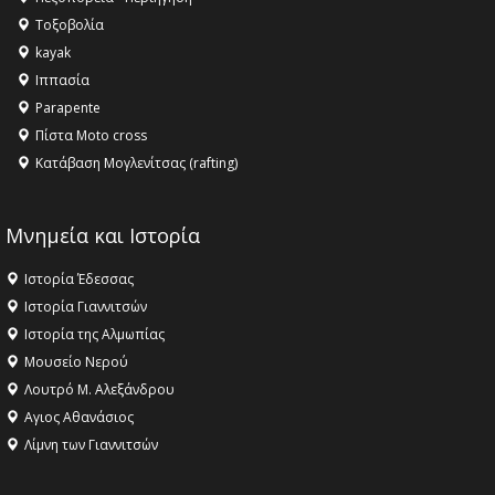
αγαθό εξέχουσας οικουμενικής αξίας για την
Τοξοβολία
ανθρωπότητα
kayak
16:18 -
ΕΝΟΡΙΑΚΕΣ ΚΑΛΟΚΑΙΡΙΝΕΣ ΔΡΑΣΕΙΣ ΓΙΑ ΠΑΙΔΙΑ
Ιππασία
ΣΤΗΝ ΕΔΕΣΣΑ
Parapente
Πίστα Moto cross
Κατάβαση Μογλενίτσας (rafting)
Μνημεία και Ιστορία
Ιστορία Έδεσσας
Ιστορία Γιαννιτσών
Ιστορία της Αλμωπίας
Μουσείο Νερού
Λουτρό Μ. Αλεξάνδρου
Αγιος Αθανάσιος
Λίμνη των Γιαννιτσών