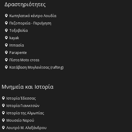
Δραστηριότητες
16:27 -
Όλυμπος: Εντάχθηκε στον Κατάλογο Παγκόσμιας
Κληρονομιάς της UNESCO – Ομόφωνη η απόφαση Ο
Κωπηλατικό κέντρο Λουδία
Όλυμπος αναγνωρίστηκε ως φυσικό και πολιτιστικό
Πεζοπορεία - Περιήγηση
αγαθό εξέχουσας οικουμενικής αξίας για την
Τοξοβολία
ανθρωπότητα
kayak
16:18 -
ΕΝΟΡΙΑΚΕΣ ΚΑΛΟΚΑΙΡΙΝΕΣ ΔΡΑΣΕΙΣ ΓΙΑ ΠΑΙΔΙΑ
Ιππασία
ΣΤΗΝ ΕΔΕΣΣΑ
Parapente
Πίστα Moto cross
Κατάβαση Μογλενίτσας (rafting)
Μνημεία και Ιστορία
Ιστορία Έδεσσας
Ιστορία Γιαννιτσών
Ιστορία της Αλμωπίας
Μουσείο Νερού
Λουτρό Μ. Αλεξάνδρου