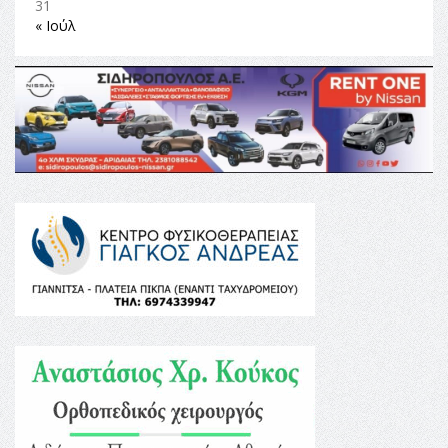
31
« Ιούλ