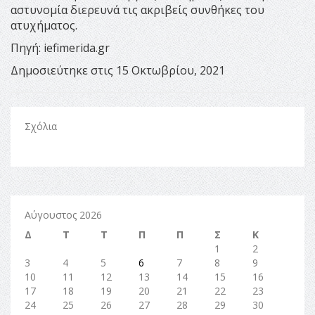
αστυνομία διερευνά τις ακριβείς συνθήκες του
ατυχήματος.
Πηγή: iefimerida.gr
Δημοσιεύτηκε στις 15 Οκτωβρίου, 2021
Σχόλια
Αύγουστος 2026
Δ
Τ
Τ
Π
Π
Σ
Κ
1
2
3
4
5
6
7
8
9
10
11
12
13
14
15
16
17
18
19
20
21
22
23
24
25
26
27
28
29
30