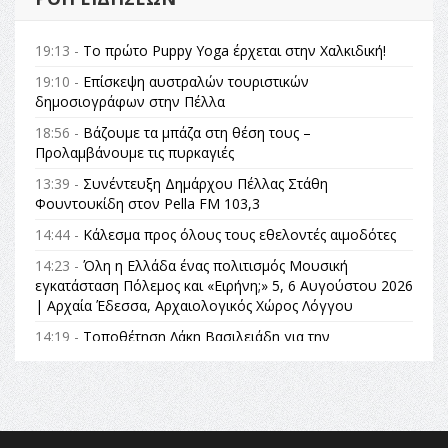
19:13 -
Το πρώτο Puppy Yoga έρχεται στην Χαλκιδική!
19:10 -
Επίσκεψη αυστραλών τουριστικών
δημοσιογράφων στην Πέλλα
18:56 -
Βάζουμε τα μπάζα στη θέση τους –
Προλαμβάνουμε τις πυρκαγιές
13:39 -
Συνέντευξη Δημάρχου Πέλλας Στάθη
Φουντουκίδη στον Pella FM 103,3
14:44 -
Κάλεσμα προς όλους τους εθελοντές αιμοδότες
14:23 -
Όλη η Ελλάδα ένας πολιτισμός Μουσική
εγκατάσταση Πόλεμος και «Ειρήνη;» 5, 6 Αυγούστου 2026
| Αρχαία Έδεσσα, Αρχαιολογικός Χώρος Λόγγου
14:19 -
Τοποθέτηση Λάκη Βασιλειάδη για την
Αναθεώρηση του Συντάγματος: «Σε τέτοιες κορυφαίες
θεσμικές διαδικασίες υπάρχει μόνο η ευθύνη απέναντι
στις επόμενες γενιές»
16:35 -
Το πρόγραμμα του ΠΑΟΚ στον δεύτερο γύρο του
Champions League!