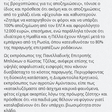
τις βροχοπτώσεις για τις αποζημιώσεις», τόνισε ο
ίδιος και πρόσθεσε ότι ακόμη και οι αποζημιώσεις
από το χαλάζι είναι «ψίχουλα» και καθυστερούν.
«Ζητάμε να καταργηθούν οι φόροι και να υπάρξει
100% αποζημίωση από τον ΕΛΓΑ και αφορολόγητο
12.000 ευρώ», επεσήμανε, ενώ παράλληλα τόνισε ότι
ιδιαίτερα η Ημαθία και η Πέλλα έχουν πληγεί μετά το
εμπάργκο από τη Ρωσία, όπου κατευθυνόταν το 80%
της παραγωγής επιτραπέζιων ροδάκινων.
Ως εκπρόσωπος της Πανελλαδικής Επιτροπής
Μπλόκων ο Κώστας Τζέλας, ανέφερε επίσης τις
υψηλές ασφαλιστικές εισφορές που κάνουν
δυσβάσταχτο το κόστος παραγωγής. Περιγράφοντας
τη δύσκολη κατάσταση, η Διαμαντούλα Κρητικού,
εκπρόσωπος των αγροτών Αμύνταιου, είπε πως
«κατακλυζόμαστε από άσχημα καιρικά φαινόμενα,
φέτος είχαμε ακαρπίες λόγω της πρόωρης ζέστης» και
πρόσθεσε ότι «τα παιδιά μας θέλουν να φύγουν γιατί
καταλαβαίνουν ότι δεν υπάρχει βιωσιμότητα στον
κλάδο.