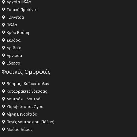
Αρχαία Πέλλα
Τοπικά Προϊόντα
Γιαννιτσά
Πέλλα
Κρύα Βρύση
Σκύδρα
Αριδαία
Aρνισσα
Eδεσσα
Φυσικές Ομορφιές
Βόρρας - Καϊμάκτσαλαν
Καταρράκτες Έδεσσας
Λουτράκι - Λουτρά
Υδροβιότοπος Άγρα
Λίμνη Βεγορίτιδα
Πηγές Λουτρακίου (Πόζαρ)
Μαύρο Δάσος