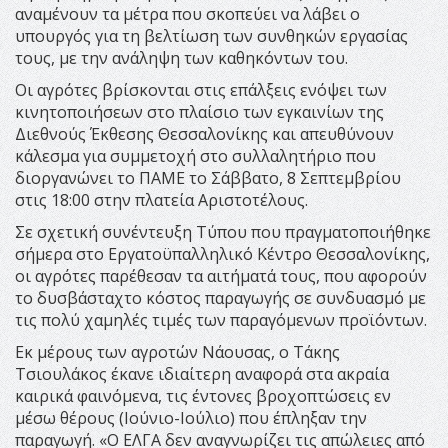
αναμένουν τα μέτρα που σκοπεύει να λάβει ο
υπουργός για τη βελτίωση των συνθηκών εργασίας
τους, με την ανάληψη των καθηκόντων του.
Οι αγρότες βρίσκονται στις επάλξεις ενόψει των
κινητοποιήσεων στο πλαίσιο των εγκαινίων της
Διεθνούς Έκθεσης Θεσσαλονίκης και απευθύνουν
κάλεσμα για συμμετοχή στο συλλαλητήριο που
διοργανώνει το ΠΑΜΕ το Σάββατο, 8 Σεπτεμβρίου
στις 18:00 στην πλατεία Αριστοτέλους.
Σε σχετική συνέντευξη Τύπου που πραγματοποιήθηκε
σήμερα στο Εργατοϋπαλληλικό Κέντρο Θεσσαλονίκης,
οι αγρότες παρέθεσαν τα αιτήματά τους, που αφορούν
το δυσβάσταχτο κόστος παραγωγής σε συνδυασμό με
τις πολύ χαμηλές τιμές των παραγόμενων προϊόντων.
Εκ μέρους των αγροτών Νάουσας, ο Τάκης
Τσιουλάκος έκανε ιδιαίτερη αναφορά στα ακραία
καιρικά φαινόμενα, τις έντονες βροχοπτώσεις εν
μέσω θέρους (Ιούνιο-Ιούλιο) που έπληξαν την
παραγωγή. «Ο ΕΛΓΑ δεν αναγνωρίζει τις απώλειες από