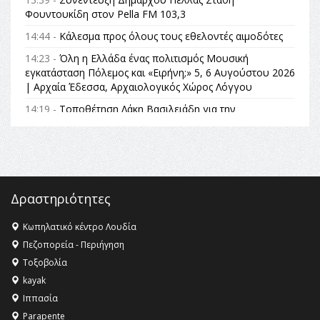
Φουντουκίδη στον Pella FM 103,3
14:44 -
Κάλεσμα προς όλους τους εθελοντές αιμοδότες
14:23 -
Όλη η Ελλάδα ένας πολιτισμός Μουσική
εγκατάσταση Πόλεμος και «Ειρήνη;» 5, 6 Αυγούστου 2026
| Αρχαία Έδεσσα, Αρχαιολογικός Χώρος Λόγγου
14:19 -
Τοποθέτηση Λάκη Βασιλειάδη για την
Αναθεώρηση του Συντάγματος: «Σε τέτοιες κορυφαίες
θεσμικές διαδικασίες υπάρχει μόνο η ευθύνη απέναντι
στις επόμενες γενιές»
16:35 -
Το πρόγραμμα του ΠΑΟΚ στον δεύτερο γύρο του
Champions League!
Δραστηριότητες
16:27 -
Όλυμπος: Εντάχθηκε στον Κατάλογο Παγκόσμιας
Κληρονομιάς της UNESCO – Ομόφωνη η απόφαση Ο
Κωπηλατικό κέντρο Λουδία
Όλυμπος αναγνωρίστηκε ως φυσικό και πολιτιστικό
Πεζοπορεία - Περιήγηση
αγαθό εξέχουσας οικουμενικής αξίας για την
Τοξοβολία
ανθρωπότητα
kayak
16:18 -
ΕΝΟΡΙΑΚΕΣ ΚΑΛΟΚΑΙΡΙΝΕΣ ΔΡΑΣΕΙΣ ΓΙΑ ΠΑΙΔΙΑ
Ιππασία
ΣΤΗΝ ΕΔΕΣΣΑ
Parapente