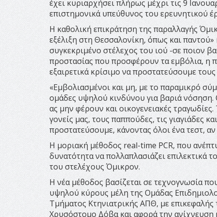
έχει κυριαρχήσει πλήρως μέχρι τις 9 Ιανου
επιστημονικά υπεύθυνος του ερευνητικού έ
Η καθολική επικράτηση της παραλλαγής Όμικ
εξέλιξη στη Θεσσαλονίκη, όπως και παντού» 
συγκεκριμένο στέλεχος του ιού -σε ποιον βα
προστασίας που προσφέρουν τα εμβόλια, η 
εξαιρετικά κρίσιμο να προστατεύσουμε τους 
«Εμβολιασμένοι και μη, με το παραμικρό σύ
ομάδες υψηλού κινδύνου για βαριά νόσηση. Ο
ας μην φέρουν και οικογενειακές τραγωδίες
γονείς μας, τους παππούδες, τις γιαγιάδες κ
προστατεύσουμε, κάνοντας όλοι ένα τεστ, αν
Η μοριακή μέθοδος real-time PCR, που ανέπτ
δυνατότητα να πολλαπλασιάζει επιλεκτικά τ
του στελέχους Όμικρον.
Η νέα μέθοδος βασίζεται σε τεχνογνωσία πο
υψηλού κύρους μέλη της Ομάδας Επιδημιολο
Τμήματος Κτηνιατρικής ΑΠΘ, με επικεφαλής
Χρυσόστομο Δόβα και αφορά την ανίχνευση 