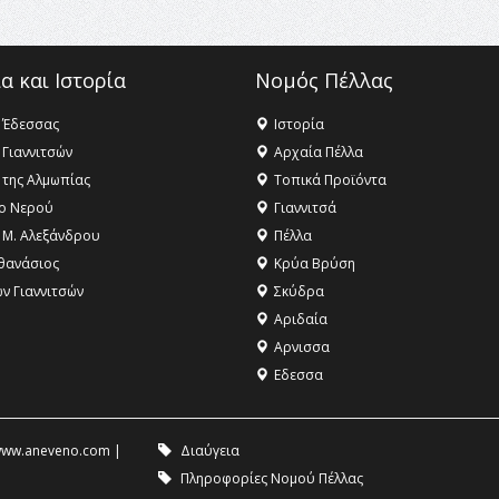
α και Ιστορία
Νομός Πέλλας
 Έδεσσας
Ιστορία
 Γιαννιτσών
Αρχαία Πέλλα
 της Αλμωπίας
Τοπικά Προϊόντα
ο Νερού
Γιαννιτσά
 Μ. Αλεξάνδρου
Πέλλα
θανάσιος
Κρύα Βρύση
ων Γιαννιτσών
Σκύδρα
Αριδαία
Aρνισσα
Eδεσσα
ww.aneveno.com
|
Διαύγεια
Πληροφορίες Νομού Πέλλας