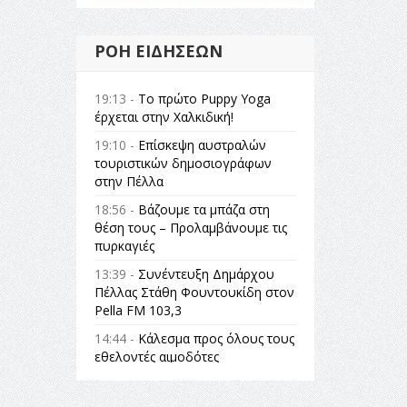
ΡΟΉ ΕΙΔΉΣΕΩΝ
19:13 -
Το πρώτο Puppy Yoga
έρχεται στην Χαλκιδική!
19:10 -
Επίσκεψη αυστραλών
τουριστικών δημοσιογράφων
στην Πέλλα
18:56 -
Βάζουμε τα μπάζα στη
θέση τους – Προλαμβάνουμε τις
πυρκαγιές
13:39 -
Συνέντευξη Δημάρχου
Πέλλας Στάθη Φουντουκίδη στον
Pella FM 103,3
14:44 -
Κάλεσμα προς όλους τους
εθελοντές αιμοδότες
14:23 -
Όλη η Ελλάδα ένας
πολιτισμός Μουσική