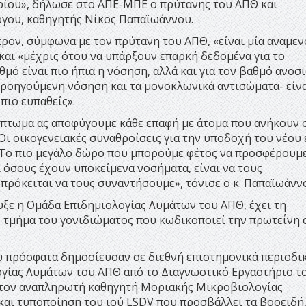
αρίου», δήλωσε στο ΑΠΕ-ΜΠΕ ο πρύτανης του ΑΠΘ και
ργου, καθηγητής Νίκος Παπαϊωάννου.
ρον, σύμφωνα με τον πρύτανη του ΑΠΘ, «είναι μία αναμε
και «μέχρις ότου να υπάρξουν επαρκή δεδομένα για το
θμό είναι πιο ήπια η νόσηση, αλλά και για τον βαθμό ανοσ
προηγούμενη νόσηση και τα μονοκλωνικά αντισώματα- είν
πιο ευπαθείς».
μπτωμα ας αποφύγουμε κάθε επαφή με άτομα που ανήκουν 
ι οικογενειακές συναθροίσεις για την υποδοχή του νέου 
. Το πιο μεγάλο δώρο που μπορούμε φέτος να προσφέρουμ
αι όσους έχουν υποκείμενα νοσήματα, είναι να τους
 πρόκειται να τους συναντήσουμε», τόνισε ο κ. Παπαϊωάνν
υξε η Ομάδα Επιδημιολογίας Λυμάτων του ΑΠΘ, έχει τη
ο τμήμα του γονιδιώματος που κωδικοποιεί την πρωτεΐνη 
υ πρόσφατα δημοσίευσαν σε διεθνή επιστημονικά περιοδι
γίας Λυμάτων του ΑΠΘ από το Διαγνωστικό Εργαστήριο τ
 τον αναπληρωτή καθηγητή Μοριακής Μικροβιολογίας
και τυποποίηση του ιού LSDV που προσβάλλει τα βοοειδή