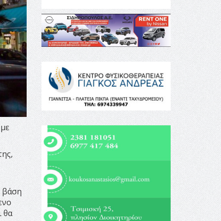
 με
της,
ε βάση
ενο
ι θα