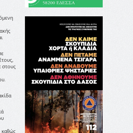
νόμενη
ιακής
αι
σε
έτους,
ε στους
ου.
ακίδα
κά
ου
, καθώς