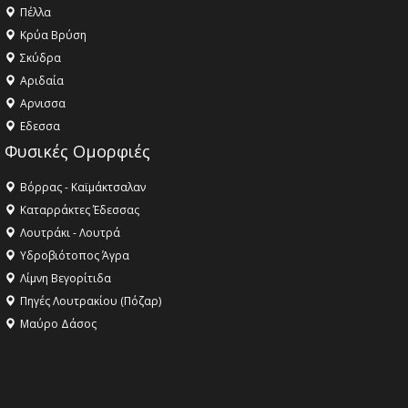
Πέλλα
Κρύα Βρύση
Σκύδρα
Αριδαία
Aρνισσα
Eδεσσα
Φυσικές Ομορφιές
Βόρρας - Καϊμάκτσαλαν
Καταρράκτες Έδεσσας
Λουτράκι - Λουτρά
Υδροβιότοπος Άγρα
Λίμνη Βεγορίτιδα
Πηγές Λουτρακίου (Πόζαρ)
Μαύρο Δάσος