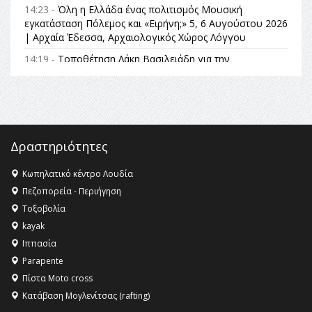
14:23 -
Όλη η Ελλάδα ένας πολιτισμός Μουσική
εγκατάσταση Πόλεμος και «Ειρήνη;» 5, 6 Αυγούστου 2026
| Αρχαία Έδεσσα, Αρχαιολογικός Χώρος Λόγγου
14:19 -
Τοποθέτηση Λάκη Βασιλειάδη για την
Αναθεώρηση του Συντάγματος: «Σε τέτοιες κορυφαίες
θεσμικές διαδικασίες υπάρχει μόνο η ευθύνη απέναντι
στις επόμενες γενιές»
16:35 -
Το πρόγραμμα του ΠΑΟΚ στον δεύτερο γύρο του
Champions League!
Δραστηριότητες
16:27 -
Όλυμπος: Εντάχθηκε στον Κατάλογο Παγκόσμιας
Κληρονομιάς της UNESCO – Ομόφωνη η απόφαση Ο
Κωπηλατικό κέντρο Λουδία
Όλυμπος αναγνωρίστηκε ως φυσικό και πολιτιστικό
Πεζοπορεία - Περιήγηση
αγαθό εξέχουσας οικουμενικής αξίας για την
Τοξοβολία
ανθρωπότητα
kayak
16:18 -
ΕΝΟΡΙΑΚΕΣ ΚΑΛΟΚΑΙΡΙΝΕΣ ΔΡΑΣΕΙΣ ΓΙΑ ΠΑΙΔΙΑ
Ιππασία
ΣΤΗΝ ΕΔΕΣΣΑ
Parapente
Πίστα Moto cross
Κατάβαση Μογλενίτσας (rafting)