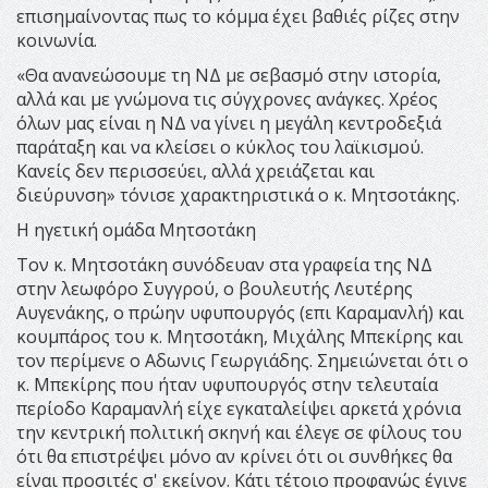
επισημαίνοντας πως το κόμμα έχει βαθιές ρίζες στην
κοινωνία.
«Θα ανανεώσουμε τη ΝΔ με σεβασμό στην ιστορία,
αλλά και με γνώμονα τις σύγχρονες ανάγκες. Χρέος
όλων μας είναι η ΝΔ να γίνει η μεγάλη κεντροδεξιά
παράταξη και να κλείσει ο κύκλος του λαϊκισμού.
Κανείς δεν περισσεύει, αλλά χρειάζεται και
διεύρυνση» τόνισε χαρακτηριστικά ο κ. Μητσοτάκης.
Η ηγετική ομάδα Μητσοτάκη
Tον κ. Μητσοτάκη συνόδευαν στα γραφεία της ΝΔ
στην λεωφόρο Συγγρού, ο βουλευτής Λευτέρης
Αυγενάκης, ο πρώην υφυπουργός (επι Καραμανλή) και
κουμπάρος του κ. Μητσοτάκη, Μιχάλης Μπεκίρης και
τον περίμενε ο Αδωνις Γεωργιάδης. Σημειώνεται ότι ο
κ. Μπεκίρης που ήταν υφυπουργός στην τελευταία
περίοδο Καραμανλή είχε εγκαταλείψει αρκετά χρόνια
την κεντρική πολιτική σκηνή και έλεγε σε φίλους του
ότι θα επιστρέψει μόνο αν κρίνει ότι οι συνθήκες θα
είναι προσιτές σ' εκείνον. Κάτι τέτοιο προφανώς έγινε