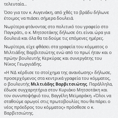
τελευταία....
Όσο για τον κ. Αυγενάκη, από χθές το βράδυ δήλωνε
έτοιμος να πιάσει σήμερα δουλειά.
Νωρίτερα φτάνοντας στο πολιτικό του γραφείο στο
Παγκράτι, ο κ. Μητσοτάκης δήλωσε ότι είναι ώρα για
δουλειά και όλα θα τα δούμε τις επόμενες ημέρες.
Νωρίτερα, είχε φθάσει στα γραφεία του κόμματος ο
Μιλτιάδης Βαρβιτσιώτης ενώ από το πρωί ήταν και ο
πρώην βουλευτής Κερκύρας και συνεργάτης του
Νίκος Γεωργιάδης.
«Η ΝΔ κέρδισε το στοίχημα της ανανέωσης» δήλωσε,
προσερχόμενος στα κεντρικά γραφεία του κόμματος,
ο βουλευτής
Μιλτιάδης Βαρβιτσιώτης
. Παράλληλα,
έδωσε συγχαρητήρια στον Κυριάκο Μητσοτάκη και
τον συνυποψήφιό του, Βαγγέλη Μεϊμαράκη. «Όλοι να
σταθούμε αρωγοί στις πρωτοβουλίες που θα πάρει ο
νέος πρόεδρος του κόμματος» πρόσθεσε ο κ.
Βαρβιτσιώτης.