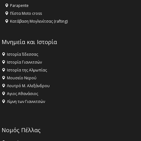
18:09 -
Αυτό το καλοκαίρι δίνουμε ραντεβού στο πιο
Parapente
όμορφο θερινό σινεμά της Ελλάδας!
Πίστα Moto cross
Κατάβαση Μογλενίτσας (rafting)
Μνημεία και Ιστορία
Ιστορία Έδεσσας
Ιστορία Γιαννιτσών
Ιστορία της Αλμωπίας
Μουσείο Νερού
Λουτρό Μ. Αλεξάνδρου
Αγιος Αθανάσιος
Λίμνη των Γιαννιτσών
Νομός Πέλλας