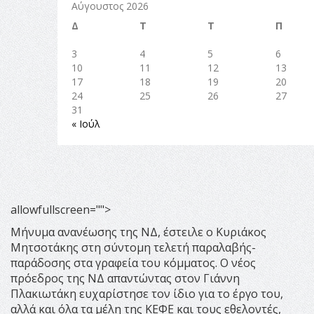
allowfullscreen="">
Μήνυμα ανανέωσης της ΝΔ, έστειλε ο Κυριάκος
Μητσοτάκης στη σύντομη τελετή παραλαβής-
παράδοσης στα γραφεία του κόμματος. Ο νέος
πρόεδρος της ΝΔ απαντώντας στον Γιάννη
Πλακιωτάκη ευχαρίστησε τον ίδιο για το έργο του,
αλλά και όλα τα μέλη της ΚΕΦΕ και τους εθελοντές,