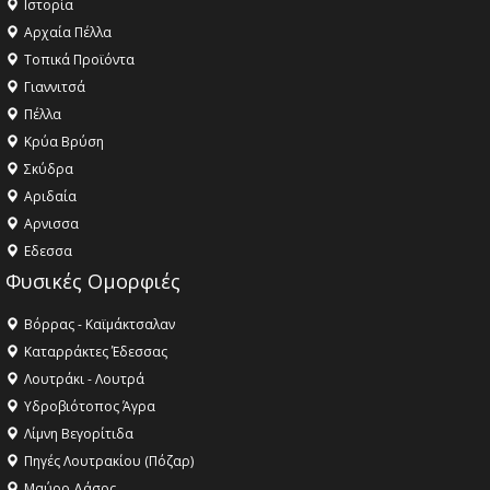
Ιστορία
Αρχαία Πέλλα
Τοπικά Προϊόντα
Γιαννιτσά
Πέλλα
Κρύα Βρύση
Σκύδρα
Αριδαία
Aρνισσα
Eδεσσα
Φυσικές Ομορφιές
Βόρρας - Καϊμάκτσαλαν
Καταρράκτες Έδεσσας
Λουτράκι - Λουτρά
Υδροβιότοπος Άγρα
Λίμνη Βεγορίτιδα
Πηγές Λουτρακίου (Πόζαρ)
Μαύρο Δάσος