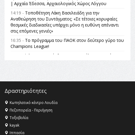
| Αρχαία Έδεσσα, Αρχαιολογικός Χώρος Λόγγου
14:19 -
Τοποθέτηση Λάκη Βασιλειάδη για την
Αναθεώρηση του Συντάγματος: «Σε τέτοιες κορυφαίες
θεσμικές διαδικασίες υπάρχει μόνο η ευθύνη απέναντι
στις επόμενες γενιές»
16:35 -
Το πρόγραμμα του ΠΑΟΚ στον δεύτερο γύρο του
Champions League!
16:27 -
Όλυμπος: Εντάχθηκε στον Κατάλογο Παγκόσμιας
Κληρονομιάς της UNESCO – Ομόφωνη η απόφαση Ο
Όλυμπος αναγνωρίστηκε ως φυσικό και πολιτιστικό
αγαθό εξέχουσας οικουμενικής αξίας για την
ανθρωπότητα
16:18 -
ΕΝΟΡΙΑΚΕΣ ΚΑΛΟΚΑΙΡΙΝΕΣ ΔΡΑΣΕΙΣ ΓΙΑ ΠΑΙΔΙΑ
Δραστηριότητες
ΣΤΗΝ ΕΔΕΣΣΑ
Κωπηλατικό κέντρο Λουδία
16:15 -
Εργασίες συντήρησης οδοφωτισμού στην Ενωτική
Πεζοπορεία - Περιήγηση
Οδό Σίνδου από την Περιφέρεια Κεντρικής Μακεδονίας
Τοξοβολία
11:36 -
Λάκης Βασιλειάδης, Συνέντευξη PellaFm 103,3 για
kayak
το Μουσείο της Πέλλας, Λουτρά Πόζαρ και Χιονοδρομικό
Ιππασία