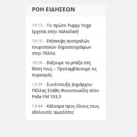
ΡΟΉ ΕΙΔΉΣΕΩΝ
19:13 -
Το πρώτο Puppy Yoga
έρχεται στην Χαλκιδική!
19:10 -
Επίσκεψη αυστραλών
τουριστικών δημοσιογράφων
στην Πέλλα
18:56 -
Βάζουμε τα μπάζα στη
θέση τους – Προλαμβάνουμε τις
πυρκαγιές
13:39 -
Συνέντευξη Δημάρχου
Πέλλας Στάθη Φουντουκίδη στον
Pella FM 103,3
14:44 -
Κάλεσμα προς όλους τους
εθελοντές αιμοδότες
14:23 -
Όλη η Ελλάδα ένας
πολιτισμός Μουσική
εγκατάσταση Πόλεμος και