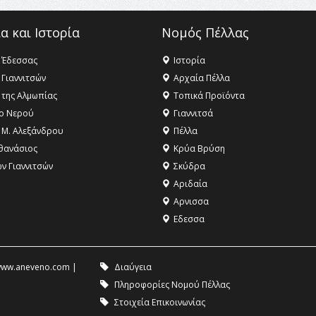
α και Ιστορία
Νομός Πέλλας
 Έδεσσας
Ιστορία
 Γιαννιτσών
Αρχαία Πέλλα
 της Αλμωπίας
Τοπικά Προϊόντα
ο Νερού
Γιαννιτσά
 Μ. Αλεξάνδρου
Πέλλα
θανάσιος
Κρύα Βρύση
ων Γιαννιτσών
Σκύδρα
Αριδαία
Aρνισσα
Eδεσσα
ww.aneveno.com
|
Διαύγεια
Πληροφορίες Νομού Πέλλας
Στοιχεία Επικοινωνίας