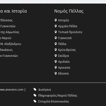
α και Ιστορία
Νομός Πέλλας
 Έδεσσας
Ιστορία
 Γιαννιτσών
Αρχαία Πέλλα
 της Αλμωπίας
Τοπικά Προϊόντα
ο Νερού
Γιαννιτσά
 Μ. Αλεξάνδρου
Πέλλα
θανάσιος
Κρύα Βρύση
ων Γιαννιτσών
Σκύδρα
Αριδαία
Aρνισσα
Eδεσσα
ww.aneveno.com
|
Διαύγεια
Πληροφορίες Νομού Πέλλας
Στοιχεία Επικοινωνίας