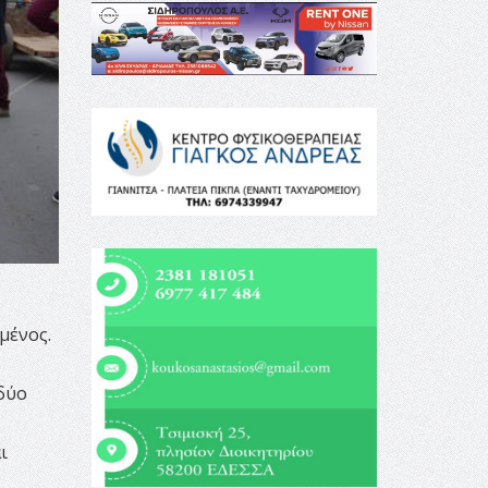
μένος.
 δύο
ι