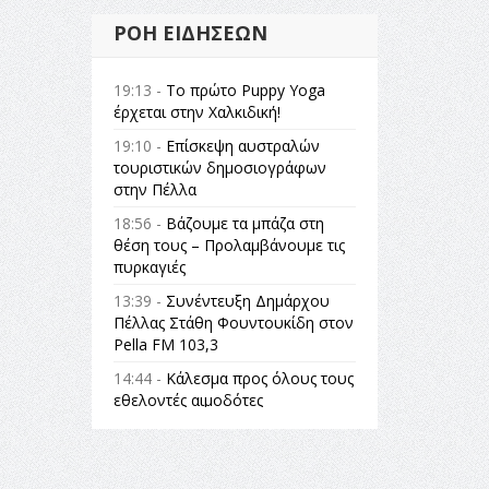
ΡΟΉ ΕΙΔΉΣΕΩΝ
19:13 -
Το πρώτο Puppy Yoga
έρχεται στην Χαλκιδική!
19:10 -
Επίσκεψη αυστραλών
τουριστικών δημοσιογράφων
στην Πέλλα
18:56 -
Βάζουμε τα μπάζα στη
θέση τους – Προλαμβάνουμε τις
πυρκαγιές
13:39 -
Συνέντευξη Δημάρχου
Πέλλας Στάθη Φουντουκίδη στον
Pella FM 103,3
14:44 -
Κάλεσμα προς όλους τους
εθελοντές αιμοδότες
14:23 -
Όλη η Ελλάδα ένας
πολιτισμός Μουσική
εγκατάσταση Πόλεμος και