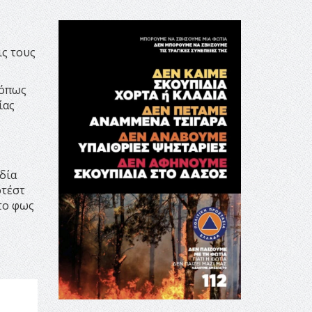
ς τους
 όπως
ίας
δία
οτέστ
το φως