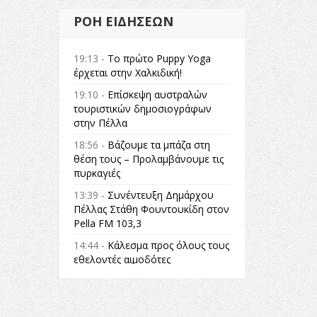
ΡΟΉ ΕΙΔΉΣΕΩΝ
19:13 -
Το πρώτο Puppy Yoga
έρχεται στην Χαλκιδική!
19:10 -
Επίσκεψη αυστραλών
τουριστικών δημοσιογράφων
στην Πέλλα
18:56 -
Βάζουμε τα μπάζα στη
θέση τους – Προλαμβάνουμε τις
πυρκαγιές
13:39 -
Συνέντευξη Δημάρχου
Πέλλας Στάθη Φουντουκίδη στον
Pella FM 103,3
14:44 -
Κάλεσμα προς όλους τους
εθελοντές αιμοδότες
14:23 -
Όλη η Ελλάδα ένας
πολιτισμός Μουσική
εγκατάσταση Πόλεμος και