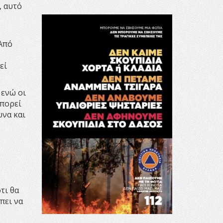
, αυτό
«Από
εί
 ενώ οι
μπορεί
ώνα και
τι θα
πει να