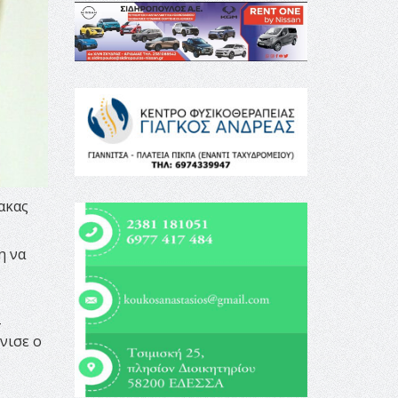
ακας
η να
νισε ο