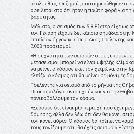
ακολουθίας. Οι ζημιές που σημειώθηκαν στην
οφείλεται στο ότι ήταν η πρώτη φορά για τ
βαρύτητας.
Μάλιστα, ο σεισμός των 5,8 Ρίχτερ είχε ως 
τον Γενάρη είχαμε δει κάποια σημάδια στην
επιπλέον όργανα», είπε ο Ακης Τσελέντης κα
2.000 προσεισμοί.
«Η συχνότητα των σεισμών στους επόμενους 
μετασεισμοί μπορεί να είναι υψηλής κλίμακας
να μείνει ο κόσμος εκεί τον χειμώνα, στην 
ελπίζω ο κόσμος ότι θα μείνει σε μόνιμες δο
Τσελέντης για σεισμό από το ρήγμα της Θήβ
Οι σεισμολόγοι ανησυχούν και για την Θήβα. 
πανικοβάλλουμε τον κόσμο.
«Ξέρουμε ότι είναι μία περιοχή που έχει με
δόμησης, αλλά δεν λέω ότι δεν θα κάνει σεισμ
τον κάνει αύριο. Ο κόσμος θα πρέπει να λαμ
τους τονίζουμε ότι “θα έχεις σεισμό 6 Ρίχτερ