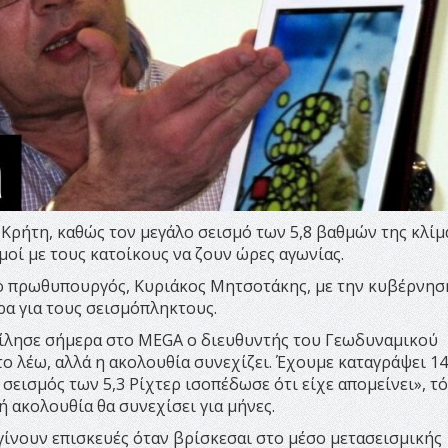
 Κρήτη, καθώς τον μεγάλο σεισμό των 5,8 βαθμών της κλίμ
οί με τους κατοίκους να ζουν ώρες αγωνίας.
 ο πρωθυπουργός, Κυριάκος Μητσοτάκης, με την κυβέρνησ
ρα για τους σεισμόπληκτους.
 μίλησε σήμερα στο MEGA ο διευθυντής του Γεωδυναμικού
το λέω, αλλά η ακολουθία συνεχίζει. Έχουμε καταγράψει 14
σεισμός των 5,3 Ρίχτερ ισοπέδωσε ότι είχε απομείνει», τό
ή ακολουθία θα συνεχίσει για μήνες.
γίνουν επισκευές όταν βρίσκεσαι στο μέσο μετασεισμικής