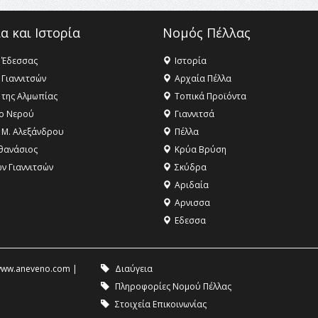
α και Ιστορία
Νομός Πέλλας
 Έδεσσας
Ιστορία
 Γιαννιτσών
Αρχαία Πέλλα
 της Αλμωπίας
Τοπικά Προϊόντα
ο Νερού
Γιαννιτσά
 Μ. Αλεξάνδρου
Πέλλα
θανάσιος
Κρύα Βρύση
ων Γιαννιτσών
Σκύδρα
Αριδαία
Aρνισσα
Eδεσσα
ww.aneveno.com
|
Διαύγεια
Πληροφορίες Νομού Πέλλας
Στοιχεία Επικοινωνίας