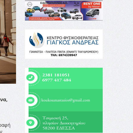
να,
ραφή
ν