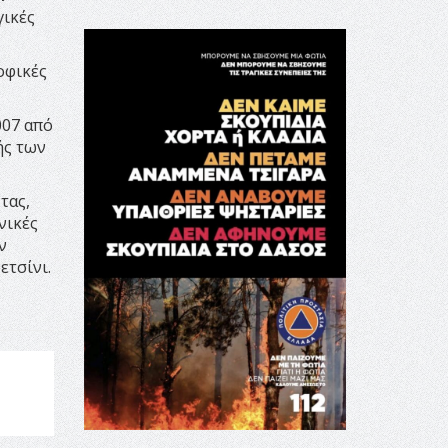
γικές
οφικές
007 από
ής των
τας,
νικές
ν
ετσίνι.