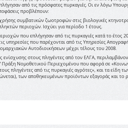
πλήγησαν από τις πρόσφατες πυρκαγιές. Οι εν λόγω Υπουρ
ποφάσεις προβλέπουν:
χρήσης συμβατικών ζωοτροφών στις βιολογικές κτηνοτρ
ληκτών περιοχών. Ισχύει για περίοδο 1 έτους.
εριοχών που επλήγησαν από τις πυρκαγιές κατά το έτος 2
ις υπηρεσίες που παρέχονται από τις Υπηρεσίες Απογραφ
μαρχιακών Αυτοδιοικήσεων μέχρι τέλους του 2008.
ς ενίσχυσης στους πληγέντες από τον ΕΛΓΑ, περιλαμβάνον
07 Πράξη Νομοθετικού Περιεχομένου που αφορά σε «Κοινω
ους πληγέντες από τις πυρκαγιές αγρότες», και τα είδη τω
νεται), των αποθηκευμένων προϊόντων εξαγοράς και το ρ