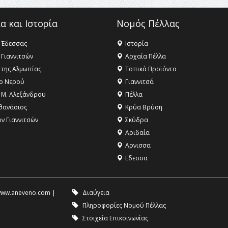
α και Ιστορία
Νομός Πέλλας
 Έδεσσας
Ιστορία
 Γιαννιτσών
Αρχαία Πέλλα
 της Αλμωπίας
Τοπικά Προϊόντα
ο Νερού
Γιαννιτσά
 Μ. Αλεξάνδρου
Πέλλα
θανάσιος
Κρύα Βρύση
ων Γιαννιτσών
Σκύδρα
Αριδαία
Aρνισσα
Eδεσσα
ww.aneveno.com
|
Διαύγεια
Πληροφορίες Νομού Πέλλας
Στοιχεία Επικοινωνίας