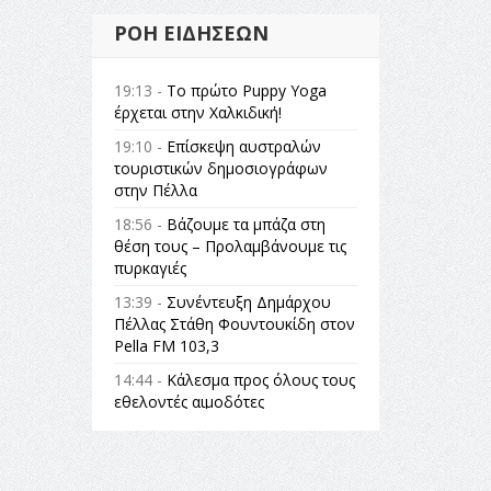
ΡΟΉ ΕΙΔΉΣΕΩΝ
19:13 -
Το πρώτο Puppy Yoga
έρχεται στην Χαλκιδική!
19:10 -
Επίσκεψη αυστραλών
τουριστικών δημοσιογράφων
στην Πέλλα
18:56 -
Βάζουμε τα μπάζα στη
θέση τους – Προλαμβάνουμε τις
πυρκαγιές
13:39 -
Συνέντευξη Δημάρχου
Πέλλας Στάθη Φουντουκίδη στον
Pella FM 103,3
14:44 -
Κάλεσμα προς όλους τους
εθελοντές αιμοδότες
14:23 -
Όλη η Ελλάδα ένας
πολιτισμός Μουσική
εγκατάσταση Πόλεμος και