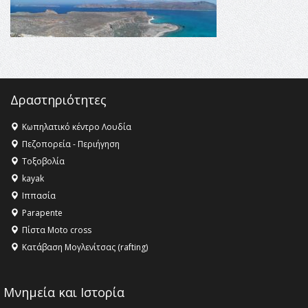
16:35 -
Το πρόγραμμα του ΠΑΟΚ στον δεύτερο γύρο του
Champions League!
16:27 -
Όλυμπος: Εντάχθηκε στον Κατάλογο Παγκόσμιας
Κληρονομιάς της UNESCO – Ομόφωνη η απόφαση Ο
Όλυμπος αναγνωρίστηκε ως φυσικό και πολιτιστικό
αγαθό εξέχουσας οικουμενικής αξίας για την
Δραστηριότητες
ανθρωπότητα
16:18 -
ΕΝΟΡΙΑΚΕΣ ΚΑΛΟΚΑΙΡΙΝΕΣ ΔΡΑΣΕΙΣ ΓΙΑ ΠΑΙΔΙΑ
Κωπηλατικό κέντρο Λουδία
ΣΤΗΝ ΕΔΕΣΣΑ
Πεζοπορεία - Περιήγηση
Τοξοβολία
kayak
Ιππασία
Parapente
Πίστα Moto cross
Κατάβαση Μογλενίτσας (rafting)
Μνημεία και Ιστορία