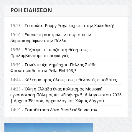
ΡΟΉ ΕΙΔΉΣΕΩΝ
19:13 -
Το πρώτο Puppy Yoga έρχεται στην Χαλκιδική!
19:10 -
Επίσκεψη αυστραλών τουριστικών
δημοσιογράφων στην Πέλλα
18:56 -
Βάζουμε τα μπάζα στη θέση τους –
Προλαμβάνουμε τις πυρκαγιές
13:39 -
Συνέντευξη Δημάρχου Πέλλας Στάθη
Φουντουκίδη στον Pella FM 103,3
14:44 -
Κάλεσμα προς όλους τους εθελοντές αιμοδότες
14:23 -
Όλη η Ελλάδα ένας πολιτισμός Μουσική
εγκατάσταση Πόλεμος και «Ειρήνη;» 5, 6 Αυγούστου 2026
| Αρχαία Έδεσσα, Αρχαιολογικός Χώρος Λόγγου
14:19 -
Τοποθέτηση Λάκη Βασιλειάδη για την
Αναθεώρηση του Συντάγματος: «Σε τέτοιες κορυφαίες
θεσμικές διαδικασίες υπάρχει μόνο η ευθύνη απέναντι
στις επόμενες γενιές»