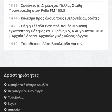
13:39 -
Συνέντευξη Δημάρχου Πέλλας Στάθη
Φουντουκίδη στον Pella FM 103,3
14:44 -
Κάλεσμα προς όλους τους εθελοντές αιμοδότες
14:23 -
Όλη η Ελλάδα ένας πολιτισμός Μουσική
εγκατάσταση Πόλεμος και «Ειρήνη;» 5, 6 Αυγούστου 2026
| Αρχαία Έδεσσα, Αρχαιολογικός Χώρος Λόγγου
14:19 -
Τοποθέτηση Λάκη Βασιλειάδη για την
Αναθεώρηση του Συντάγματος: «Σε τέτοιες κορυφαίες
θεσμικές διαδικασίες υπάρχει μόνο η ευθύνη απέναντι
στις επόμενες γενιές»
16:35 -
Το πρόγραμμα του ΠΑΟΚ στον δεύτερο γύρο του
Champions League!
Δραστηριότητες
16:27 -
Όλυμπος: Εντάχθηκε στον Κατάλογο Παγκόσμιας
Κληρονομιάς της UNESCO – Ομόφωνη η απόφαση Ο
Κωπηλατικό κέντρο Λουδία
Όλυμπος αναγνωρίστηκε ως φυσικό και πολιτιστικό
Πεζοπορεία - Περιήγηση
αγαθό εξέχουσας οικουμενικής αξίας για την
Τοξοβολία
ανθρωπότητα
kayak
16:18 -
ΕΝΟΡΙΑΚΕΣ ΚΑΛΟΚΑΙΡΙΝΕΣ ΔΡΑΣΕΙΣ ΓΙΑ ΠΑΙΔΙΑ
Ιππασία
ΣΤΗΝ ΕΔΕΣΣΑ