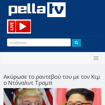
Toggl
navig
Ακύρωσε το ραντεβού του με τον Κιμ
ο Ντόναλντ Τραμπ