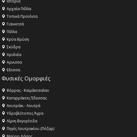
Ιστορία
Αρχαία Πέλλα
Τοπικά Προϊόντα
Γιαννιτσά
Πέλλα
Κρύα Βρύση
Σκύδρα
Αριδαία
Aρνισσα
Eδεσσα
Φυσικές Ομορφιές
Βόρρας - Καϊμάκτσαλαν
Καταρράκτες Έδεσσας
Λουτράκι - Λουτρά
Υδροβιότοπος Άγρα
Λίμνη Βεγορίτιδα
Πηγές Λουτρακίου (Πόζαρ)
Μαύρο Δάσος