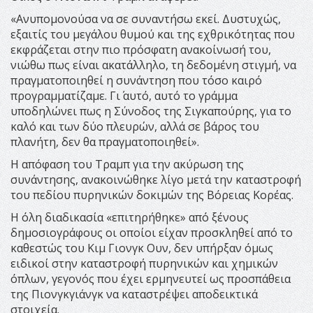
«Ανυπομονούσα να σε συναντήσω εκεί. Δυστυχώς,
εξαιτίς του μεγάλου θυμού και της εχθρικότητας που
εκφράζεται στην πιο πρόσφατη ανακοίνωσή του,
νιώθω πως είναι ακατάλληλο, τη δεδομένη στιγμή, να
πραγματοποιηθεί η συνάντηση που τόσο καιρό
προγραμματίζαμε. Γι΄ αυτό, αυτό το γράμμα
υποδηλώνει πως η Σύνοδος της Σιγκαπούρης, για το
καλό και των δύο πλευρών, αλλά σε βάρος του
πλανήτη, δεν θα πραγματοποιηθεί».
Η απόφαση του Τραμπ για την ακύρωση της
συνάντησης, ανακοινώθηκε λίγο μετά την καταστροφή
του πεδίου πυρηνικών δοκιμών της Βόρειας Κορέας.
Η όλη διαδικασία «επιτηρήθηκε» από ξένους
δημοσιογράφους οι οποίοι είχαν προσκληθεί από το
καθεστώς του Κιμ Γιονγκ Ουν, δεν υπήρξαν όμως
ειδικοί στην καταστροφή πυρηνικών και χημικών
όπλων, γεγονός που έχει ερμηνευτεί ως προσπάθεια
της Πιονγκγιάνγκ να καταστρέψει αποδεικτικά
στοιχεία.