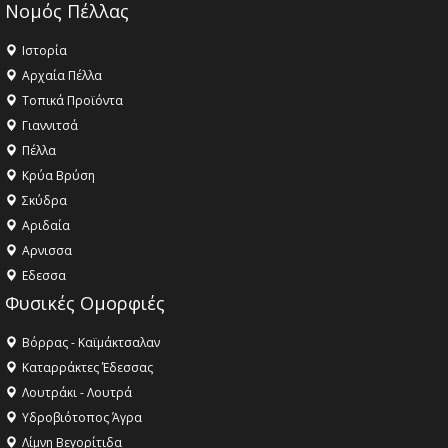
Νομός Πέλλας
Ιστορία
Αρχαία Πέλλα
Τοπικά Προϊόντα
Γιαννιτσά
Πέλλα
Κρύα Βρύση
Σκύδρα
Αριδαία
Aρνισσα
Eδεσσα
Φυσικές Ομορφιές
Βόρρας - Καϊμάκτσαλαν
Καταρράκτες Έδεσσας
Λουτράκι - Λουτρά
Υδροβιότοπος Άγρα
Λίμνη Βεγορίτιδα