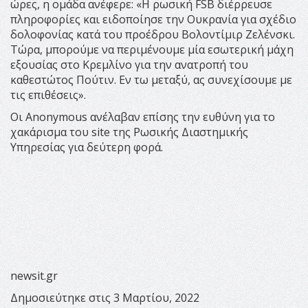
ώρες, η ομάδα ανέφερε: «Η ρωσική FSB διέρρευσε
πληροφορίες και ειδοποίησε την Ουκρανία για σχέδιο
δολοφονίας κατά του προέδρου Βολοντίμιρ Ζελένσκι.
Τώρα, μπορούμε να περιμένουμε μία εσωτερική μάχη
εξουσίας στο Κρεμλίνο για την ανατροπή του
καθεστώτος Πούτιν. Εν τω μεταξύ, ας συνεχίσουμε με
τις επιθέσεις».
Οι Anonymous ανέλαβαν επίσης την ευθύνη για το
χακάρισμα του site της Ρωσικής Διαστημικής
Υπηρεσίας για δεύτερη φορά.
newsit.gr
Δημοσιεύτηκε στις 3 Μαρτίου, 2022