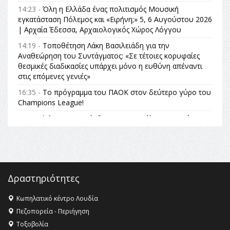
14:23 -
Όλη η Ελλάδα ένας πολιτισμός Μουσική
εγκατάσταση Πόλεμος και «Ειρήνη;» 5, 6 Αυγούστου 2026
| Αρχαία Έδεσσα, Αρχαιολογικός Χώρος Λόγγου
14:19 -
Τοποθέτηση Λάκη Βασιλειάδη για την
Αναθεώρηση του Συντάγματος: «Σε τέτοιες κορυφαίες
θεσμικές διαδικασίες υπάρχει μόνο η ευθύνη απέναντι
στις επόμενες γενιές»
16:35 -
Το πρόγραμμα του ΠΑΟΚ στον δεύτερο γύρο του
Champions League!
16:27 -
Όλυμπος: Εντάχθηκε στον Κατάλογο Παγκόσμιας
Κληρονομιάς της UNESCO – Ομόφωνη η απόφαση Ο
Όλυμπος αναγνωρίστηκε ως φυσικό και πολιτιστικό
αγαθό εξέχουσας οικουμενικής αξίας για την
ανθρωπότητα
16:18 -
ΕΝΟΡΙΑΚΕΣ ΚΑΛΟΚΑΙΡΙΝΕΣ ΔΡΑΣΕΙΣ ΓΙΑ ΠΑΙΔΙΑ
Δραστηριότητες
ΣΤΗΝ ΕΔΕΣΣΑ
Κωπηλατικό κέντρο Λουδία
16:15 -
Εργασίες συντήρησης οδοφωτισμού στην Ενωτική
Πεζοπορεία - Περιήγηση
Οδό Σίνδου από την Περιφέρεια Κεντρικής Μακεδονίας
Τοξοβολία
11:36 -
Λάκης Βασιλειάδης, Συνέντευξη PellaFm 103,3 για