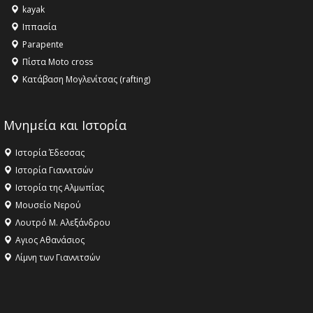
kayak
το Μουσείο της Πέλλας, Λουτρά Πόζαρ και Χιονοδρομικό
Ιππασία
18:09 -
Αυτό το καλοκαίρι δίνουμε ραντεβού στο πιο
Parapente
όμορφο θερινό σινεμά της Ελλάδας!
Πίστα Moto cross
Κατάβαση Μογλενίτσας (rafting)
Μνημεία και Ιστορία
Ιστορία Έδεσσας
Ιστορία Γιαννιτσών
Ιστορία της Αλμωπίας
Μουσείο Νερού
Λουτρό Μ. Αλεξάνδρου
Αγιος Αθανάσιος
Λίμνη των Γιαννιτσών